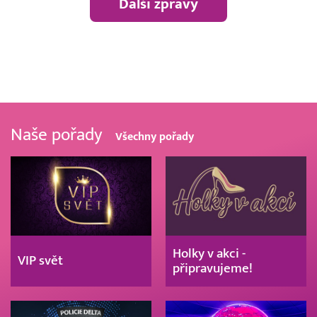
Další zprávy
Naše pořady
Všechny pořady
Holky v akci -
VIP svět
připravujeme!