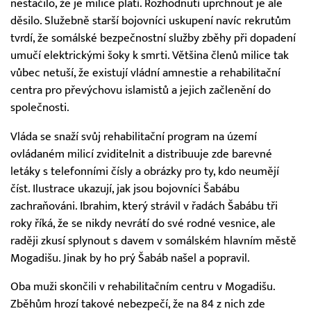
nestačilo, že je milice platí. Rozhodnutí uprchnout je ale
děsilo. Služebně starší bojovníci uskupení navíc rekrutům
tvrdí, že somálské bezpečnostní služby zběhy při dopadení
umučí elektrickými šoky k smrti. Většina členů milice tak
vůbec netuší, že existují vládní amnestie a rehabilitační
centra pro převýchovu islamistů a jejich začlenění do
společnosti.
Vláda se snaží svůj rehabilitační program na území
ovládaném milicí zviditelnit a distribuuje zde barevné
letáky s telefonními čísly a obrázky pro ty, kdo neumějí
číst. Ilustrace ukazují, jak jsou bojovníci Šabábu
zachraňováni. Ibrahim, který strávil v řadách Šabábu tři
roky říká, že se nikdy nevrátí do své rodné vesnice, ale
raději zkusí splynout s davem v somálském hlavním městě
Mogadišu. Jinak by ho prý Šabáb našel a popravil.
Oba muži skončili v rehabilitačním centru v Mogadišu.
Zběhům hrozí takové nebezpečí, že na 84 z nich zde