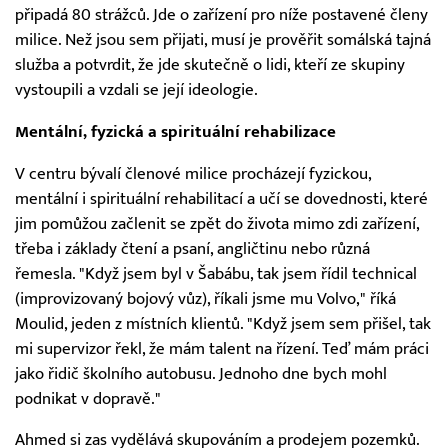
připadá 80 strážců. Jde o zařízení pro níže postavené členy
milice. Než jsou sem přijati, musí je prověřit somálská tajná
služba a potvrdit, že jde skutečně o lidi, kteří ze skupiny
vystoupili a vzdali se její ideologie.
Mentální, fyzická a spirituální rehabilizace
V centru bývalí členové milice procházejí fyzickou,
mentální i spirituální rehabilitací a učí se dovednosti, které
jim pomůžou začlenit se zpět do života mimo zdi zařízení,
třeba i základy čtení a psaní, angličtinu nebo různá
řemesla. "Když jsem byl v Šabábu, tak jsem řídil technical
(improvizovaný bojový vůz), říkali jsme mu Volvo," říká
Moulid, jeden z místních klientů. "Když jsem sem přišel, tak
mi supervizor řekl, že mám talent na řízení. Teď mám práci
jako řidič školního autobusu. Jednoho dne bych mohl
podnikat v dopravě."
Ahmed si zas vydělává skupováním a prodejem pozemků.