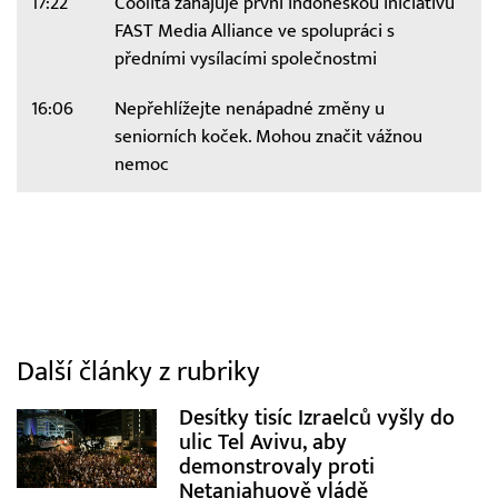
17:22
Coolita zahajuje první indonéskou iniciativu
FAST Media Alliance ve spolupráci s
předními vysílacími společnostmi
16:06
Nepřehlížejte nenápadné změny u
seniorních koček. Mohou značit vážnou
nemoc
Další články z rubriky
Desítky tisíc Izraelců vyšly do
ulic Tel Avivu, aby
demonstrovaly proti
Netanjahuově vládě