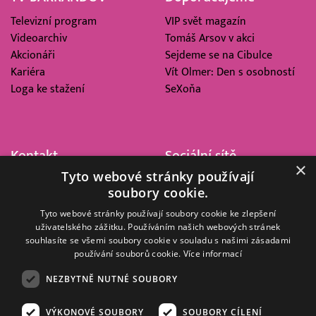
Televizní program
VIP svět magazín
Videoarchiv
Tomáš Arsov v akci
Akcionáři
Sejdeme se na Cibulce
Kariéra
Vít Olmer: Den s osobností
Loga ke stažení
SeXoňa
Kontakt
Sociální sítě
×
Tyto webové stránky používají
Barrandov Televizní Studio,
soubory cookie.
a.s.
Kříženeckého nám. 322
Tyto webové stránky používají soubory cookie ke zlepšení
uživatelského zážitku. Používáním našich webových stránek
152 00 Praha 5
souhlasíte se všemi soubory cookie v souladu s našimi zásadami
IČ 416 93 311
používání souborů cookie.
Více informací
dotazy@barrandov.tv
NEZBYTNĚ NUTNÉ SOUBORY
VÝKONOVÉ SOUBORY
SOUBORY CÍLENÍ
© 2008–2026 EMPRESA MEDIA, a.s. Všechna práva vyhrazena.