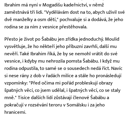
Ibrahim má nyní v Mogadišu kadeřnictví, v němž
zaměstnává tři lidi. "Vydělávám dost na to, abych uživil své
dvě manželky a osm dětí," pochvaluje si a dodává, že jeho
rodina se za ním z vesnice přestěhovala.
Přesto je život po Šabábu jen zřídka jednoduchý. Moulid
vysvětluje, že ho někteří jeho příbuzní zavrhli, další mu
nevěří. Také Ibrahim říká, že by se nemohl vrátit do své
vesnice, i kdyby mu nehrozila pomsta Šabábu. I když mu
rodina odpustila, to samé se o sousedech nedá říct. Navíc
si nese rány z dob v řadách milice a stále ho pronásledují
vzpomínky: "Před očima mi pořád probleskují obrazy
špatných věcí, co jsem udělal, i špatných věcí, co se staly
mně." Tisíce dalších lidí zůstávají členové Šabábu a
pokračují v rozsévání teroru v Somálsku i za jeho
hranicemi.