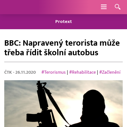
Navigace
Protext
BBC: Napravený terorista může
třeba řídit školní autobus
ČTK
- 26.11.2020
#Terorismus
|
#Rehabilitace
|
#Začlenění