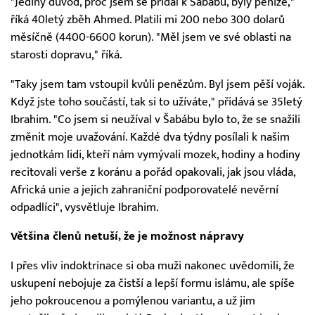
"Jediný důvod, proč jsem se přidal k Šabábu, byly peníze,"
říká 40letý zběh Ahmed. Platili mi 200 nebo 300 dolarů
měsíčně (4400-6600 korun). "Měl jsem ve své oblasti na
starosti dopravu," říká.
"Taky jsem tam vstoupil kvůli penězům. Byl jsem pěší voják.
Když jste toho součástí, tak si to užíváte," přidává se 35letý
Ibrahim. "Co jsem si neužíval v Šabábu bylo to, že se snažili
změnit moje uvažování. Každé dva týdny posílali k našim
jednotkám lidi, kteří nám vymývali mozek, hodiny a hodiny
recitovali verše z koránu a pořád opakovali, jak jsou vláda,
Africká unie a jejich zahraniční podporovatelé nevěrní
odpadlíci", vysvětluje Ibrahim.
Většina členů netuší, že je možnost nápravy
I přes vliv indoktrinace si oba muži nakonec uvědomili, že
uskupení nebojuje za čistší a lepší formu islámu, ale spíše
jeho pokroucenou a pomýlenou variantu, a už jim