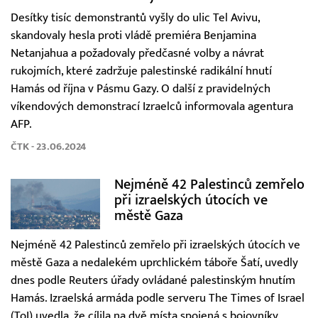
Desítky tisíc demonstrantů vyšly do ulic Tel Avivu,
skandovaly hesla proti vládě premiéra Benjamina
Netanjahua a požadovaly předčasné volby a návrat
rukojmích, které zadržuje palestinské radikální hnutí
Hamás od října v Pásmu Gazy. O další z pravidelných
víkendových demonstrací Izraelců informovala agentura
AFP.
ČTK - 23.06.2024
Nejméně 42 Palestinců zemřelo
při izraelských útocích ve
městě Gaza
Nejméně 42 Palestinců zemřelo při izraelských útocích ve
městě Gaza a nedalekém uprchlickém táboře Šatí, uvedly
dnes podle Reuters úřady ovládané palestinským hnutím
Hamás. Izraelská armáda podle serveru The Times of Israel
(ToI) uvedla, že cílila na dvě místa spojená s bojovníky