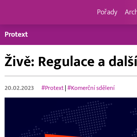
Pořady
Arc
Protext
Živě: Regulace a dal
20.02.2023
#Protext
|
#Komerční sdělení