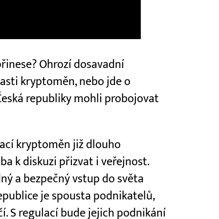
přinese? Ohrozí dosavadní
lasti kryptoměn, nebo jde o
z Česká republiky mohli probojovat
lací kryptoměn již dlouho
a k diskuzi přizvat i veřejnost.
dný a bezpečný vstup do světa
epublice je spousta podnikatelů,
í. S regulací bude jejich podnikání