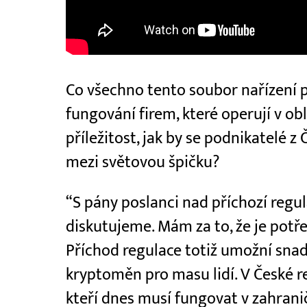
Co všechno tento soubor nařízení 
fungování firem, které operují v ob
příležitost, jak by se podnikatelé 
mezi světovou špičku?
“S pány poslanci nad příchozí regu
diskutujeme. Mám za to, že je potřeb
Příchod regulace totiž umožní sna
kryptoměn pro masu lidí. V České r
kteří dnes musí fungovat v zahranič