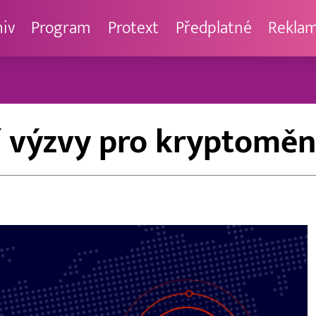
hiv
Program
Protext
Předplatné
Rekla
ší výzvy pro kryptomě