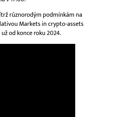
přítrž různorodým podmínkám na
islativou Markets in crypto-assets
t už od konce roku 2024.