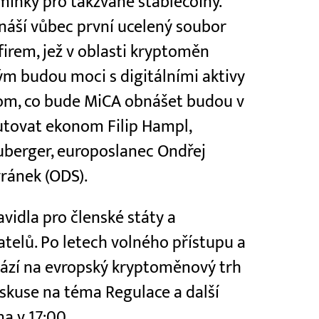
dmínky pro takzvané stablecoiny.
náší vůbec první ucelený soubor
firem, jež v oblasti kryptoměn
kým budou moci s digitálními aktivy
tom, co bude MiCA obnášet budou v
kutovat ekonom Filip Hampl,
berger, europoslanec Ondřej
vránek (ODS).
vidla pro členské státy a
telů. Po letech volného přístupu a
chází na evropský kryptoměnový trh
iskuse na téma Regulace a další
a v 17:00.