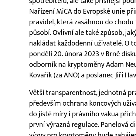
spotřebitelů, ale také přísnější po
Nařízení MiCA do Evropské unie při
pravidel, která zasáhnou do chodu 
působí. Ovlivní ale také způsob, ja
nakládat každodenní uživatelé. O 
pondělí 20. února 2023 v Brně dis
odborník na kryptoměny Adam Neu
Kovařík (za ANO) a poslanec Jiří Ha
Větší transparentnost, jednotná pra
především ochrana koncových uživa
do jisté míry i právního vakua při
první výrazná regulace. Panelová d
výzvy pro kryptoměny bude zahájen