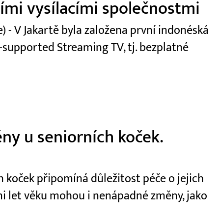
ními vysílacími společnostmi
 - V Jakartě byla založena první indonéská
-supported Streaming TV, tj. bezplatné
ny u seniorních koček.
 koček připomíná důležitost péče o jejich
dmi let věku mohou i nenápadné změny, jako