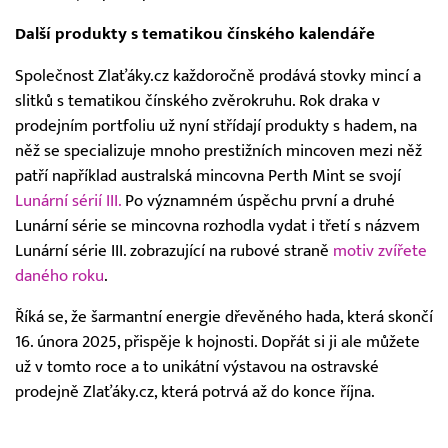
Další produkty s tematikou čínského kalendáře
Společnost Zlaťáky.cz každoročně prodává stovky mincí a
slitků s tematikou čínského zvěrokruhu. Rok draka v
prodejním portfoliu už nyní střídají produkty s hadem, na
něž se specializuje mnoho prestižních mincoven mezi něž
patří například australská mincovna Perth Mint se svojí
Lunární sérií III.
Po významném úspěchu první a druhé
Lunární série se mincovna rozhodla vydat i třetí s názvem
Lunární série III. zobrazující na rubové straně
motiv zvířete
daného roku
.
Říká se, že šarmantní energie dřevěného hada, která skončí
16. února 2025, přispěje k hojnosti. Dopřát si ji ale můžete
už v tomto roce a to unikátní výstavou na ostravské
prodejně Zlaťáky.cz, která potrvá až do konce října.