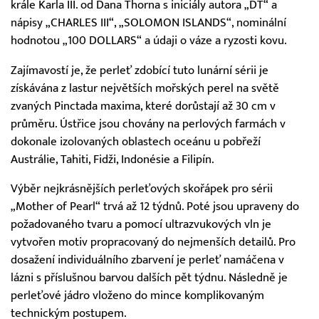
krále Karla III. od Dana Thorna s iniciály autora „DT“ a
nápisy „CHARLES III“, „SOLOMON ISLANDS“, nominální
hodnotou „100 DOLLARS“ a údaji o váze a ryzosti kovu.
Zajímavostí je, že perleť zdobící tuto lunární sérii je
získávána z lastur největších mořských perel na světě
zvaných Pinctada maxima, které dorůstají až 30 cm v
průměru. Ústřice jsou chovány na perlových farmách v
dokonale izolovaných oblastech oceánu u pobřeží
Austrálie, Tahiti, Fidži, Indonésie a Filipín.
Výběr nejkrásnějších perleťových skořápek pro sérii
„Mother of Pearl“ trvá až 12 týdnů. Poté jsou upraveny do
požadovaného tvaru a pomocí ultrazvukových vln je
vytvořen motiv propracovaný do nejmenších detailů. Pro
dosažení individuálního zbarvení je perleť namáčena v
lázni s příslušnou barvou dalších pět týdnu. Následně je
perleťové jádro vloženo do mince komplikovaným
technickým postupem.