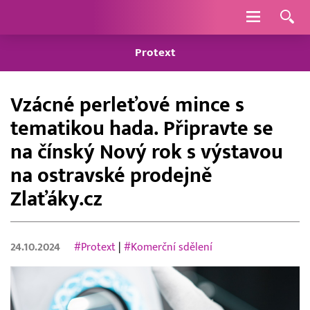
Navigace
Protext
Vzácné perleťové mince s
tematikou hada. Připravte se
na čínský Nový rok s výstavou
na ostravské prodejně
Zlaťáky.cz
24.10.2024
#Protext
|
#Komerční sdělení