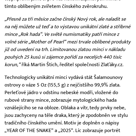
tímto oblíbeným zvířetem čínského zvěrokruhu.
„Přesně za tři měsíce začne čínský Nový rok, ale naladit se
na něj můžete už teď a to výstavou unikátní zlaté a stříbrné
mince „Rok hada“. Ve světě numismatiky patří mince z
volné série „Mother of Pearl“ mezi trvale oblíbené produkty
již od uvedení na trh. Limitovanou zlatou minci v nákladu
pouhých 25 kusů si zájemce pořídí za necelých 440 tisíc
korun,“
říká Martin Štich, ředitel společnosti Zlaťáky.cz.
Technologicky unikátní minci vydává stát Šalamounovy
ostrovy o váze 5 Oz (155,5 g) z nejčistšího 99,9% zlata.
Perleťové jádro v odstínu nebeské modři, vložené do
rubové strany mince, zobrazuje mytologického hada
vznášejícího se na obloze. Oblaka a vítr, tedy prvky nebe,
jsou zachyceny na těle draka, který je zpodobněn ve stylu
tradičního čínského umění. Motiv je doplněn o nápisy
„YEAR OF THE SNAKE“ a „2025“. Líc zobrazuje portrét