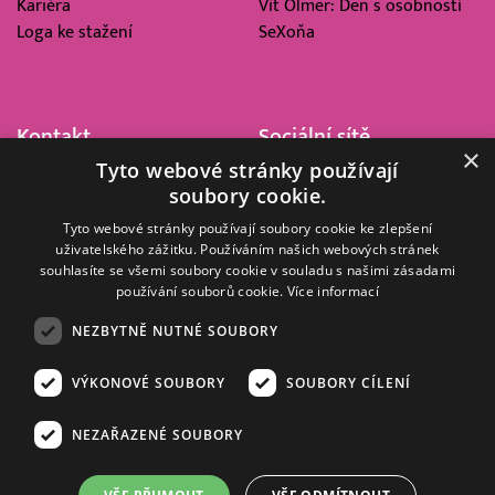
Kariéra
Vít Olmer: Den s osobností
Loga ke stažení
SeXoňa
Kontakt
Sociální sítě
×
Tyto webové stránky používají
Barrandov Televizní Studio,
soubory cookie.
a.s.
Kříženeckého nám. 322
Tyto webové stránky používají soubory cookie ke zlepšení
uživatelského zážitku. Používáním našich webových stránek
152 00 Praha 5
souhlasíte se všemi soubory cookie v souladu s našimi zásadami
IČ 416 93 311
používání souborů cookie.
Více informací
dotazy@barrandov.tv
NEZBYTNĚ NUTNÉ SOUBORY
VÝKONOVÉ SOUBORY
SOUBORY CÍLENÍ
© 2008–2026 EMPRESA MEDIA, a.s. Všechna práva vyhrazena.
Kompletní pravidla využívání obsahu webu
najdete ZDE
.
NEZAŘAZENÉ SOUBORY
Zásady ochrany osobních a dalších zpracovávaných údajů
.
Nastavení Cookies
.
Informace o měření sledovanosti videa ve video archivu