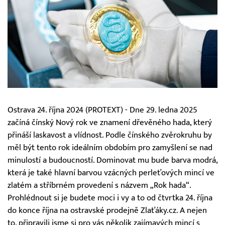
Ostrava 24. října 2024 (PROTEXT) - Dne 29. ledna 2025
začíná čínský Nový rok ve znamení dřevěného hada, který
přináší laskavost a vlídnost. Podle čínského zvěrokruhu by
měl být tento rok ideálním obdobím pro zamyšlení se nad
minulostí a budoucností. Dominovat mu bude barva modrá,
která je také hlavní barvou vzácných perleťových mincí ve
zlatém a stříbrném provedení s názvem „Rok hada“.
Prohlédnout si je budete moci i vy a to od čtvrtka 24. října
do konce října na ostravské prodejně Zlaťáky.cz. A nejen
to, připravili jsme si pro vás několik zajímavých mincí s