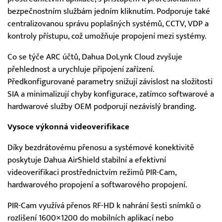
bezpečnostním službám jedním kliknutím. Podporuje také
centralizovanou správu poplašných systémů, CCTV, VDP a
kontroly přístupu, což umožňuje propojení mezi systémy.
Co se týče ARC účtů, Dahua DoLynk Cloud zvyšuje
přehlednost a urychluje připojení zařízení.
Předkonfigurované parametry snižují závislost na složitosti
SIA a minimalizují chyby konfigurace, zatímco softwarové a
hardwarové služby OEM podporují nezávislý branding.
Vysoce výkonná videoverifikace
Díky bezdrátovému přenosu a systémové konektivitě
poskytuje Dahua AirShield stabilní a efektivní
videoverifikaci prostřednictvím režimů PIR-Cam,
hardwarového propojení a softwarového propojení.
PIR-Cam využívá přenos RF-HD k nahrání šesti snímků o
rozlišení 1600×1200 do mobilních aplikací nebo