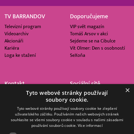
TV BARRANDOV
Doporučujeme
Televizní program
VIP svět magazín
Videoarchiv
Tomáš Arsov v akci
Akcionáři
Sejdeme se na Cibulce
Kariéra
Vít Olmer: Den s osobností
Loga ke stažení
SeXoňa
Kontakt
Sociální sítě
×
Tyto webové stránky používají
Barrandov Televizní Studio,
soubory cookie.
a.s.
Kříženeckého nám. 322
Tyto webové stránky používají soubory cookie ke zlepšení
uživatelského zážitku. Používáním našich webových stránek
152 00 Praha 5
souhlasíte se všemi soubory cookie v souladu s našimi zásadami
IČ 416 93 311
používání souborů cookie.
Více informací
dotazy@barrandov.tv