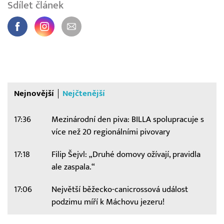
Sdílet článek
Nejnovější
Nejčtenější
17:36
Mezinárodní den piva: BILLA spolupracuje s
více než 20 regionálními pivovary
17:18
Filip Šejvl: „Druhé domovy ožívají, pravidla
ale zaspala.“
17:06
Největší běžecko-canicrossová událost
podzimu míří k Máchovu jezeru!