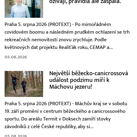
ožívají, pravidla ale zaspala.“
Praha 5. srpna 2026 (PROTEXT) - Po mimořádném
covidovém boomu a následném prudkém ochlazení se trh
rekreačních nemovitostí znovu zrychluje. Podle
květnových dat projektu Realiťák roku, CEMAP a...
05.08.2026
Největší běžecko-canicrossová
událost podzimu míří k
Máchovu jezeru!
Praha 5. srpna 2026 (PROTEXT) - Máchův kraj se v sobotu
19. září promění v centrum běžeckého a canicrossového
sportu. Do areálu Termit v Doksech zamíří stovky
závodníků z celé České republiky, aby si...
05.08.2026