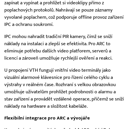
zapínat a vypínat a prohlížet si videoklipy přímo z
poplachových protokolů. Nahrávají se pouze záznamy
vyvolané poplachem, což podporuje offline provoz zařízení
IPC a ochranu soukromí.
IPC mohou nahradit tradiční PIR kamery, čímž se sníží
náklady na instalaci a zlepší se efektivita. Pro ARC to
eliminuje potřebu dalších video platforem, serverů a
licencí a zároveň umožňuje rychlejší ověření a reakci.
U propojení VTH fungují vnitřní video terminály jako
vizuální alarmové klávesnice pro řízení celého cyklu a
výstrahy v reálném čase. Rozhraní s velkou obrazovkou
umožňuje uživatelům prohlížet podrobnosti o alarmu a
stav zařízení a provádět vzdálené operace, přičemž se sníží
náklady na hardware a složitost kabeláže.
Flexibilní integrace pro ARC a vývojáře