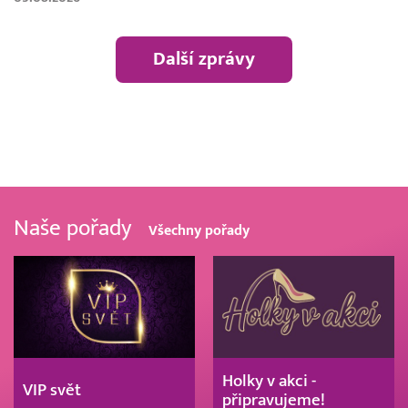
Další zprávy
Naše pořady
Všechny pořady
Holky v akci -
VIP svět
připravujeme!