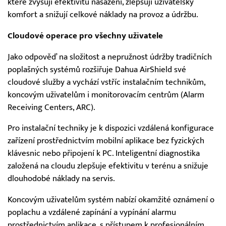
které zvyšují efektivitu nasazení, zlepšují uživatelský
komfort a snižují celkové náklady na provoz a údržbu.
Cloudové operace pro všechny uživatele
Jako odpověď na složitost a nepružnost údržby tradičních
poplašných systémů rozšiřuje Dahua AirShield své
cloudové služby a vychází vstříc instalačním technikům,
koncovým uživatelům i monitorovacím centrům (Alarm
Receiving Centers, ARC).
Pro instalační techniky je k dispozici vzdálená konfigurace
zařízení prostřednictvím mobilní aplikace bez fyzických
klávesnic nebo připojení k PC. Inteligentní diagnostika
založená na cloudu zlepšuje efektivitu v terénu a snižuje
dlouhodobé náklady na servis.
Koncovým uživatelům systém nabízí okamžité oznámení o
poplachu a vzdálené zapínání a vypínání alarmu
prostřednictvím aplikace, s přístupem k profesionálním