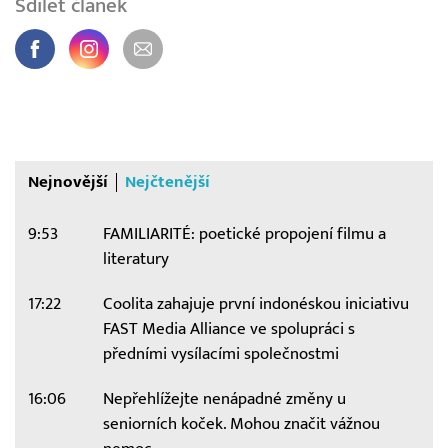
Sdílet článek
Nejnovější
Nejčtenější
9:53
FAMILIARITÉ: poetické propojení filmu a
literatury
17:22
Coolita zahajuje první indonéskou iniciativu
FAST Media Alliance ve spolupráci s
předními vysílacími společnostmi
16:06
Nepřehlížejte nenápadné změny u
seniorních koček. Mohou značit vážnou