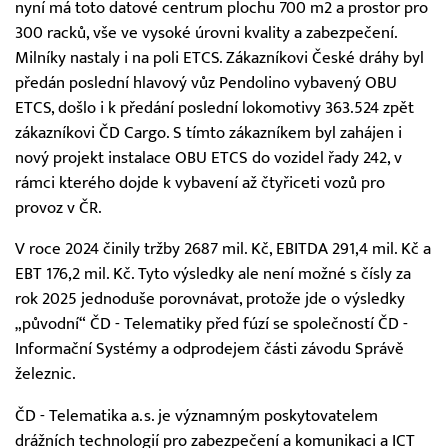
nyní má toto datové centrum plochu 700 m2 a prostor pro
300 racků, vše ve vysoké úrovni kvality a zabezpečení.
Milníky nastaly i na poli ETCS. Zákazníkovi České dráhy byl
předán poslední hlavový vůz Pendolino vybavený OBU
ETCS, došlo i k předání poslední lokomotivy 363.524 zpět
zákazníkovi ČD Cargo. S tímto zákazníkem byl zahájen i
nový projekt instalace OBU ETCS do vozidel řady 242, v
rámci kterého dojde k vybavení až čtyřiceti vozů pro
provoz v ČR.
V roce 2024 činily tržby 2687 mil. Kč, EBITDA 291,4 mil. Kč a
EBT 176,2 mil. Kč. Tyto výsledky ale není možné s čísly za
rok 2025 jednoduše porovnávat, protože jde o výsledky
„původní“ ČD - Telematiky před fúzí se společností ČD -
Informační Systémy a odprodejem části závodu Správě
železnic.
ČD - Telematika a.s. je významným poskytovatelem
drážních technologií pro zabezpečení a komunikaci a ICT