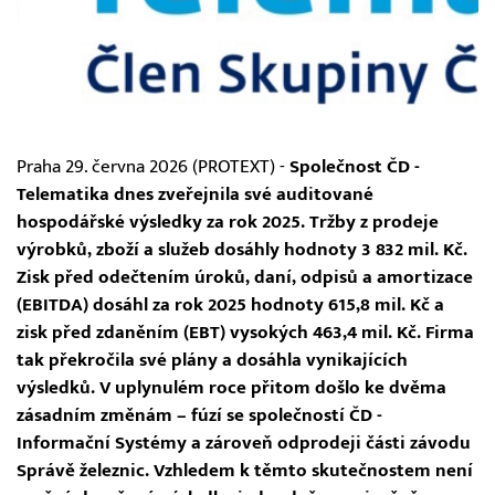
Praha 29. června 2026 (PROTEXT) -
Společnost ČD -
Telematika dnes zveřejnila své auditované
hospodářské výsledky za rok 2025. Tržby z prodeje
výrobků, zboží a služeb dosáhly hodnoty 3 832 mil. Kč.
Zisk před odečtením úroků, daní, odpisů a amortizace
(EBITDA) dosáhl za rok 2025 hodnoty 615,8 mil. Kč a
zisk před zdaněním (EBT) vysokých 463,4 mil. Kč. Firma
tak překročila své plány a dosáhla vynikajících
výsledků. V uplynulém roce přitom došlo ke dvěma
zásadním změnám – fúzí se společností ČD -
Informační Systémy a zároveň odprodeji části závodu
Správě železnic. Vzhledem k těmto skutečnostem není