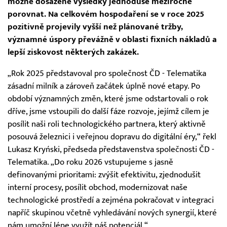
možné dosažené výsledky jednoduše meziročně
porovnat. Na celkovém hospodaření se v roce 2025
pozitivně projevily vyšší než plánované tržby,
významné úspory převážně v oblasti fixních nákladů a
lepší ziskovost některých zakázek.
„Rok 2025 představoval pro společnost ČD - Telematika
zásadní milník a zároveň začátek úplně nové etapy. Po
období významných změn, které jsme odstartovali o rok
dříve, jsme vstoupili do další fáze rozvoje, jejímž cílem je
posílit naši roli technologického partnera, který aktivně
posouvá železnici i veřejnou dopravu do digitální éry,“ řekl
Lukasz Kryński, předseda představenstva společnosti ČD -
Telematika. „Do roku 2026 vstupujeme s jasně
definovanými prioritami: zvýšit efektivitu, zjednodušit
interní procesy, posílit obchod, modernizovat naše
technologické prostředí a zejména pokračovat v integraci
napříč skupinou včetně vyhledávání nových synergií, které
nám umožní lépe využít náš potenciál.“