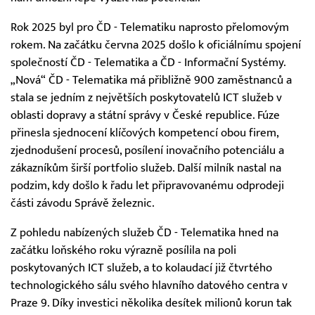
Rok 2025 byl pro ČD - Telematiku naprosto přelomovým
rokem. Na začátku června 2025 došlo k oficiálnímu spojení
společností ČD - Telematika a ČD - Informační Systémy.
„Nová“ ČD - Telematika má přibližně 900 zaměstnanců a
stala se jedním z největších poskytovatelů ICT služeb v
oblasti dopravy a státní správy v České republice. Fúze
přinesla sjednocení klíčových kompetencí obou firem,
zjednodušení procesů, posílení inovačního potenciálu a
zákazníkům širší portfolio služeb. Další milník nastal na
podzim, kdy došlo k řadu let připravovanému odprodeji
části závodu Správě železnic.
Z pohledu nabízených služeb ČD - Telematika hned na
začátku loňského roku výrazně posílila na poli
poskytovaných ICT služeb, a to kolaudací již čtvrtého
technologického sálu svého hlavního datového centra v
Praze 9. Díky investici několika desítek milionů korun tak