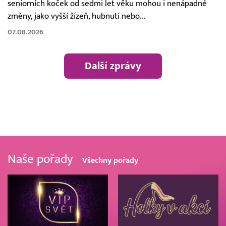
seniorních koček od sedmi let věku mohou i nenápadné
změny, jako vyšší žízeň, hubnutí nebo...
07.08.2026
Další zprávy
Naše pořady
Všechny pořady