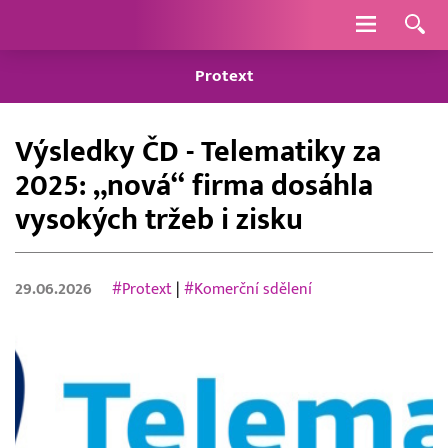
Navigace
Protext
Výsledky ČD - Telematiky za
2025: „nová“ firma dosáhla
vysokých tržeb i zisku
29.06.2026
#Protext
|
#Komerční sdělení