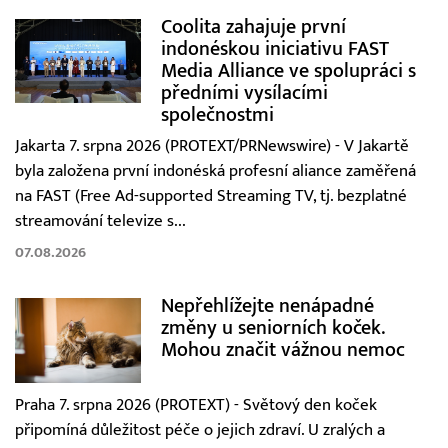
Coolita zahajuje první
indonéskou iniciativu FAST
Media Alliance ve spolupráci s
předními vysílacími
společnostmi
Jakarta 7. srpna 2026 (PROTEXT/PRNewswire) - V Jakartě
byla založena první indonéská profesní aliance zaměřená
na FAST (Free Ad-supported Streaming TV, tj. bezplatné
streamování televize s...
07.08.2026
Nepřehlížejte nenápadné
změny u seniorních koček.
Mohou značit vážnou nemoc
Praha 7. srpna 2026 (PROTEXT) - Světový den koček
připomíná důležitost péče o jejich zdraví. U zralých a