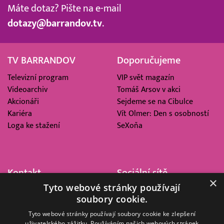
Máte dotaz? Pište na e-mail
dotazy@barrandov.tv
.
TV BARRANDOV
Doporučujeme
Televizní program
VIP svět magazín
Videoarchiv
Tomáš Arsov v akci
Akcionáři
Sejdeme se na Cibulce
Kariéra
Vít Olmer: Den s osobností
Loga ke stažení
SeXoňa
Kontakt
Sociální sítě
×
Tyto webové stránky používají
Barrandov Televizní Studio,
soubory cookie.
a.s.
Kříženeckého nám. 322
Tyto webové stránky používají soubory cookie ke zlepšení
uživatelského zážitku. Používáním našich webových stránek