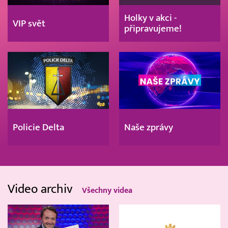
Holky v akci -
VIP svět
připravujeme!
Policie Delta
Naše zprávy
Video archiv
Všechny videa