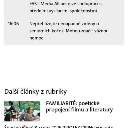
FAST Media Alliance ve spolupráci s
předními vysílacími společnostmi
16:06
Nepřehlížejte nenápadné změny u
seniorních koček. Mohou značit vážnou
nemoc
Další články z rubriky
FAMILIARITÉ: poetické
propojení filmu a literatury
Šen-čen (Čína) 8. srpna 2026 (PROTEXT/PRNewswire) -