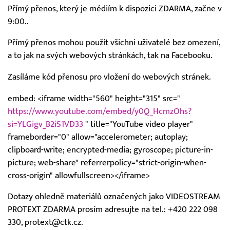
Přímý přenos, který je médiím k dispozici ZDARMA, začne v
9:00..
Přímý přenos mohou použít všichni uživatelé bez omezení,
a to jak na svých webových stránkách, tak na Facebooku.
Zasíláme kód přenosu pro vložení do webových stránek.
embed: <iframe width="560" height="315" src="
https://www.youtube.com/embed/y0Q_HcmzOhs?
si=YLGigv_B2iS1VD33
" title="YouTube video player"
frameborder="0" allow="accelerometer; autoplay;
clipboard-write; encrypted-media; gyroscope; picture-in-
picture; web-share" referrerpolicy="strict-origin-when-
cross-origin" allowfullscreen></iframe>
Dotazy ohledně materiálů označených jako VIDEOSTREAM
PROTEXT ZDARMA prosím adresujte na tel.: +420 222 098
330, protext@ctk.cz.