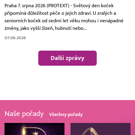
Praha 7. srpna 2026 (PROTEXT) - Světový den koček
připomíná důležitost péče o jejich zdraví. U zralých a
seniorních koček od sedmi let věku mohou i nenápadné
změny, jako vyšší žízeň, hubnutí nebo...
07.08.2026
Další zprávy
Naše pořady
Všechny pořady