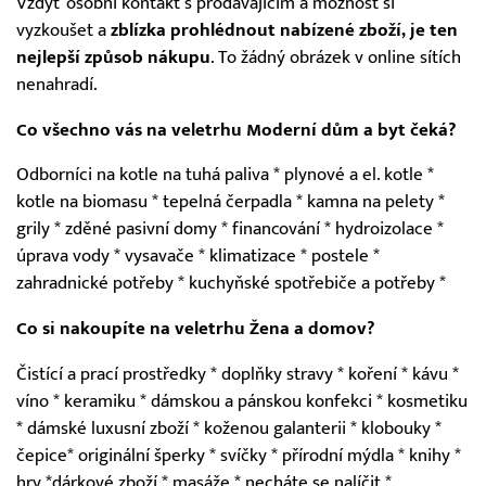
Vždyť osobní kontakt s prodávajícím a možnost si
vyzkoušet a
zblízka prohlédnout nabízené zboží, je ten
nejlepší způsob nákupu
. To žádný obrázek v online sítích
nenahradí.
Co všechno vás na veletrhu Moderní dům a byt čeká?
Odborníci na kotle na tuhá paliva * plynové a el. kotle *
kotle na biomasu * tepelná čerpadla * kamna na pelety *
grily * zděné pasivní domy * financování * hydroizolace *
úprava vody * vysavače * klimatizace * postele *
zahradnické potřeby * kuchyňské spotřebiče a potřeby *
Co si nakoupíte na veletrhu Žena a domov?
Čistící a prací prostředky * doplňky stravy * koření * kávu *
víno * keramiku * dámskou a pánskou konfekci * kosmetiku
* dámské luxusní zboží * koženou galanterii * klobouky *
čepice* originální šperky * svíčky * přírodní mýdla * knihy *
hry *dárkové zboží * masáže * necháte se nalíčit *