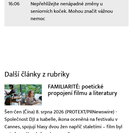
16:06
Nepřehlížejte nenápadné změny u
seniorních koček. Mohou značit vážnou
nemoc
Další články z rubriky
FAMILIARITÉ: poetické
propojení filmu a literatury
Šen-čen (Čína) 8. srpna 2026 (PROTEXT/PRNewswire) -
Společnost DJI a Isabelle, ikona oceněná na festivalu v
Cannes, spojují hlasy dvou žen napříč staletími – film byl