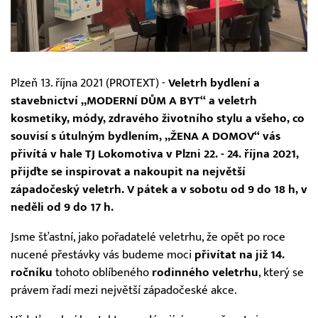
Plzeň 13. října 2021 (PROTEXT) -
Veletrh bydlení a
stavebnictví „MODERNÍ DŮM A BYT“ a veletrh
kosmetiky, módy, zdravého životního stylu a všeho, co
souvisí s útulným bydlením, „ŽENA A DOMOV“ vás
přivítá v hale TJ Lokomotiva v Plzni 22. - 24. října 2021,
přijďte se inspirovat a nakoupit na největší
západočeský veletrh. V pátek a v sobotu od 9 do 18 h, v
neděli od 9 do 17 h.
Jsme šťastní, jako pořadatelé veletrhu, že opět po roce
nucené přestávky vás budeme moci
přivítat na již 14.
ročníku
tohoto oblíbeného
rodinného veletrhu
, který se
právem řadí mezi největší západočeské akce.