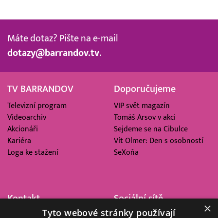
Máte dotaz? Pište na e-mail
dotazy@barrandov.tv
.
TV BARRANDOV
Doporučujeme
Televizní program
VIP svět magazín
Videoarchiv
Tomáš Arsov v akci
Akcionáři
Sejdeme se na Cibulce
Kariéra
Vít Olmer: Den s osobností
Loga ke stažení
SeXoňa
Kontakt
Sociální sítě
×
Tyto webové stránky používají
Barrandov Televizní Studio,