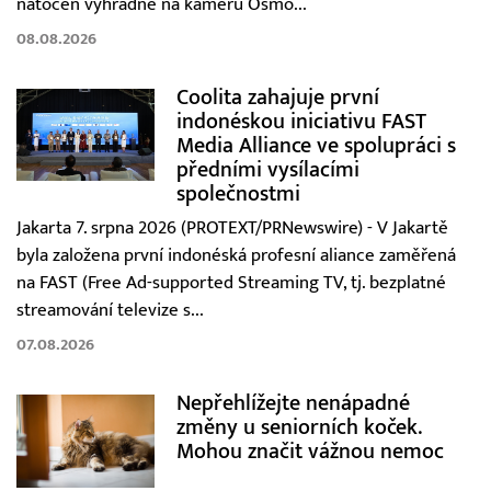
natočen výhradně na kameru Osmo...
08.08.2026
Coolita zahajuje první
indonéskou iniciativu FAST
Media Alliance ve spolupráci s
předními vysílacími
společnostmi
Jakarta 7. srpna 2026 (PROTEXT/PRNewswire) - V Jakartě
byla založena první indonéská profesní aliance zaměřená
na FAST (Free Ad-supported Streaming TV, tj. bezplatné
streamování televize s...
07.08.2026
Nepřehlížejte nenápadné
změny u seniorních koček.
Mohou značit vážnou nemoc