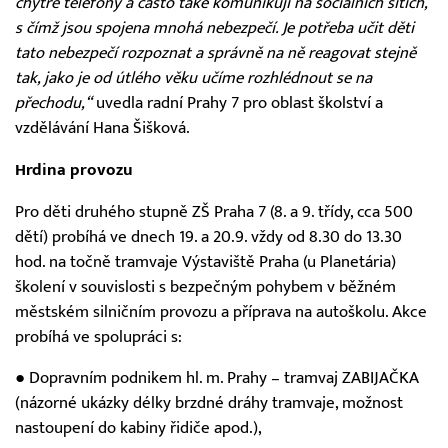
chytré telefony a často také komunikují na sociálních sítích,
s čímž jsou spojena mnohá nebezpečí. Je potřeba učit děti
tato nebezpečí rozpoznat a správně na ně reagovat stejně
tak, jako je od útlého věku učíme rozhlédnout se na
přechodu,“
uvedla radní Prahy 7 pro oblast školství a
vzdělávání Hana Šišková.
Hrdina provozu
Pro děti druhého stupně ZŠ Praha 7 (8. a 9. třídy, cca 500
dětí) probíhá ve dnech 19. a 20.9. vždy od 8.30 do 13.30
hod. na točně tramvaje Výstaviště Praha (u Planetária)
školení v souvislosti s bezpečným pohybem v běžném
městském silničním provozu a příprava na autoškolu. Akce
probíhá ve spolupráci s:
● Dopravním podnikem hl. m. Prahy – tramvaj ZABIJAČKA
(názorné ukázky délky brzdné dráhy tramvaje, možnost
nastoupení do kabiny řidiče apod.),