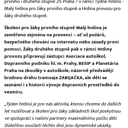
prvního i druhého stupně ZŠ Praha 7 v rámci Týdne hrdinů -
Malý hrdina pro žáky prvního stupně a Hrdina provozu pro
žáky druhého stupně.
Školení pro žáky prvního stupně Malý hrdina je
zaměřeno zejména na prevenci – ať už požárů,
bezpečného chování na internetu nebo zásady první
pomoci. Žáky druhého stupně pak v rámci Hrdiny
provozu připravují zástupci Asociace autoškol,
Dopravního podniku hl. m. Prahy, BESIP a Planetária
Praha na zkoušky v autoškole, názorně předvádějí
brzdnou dráhu tramvaje ZABIJAČKA, ale děti se
seznámí i s historií vývoje dopravních prostředků do
vesmíru.
„Týden hrdinů je pro nás aktivita, kterou chceme do dalších
let rozšiřovat a školení pro žáky základních škol poskytnou
ve spolupráci s našimi partnery maximálnímu počtu dětí.
Důležitou součástí těchto dnů jsou dynamické ukázky,