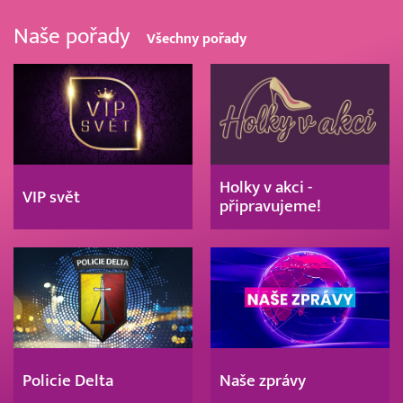
Naše pořady
Všechny pořady
Holky v akci -
VIP svět
připravujeme!
Policie Delta
Naše zprávy