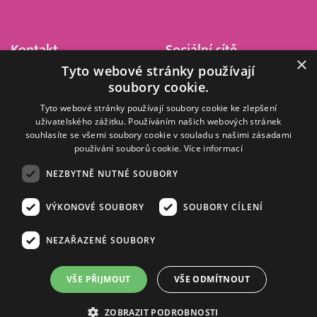
Kontakt
Sociální sítě
×
Tyto webové stránky používají
Barrandov Televizní Studio,
soubory cookie.
a.s.
Kříženeckého nám. 322
Tyto webové stránky používají soubory cookie ke zlepšení
uživatelského zážitku. Používáním našich webových stránek
152 00 Praha 5
souhlasíte se všemi soubory cookie v souladu s našimi zásadami
IČ 416 93 311
používání souborů cookie.
Více informací
dotazy@barrandov.tv
NEZBYTNĚ NUTNÉ SOUBORY
VÝKONOVÉ SOUBORY
SOUBORY CÍLENÍ
© 2008–2026 EMPRESA MEDIA, a.s. Všechna práva vyhrazena.
Kompletní pravidla využívání obsahu webu
najdete ZDE
.
NEZAŘAZENÉ SOUBORY
Zásady ochrany osobních a dalších zpracovávaných údajů
.
Nastavení Cookies
.
Informace o měření sledovanosti videa ve video archivu
VŠE PŘIJMOUT
VŠE ODMÍTNOUT
Nielsen Digital Measurement
. Využíváme grafické podklady z
depositphotos.com
.
ZOBRAZIT PODROBNOSTI