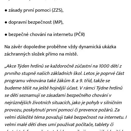
● zásady první pomoci (ZZS),
● dopravní bezpečnost (MP),
● bezpečné chování na internetu (PČR)
Na závěr dopoledne proběhne vždy dynamická ukázka
záchranných složek přímo na místě.
„Akce Týden hrdinů se každoročně zúčastní na 1000 dětí z
prvního stupně našich základních škol. Letos je poprvé část
programu věnována také žákům 8. a 9. tříd, takže se
budeme těšit na ještě hojnější účast. V rámci Týdne hrdinů
se děti seznamují se zásadami bezpečného chování v
nejrůznějších životních situacích, jako je pohyb v silničním
provozu, poskytnutí první pomoci či prevence požárů. Za
velmi důležité téma považuji také bezpečnost na internetu. I
velmi malé děti dnes umí používat počítače, tablety či