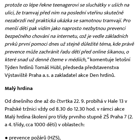
protože co lépe řekne teenagerovi se sluchátky v uších na
ulici, že tramvaj před ním na poslední vteřinu skutečně
nezabrzdí než praktická ukázka se samotnou tramvají. Pro
menší děti pak vidím jako naprosto nezbytnou prevenci
bezpečného chování na internetu, což je vedle základních
prvků první pomoci dnes už stejně důležité téma, kde právě
prevence může zachránit řadu dětí před online šikanou, o
které snad už denně čteme v médiích,“
komentuje letošní
Týden hrdinů Tomáš Hübl, předseda představenstva
Výstaviště Praha a.s. a zakladatel akce Den hrdinů.
Malý hrdina
Od dnešního dne až do čtvrtka 22. 9. probíhá v Hale 13 v
Pražské tržnici vždy od 8.30 do 12.30 hod. v rámci akce
Malý hrdina školení pro třídy prvního stupně ZŠ Praha 7 (2.
a 4. třídy, cca 1000 dětí) v oblastech:
● prevence požárů (HZS),