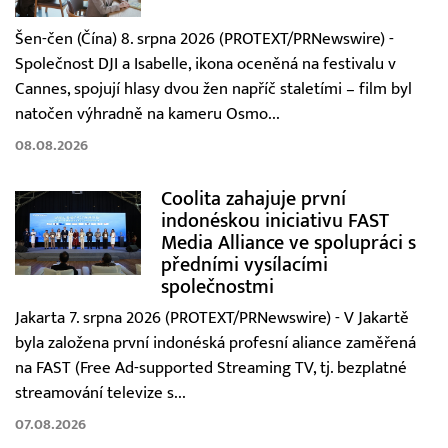
Šen-čen (Čína) 8. srpna 2026 (PROTEXT/PRNewswire) -
Společnost DJI a Isabelle, ikona oceněná na festivalu v
Cannes, spojují hlasy dvou žen napříč staletími – film byl
natočen výhradně na kameru Osmo...
08.08.2026
Coolita zahajuje první
indonéskou iniciativu FAST
Media Alliance ve spolupráci s
předními vysílacími
společnostmi
Jakarta 7. srpna 2026 (PROTEXT/PRNewswire) - V Jakartě
byla založena první indonéská profesní aliance zaměřená
na FAST (Free Ad-supported Streaming TV, tj. bezplatné
streamování televize s...
07.08.2026