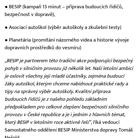
● BESIP (kampaň 13 minut – příprava budoucích řidičů,
bezpečnost v dopravě),
● Asociací autoškol (výběr autoškoly a zkušební testy)
● Planetária (promítání názorného videa a historie vývoje
dopravních prostředků do vesmíru)
„BESIP je partnerem této tradiční akce podporující bezpečný
pohyb v silničním provozu již několik let. Naší letošní ambicí
je oslovit všechny její mladé účastníky, zejména budoucí
žáky autoškol, kterým chceme nabídnout praktické rady a
tipy na správný výběr autoškoly. Kvalitní příprava
budoucích řidičů je z našeho pohledu základním
předpokladem pro celkové zlepšení bezpečnosti silničního
provozu v České republice a je i jedním z hlavních témat,
který BESIP v letošním roce aktivně řeší“
, říká vedoucí
Samostatného oddělení BESIP Ministerstva dopravy Tomáš
Neřold.