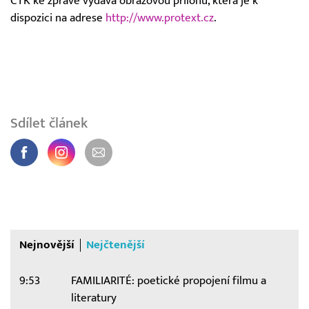
ČTK ke zprávě vydává obrazovou přílohu, která je k
dispozici na adrese
http://www.protext.cz
.
Sdílet článek
Nejnovější
Nejčtenější
9:53
FAMILIARITÉ: poetické propojení filmu a
literatury