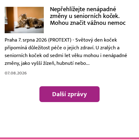
Nepřehlížejte nenápadné
změny u seniorních koček.
Mohou značit vážnou nemoc
Praha 7. srpna 2026 (PROTEXT) - Světový den koček
připomíná důležitost péče o jejich zdraví. U zralých a
seniorních koček od sedmi let věku mohou i nenápadné
změny, jako vyšší žízeň, hubnutí nebo...
07.08.2026
Další zprávy