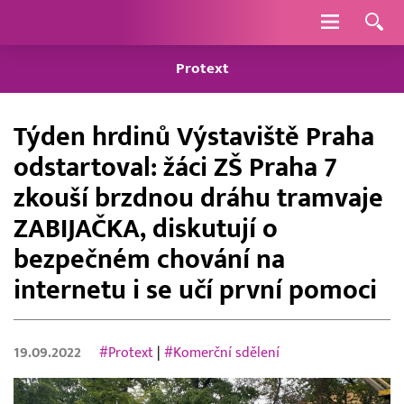
Navigace
Protext
Týden hrdinů Výstaviště Praha
odstartoval: žáci ZŠ Praha 7
zkouší brzdnou dráhu tramvaje
ZABIJAČKA, diskutují o
bezpečném chování na
internetu i se učí první pomoci
19.09.2022
#Protext
|
#Komerční sdělení