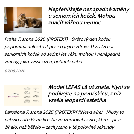
Nepřehlížejte nenápadné změny
u seniorních koček. Mohou
značit vážnou nemoc
Praha 7. srpna 2026 (PROTEXT) - Světový den koček
připomíná důležitost péče o jejich zdraví. U zralých a
seniorních koček od sedmi let věku mohou i nenápadné
změny, jako vyšší žízeň, hubnutí nebo...
07.08.2026
Model LEPAS L8 už znáte. Nyní se
podívejte na první skicu, z níž
vzešla leopardí estetika
Barcelona 7. srpna 2026 (PROTEXT/PRNewswire) - Nikdy to
nebylo auto.První kresba znázorňovala zvíře, které spíše
číhalo, než běželo – zachyceno v té polovině sekundy