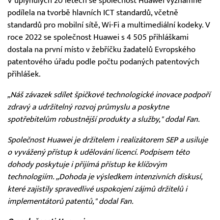
V uplynulých 20 letech se společnost Huawei významně
podílela na tvorbě hlavních ICT standardů, včetně
standardů pro mobilní sítě, Wi-Fi a multimediální kodeky. V
roce 2022 se společnost Huawei s 4 505 přihláškami
dostala na první místo v žebříčku žadatelů Evropského
patentového úřadu podle počtu podaných patentových
přihlášek.
„Náš závazek sdílet špičkové technologické inovace podpoří
zdravý a udržitelný rozvoj průmyslu a poskytne
spotřebitelům robustnější produkty a služby,"
dodal Fan.
Společnost Huawei je držitelem i realizátorem SEP a usiluje
o vyvážený přístup k udělování licencí. Podpisem této
dohody poskytuje i přijímá přístup ke klíčovým
technologiím.
„Dohoda je výsledkem intenzivních diskusí,
které zajistily spravedlivé uspokojení zájmů držitelů i
implementátorů patentů,"
dodal Fan.