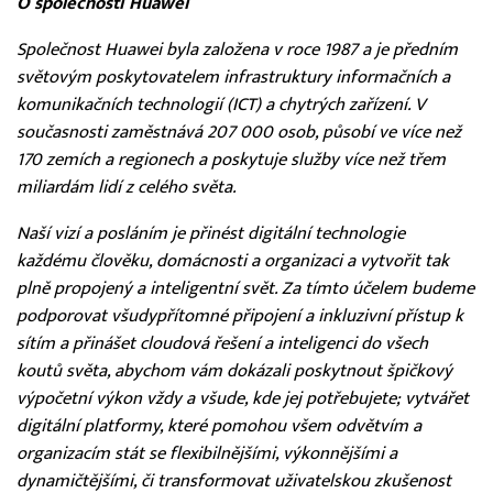
O společnosti Huawei
Společnost Huawei byla založena v roce 1987 a je předním
světovým poskytovatelem infrastruktury informačních a
komunikačních technologií (ICT) a chytrých zařízení. V
současnosti zaměstnává 207 000 osob, působí ve více než
170 zemích a regionech a poskytuje služby více než třem
miliardám lidí z celého světa.
Naší vizí a posláním je přinést digitální technologie
každému člověku, domácnosti a organizaci a vytvořit tak
plně propojený a inteligentní svět. Za tímto účelem budeme
podporovat všudypřítomné připojení a inkluzivní přístup k
sítím a přinášet cloudová řešení a inteligenci do všech
koutů světa, abychom vám dokázali poskytnout špičkový
výpočetní výkon vždy a všude, kde jej potřebujete; vytvářet
digitální platformy, které pomohou všem odvětvím a
organizacím stát se flexibilnějšími, výkonnějšími a
dynamičtějšími, či transformovat uživatelskou zkušenost