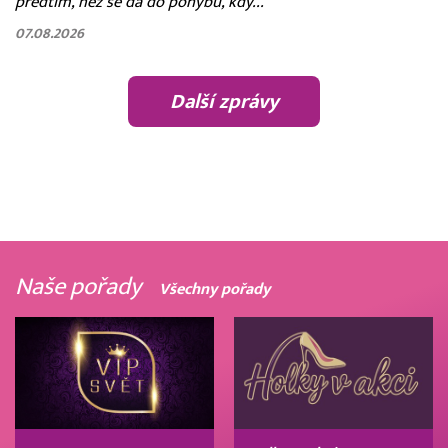
předtím, než se dá do pohybu, kdy...
07.08.2026
Další zprávy
Naše pořady
Všechny pořady