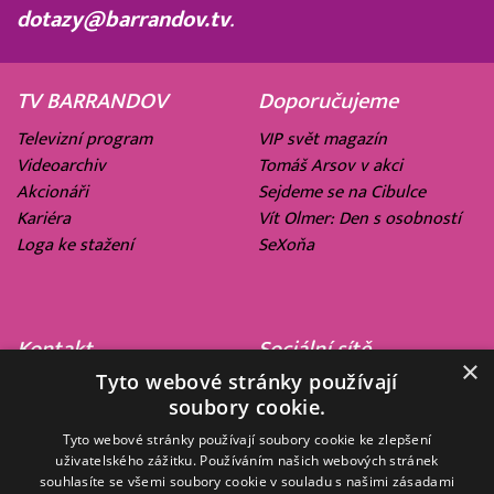
dotazy@barrandov.tv
.
TV BARRANDOV
Doporučujeme
Televizní program
VIP svět magazín
Videoarchiv
Tomáš Arsov v akci
Akcionáři
Sejdeme se na Cibulce
Kariéra
Vít Olmer: Den s osobností
Loga ke stažení
SeXoňa
Kontakt
Sociální sítě
×
Tyto webové stránky používají
Barrandov Televizní Studio,
soubory cookie.
a.s.
Kříženeckého nám. 322
Tyto webové stránky používají soubory cookie ke zlepšení
uživatelského zážitku. Používáním našich webových stránek
152 00 Praha 5
souhlasíte se všemi soubory cookie v souladu s našimi zásadami
IČ 416 93 311