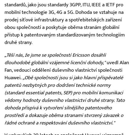
standardů, jako jsou standardy 3GPP, ITU, IEEE a IETF pro
mobilní technologie 3G, 4G a 5G. Dohoda se vztahuje na
prodej síťové infrastruktury a spotřebitelských zařízení
obou společností a poskytuje oběma stranám globální
přístup k patentovaným standardizovaným technologiím
druhé strany.
„Těší nás, že jsme se společností Ericsson dosáhli
dlouhodobé globální vzájemné licenční dohody,"
uvedl Alan
Fan, vedoucí oddělení duševního vlastnictví společnosti
Huawei.
„Obě společnosti jsou si jako hlavní přispěvatelé
patentů nezbytných pro dodržení technické normy
(standard essential patents, SEP) pro mobilní komunikaci
vědomy hodnoty duševního vlastnictví druhé strany. Tato
dohoda přispívá k vytvoření silnějšího patentového
prostředí a dokazuje oběma stranami stvrzený závazek o
řádné ochraně a respektování duševního vlastnictví."