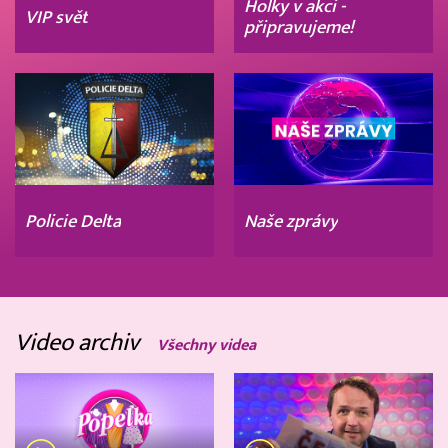
Holky v akci -
VIP svět
připravujeme!
Policie Delta
Naše zprávy
Video archiv
Všechny videa