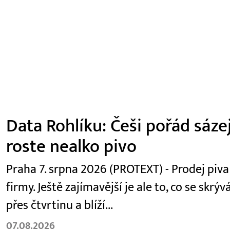
Data Rohlíku: Češi pořád sázejí
roste nealko pivo
Praha 7. srpna 2026 (PROTEXT) - Prodej piva
firmy. Ještě zajímavější je ale to, co se sk
přes čtvrtinu a blíží...
07.08.2026