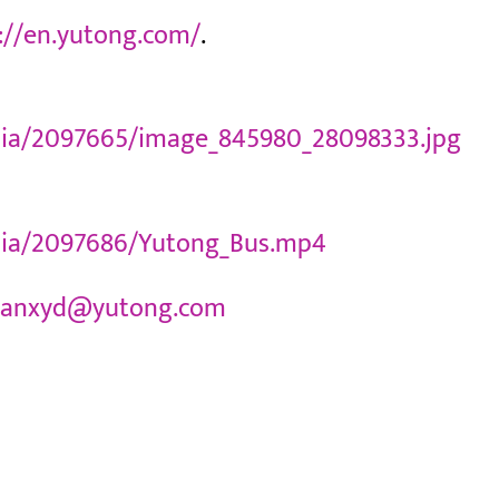
://en.yutong.com/
.
ia/2097665/image_845980_28098333.jpg
ia/2097686/Yutong_Bus.mp4
yanxyd@yutong.com