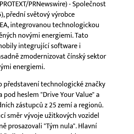
 (PROTEXT/PRNewswire) - Společnost
), přední světový výrobce
 YEA, integrovanou technologickou
něných novými energiemi. Tato
bily integrující software i
ásadně zmodernizovat čínský sektor
vými energiemi.
o představení technologické značky
a pod heslem "Drive Your Value" a
dních zástupců z 25 zemí a regionů.
cí směr vývoje užitkových vozidel
ně prosazovali "Tým nula". Hlavní