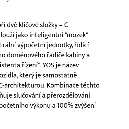
í dvě klíčové složky – C-
slouží jako inteligentní "mozek"
trální výpočetní jednotky, řídicí
ního doménového řadiče kabiny a
tenta řízení". YOS je název
zidla, který je samostatně
-architekturou. Kombinace těchto
uje slučování a přerozdělování
ýpočetního výkonu a 100% zvýšení