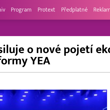
hiv
Program
Protext
Předplatné
Rekla
iluje o nové pojetí ek
formy YEA