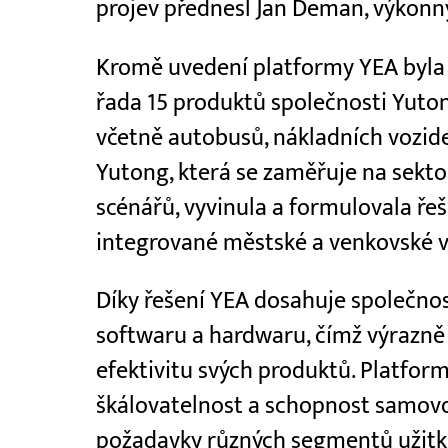
projev přednesl Jan Deman, výkonn
Kromě uvedení platformy YEA byla
řada 15 produktů společnosti Yuton
včetně autobusů, nákladních vozide
Yutong, která se zaměřuje na sektor
scénářů, vyvinula a formulovala ře
integrované městské a venkovské v
Díky řešení YEA dosahuje společn
softwaru a hardwaru, čímž výrazně 
efektivitu svých produktů. Platfor
škálovatelnost a schopnost samovo
požadavky různých segmentů užitko