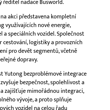
ý ředitel nadace Busworld.
 na akci představena kompletní
g využívajících nové energie,
l a speciálních vozidel. Společnost
 cestování, logistiky a provozních
šení pro devět segmentů, včetně
eřejné dopravy.
ost Yutong bezproblémové integrace
zvyšuje bezpečnost, spolehlivost a
ma zajišťuje mimořádnou integraci,
lného vývoje, a proto splňuje
vých vozidel na celou řadu