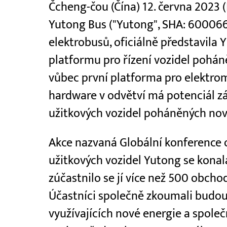
Čcheng-čou (Čína) 12. června 2023
Yutong Bus ("Yutong", SHA: 600066
elektrobusů, oficiálně představila
platformu pro řízení vozidel pohá
vůbec první platforma pro elektromo
hardware v odvětví má potenciál z
užitkových vozidel poháněných no
Akce nazvaná Globální konference 
užitkových vozidel Yutong se konal
zúčastnilo se jí více než 500 obcho
Účastníci společně zkoumali budou
využívajících nové energie a společ