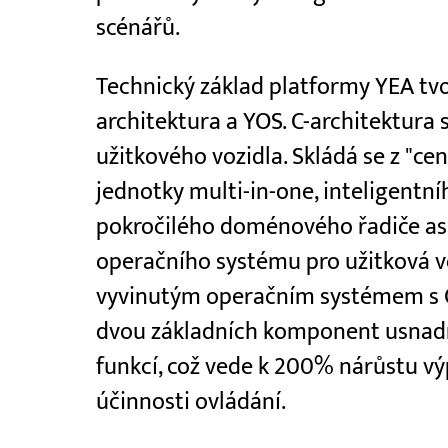
scénářů.
Technický základ platformy YEA tvoř
architektura a YOS. C-architektura 
užitkového vozidla. Skládá se z "cen
jednotky multi-in-one, inteligent
pokročilého doménového řadiče asis
operačního systému pro užitková vo
vyvinutým operačním systémem s C
dvou základních komponent usnadň
funkcí, což vede k 200% nárůstu v
účinnosti ovládání.