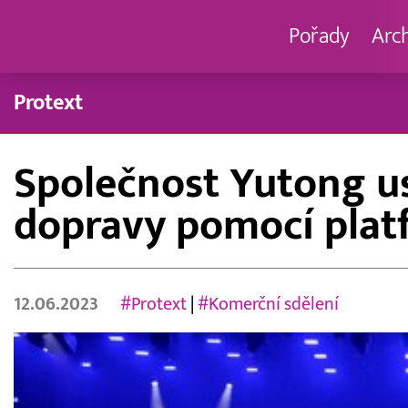
Pořady
Arc
Protext
Společnost Yutong us
dopravy pomocí plat
12.06.2023
#Protext
|
#Komerční sdělení