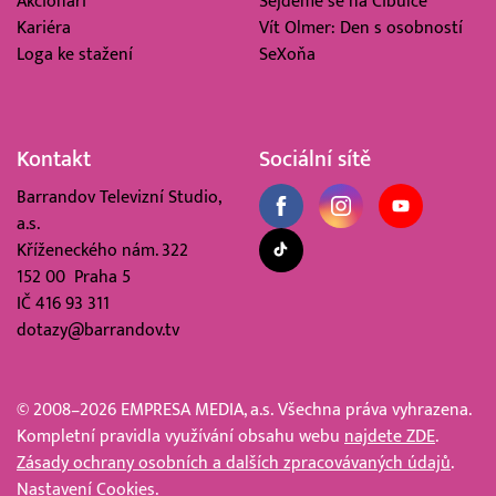
Akcionáři
Sejdeme se na Cibulce
Kariéra
Vít Olmer: Den s osobností
Loga ke stažení
SeXoňa
Kontakt
Sociální sítě
Barrandov Televizní Studio,
a.s.
Kříženeckého nám. 322
152 00 Praha 5
IČ 416 93 311
dotazy@barrandov.tv
© 2008–2026 EMPRESA MEDIA, a.s. Všechna práva vyhrazena.
Kompletní pravidla využívání obsahu webu
najdete ZDE
.
Zásady ochrany osobních a dalších zpracovávaných údajů
.
Nastavení Cookies
.