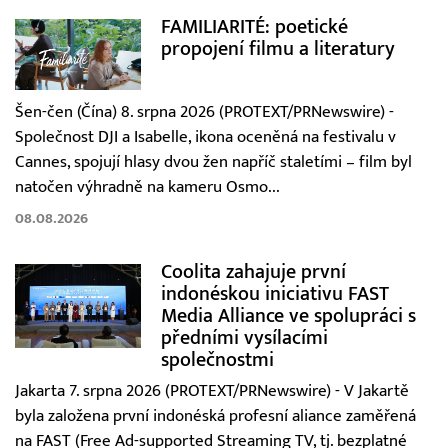
FAMILIARITÉ: poetické
propojení filmu a literatury
Šen-čen (Čína) 8. srpna 2026 (PROTEXT/PRNewswire) -
Společnost DJI a Isabelle, ikona oceněná na festivalu v
Cannes, spojují hlasy dvou žen napříč staletími – film byl
natočen výhradně na kameru Osmo...
08.08.2026
Coolita zahajuje první
indonéskou iniciativu FAST
Media Alliance ve spolupráci s
předními vysílacími
společnostmi
Jakarta 7. srpna 2026 (PROTEXT/PRNewswire) - V Jakartě
byla založena první indonéská profesní aliance zaměřená
na FAST (Free Ad-supported Streaming TV, tj. bezplatné