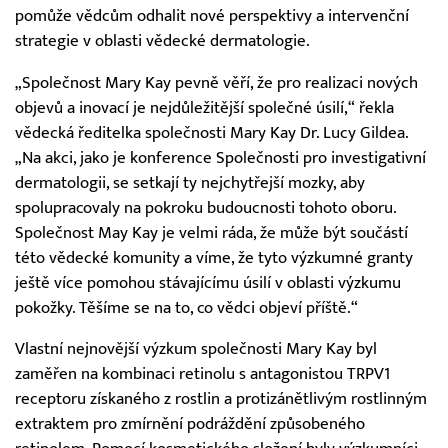
pomůže vědcům odhalit nové perspektivy a intervenční
strategie v oblasti vědecké dermatologie.
„Společnost Mary Kay pevně věří, že pro realizaci nových
objevů a inovací je nejdůležitější společné úsilí,“ řekla
vědecká ředitelka společnosti Mary Kay Dr. Lucy Gildea.
„Na akci, jako je konference Společnosti pro investigativní
dermatologii, se setkají ty nejchytřejší mozky, aby
spolupracovaly na pokroku budoucnosti tohoto oboru.
Společnost May Kay je velmi ráda, že může být součástí
této vědecké komunity a víme, že tyto výzkumné granty
ještě více pomohou stávajícímu úsilí v oblasti výzkumu
pokožky. Těšíme se na to, co vědci objeví příště.“
Vlastní nejnovější výzkum společnosti Mary Kay byl
zaměřen na kombinaci retinolu s antagonistou TRPV1
receptoru získaného z rostlin a protizánětlivým rostlinným
extraktem pro zmírnění podráždění způsobeného