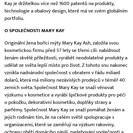
Kay je držitelkou více než 1600 patentů na produkty,
technologie a obalový design, které má ve svém globálním
portfoliu.
O SPOLEČNOSTI MARY KAY
Originální žena bořící mýty Mary Kay Ash, založila svou
kosmetickou firmu před 57 lety se třemi cíli: nabídnout
ženám skvělé příležitosti, vyrábět neodolatelné produkty a
udělat ze světa lepší místo pro život. Z tohoto snu nakonec
vznikla nadnárodní společnost s obratem v řádu miliard
dolarů, která má miliony nezávislých prodejců v téměř 40
zemích světa. Společnost Mary Kay se snaží věnovat
výzkumu v kosmetice a vyrábí špičkové produkty pro péči
o pokožku, dekorativní kosmetiku, doplňky stravy a
parfémy. Společnost Mary Kay se snaží pomáhat ženám a
jejich rodinám tím, že na celém světě spolupracuje s
organizacemi, které se zaměřují na výzkum rakoviny,
ochranu obětí domácího násilí, zvelebování společnosti a