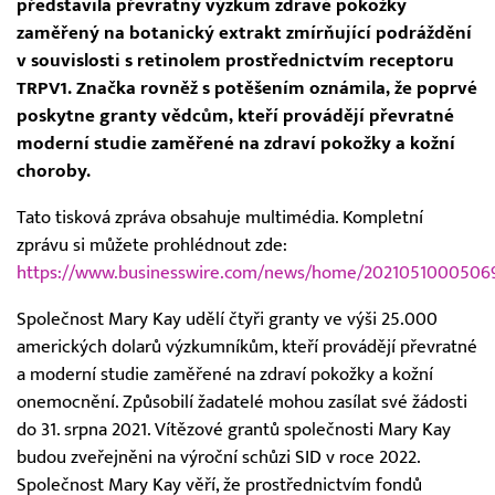
představila převratný výzkum zdravé pokožky
zaměřený na botanický extrakt zmírňující podráždění
v souvislosti s retinolem prostřednictvím receptoru
TRPV1. Značka rovněž s potěšením oznámila, že poprvé
poskytne granty vědcům, kteří provádějí převratné
moderní studie zaměřené na zdraví pokožky a kožní
choroby.
Tato tisková zpráva obsahuje multimédia. Kompletní
zprávu si můžete prohlédnout zde:
https://www.businesswire.com/news/home/2021051000506
Společnost Mary Kay udělí čtyři granty ve výši 25.000
amerických dolarů výzkumníkům, kteří provádějí převratné
a moderní studie zaměřené na zdraví pokožky a kožní
onemocnění. Způsobilí žadatelé mohou zasílat své žádosti
do 31. srpna 2021. Vítězové grantů společnosti Mary Kay
budou zveřejněni na výroční schůzi SID v roce 2022.
Společnost Mary Kay věří, že prostřednictvím fondů