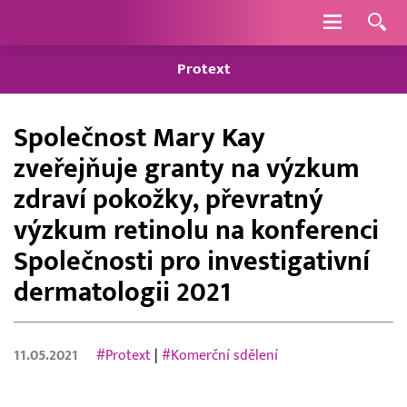
Navigace
Protext
Společnost Mary Kay
zveřejňuje granty na výzkum
zdraví pokožky, převratný
výzkum retinolu na konferenci
Společnosti pro investigativní
dermatologii 2021
11.05.2021
#Protext
|
#Komerční sdělení