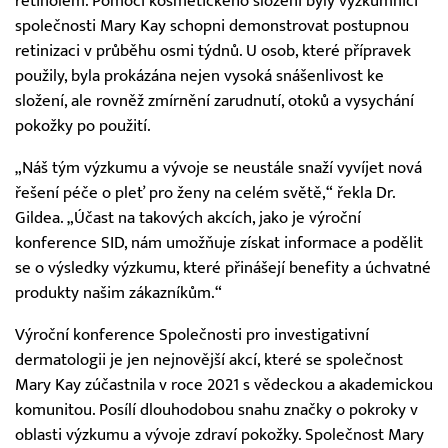
retinolem. Pomocí kosmetického složení byly výzkumníci
společnosti Mary Kay schopni demonstrovat postupnou
retinizaci v průběhu osmi týdnů. U osob, které přípravek
použily, byla prokázána nejen vysoká snášenlivost ke
složení, ale rovněž zmírnění zarudnutí, otoků a vysychání
pokožky po použití.
„Náš tým výzkumu a vývoje se neustále snaží vyvíjet nová
řešení péče o pleť pro ženy na celém světě,“ řekla Dr.
Gildea. „Účast na takových akcích, jako je výroční
konference SID, nám umožňuje získat informace a podělit
se o výsledky výzkumu, které přinášejí benefity a úchvatné
produkty našim zákazníkům.“
Výroční konference Společnosti pro investigativní
dermatologii je jen nejnovější akcí, které se společnost
Mary Kay zúčastnila v roce 2021 s vědeckou a akademickou
komunitou. Posílí dlouhodobou snahu značky o pokroky v
oblasti výzkumu a vývoje zdraví pokožky. Společnost Mary