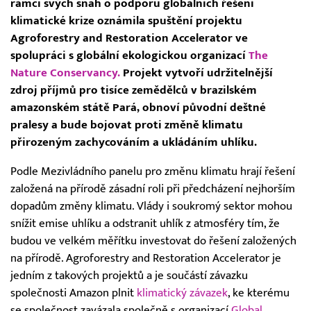
rámci svých snah o podporu globálních řešení
klimatické krize oznámila spuštění projektu
Agroforestry and Restoration Accelerator ve
spolupráci s globální ekologickou organizací
The
Nature Conservancy.
Projekt vytvoří udržitelnější
zdroj příjmů pro tisíce zemědělců v brazilském
amazonském státě Pará, obnoví původní deštné
pralesy a bude bojovat proti změně klimatu
přirozeným zachycováním a ukládáním uhlíku.
Podle Mezivládního panelu pro změnu klimatu hrají řešení
založená na přírodě zásadní roli při předcházení nejhorším
dopadům změny klimatu. Vlády i soukromý sektor mohou
snížit emise uhlíku a odstranit uhlík z atmosféry tím, že
budou ve velkém měřítku investovat do řešení založených
na přírodě. Agroforestry and Restoration Accelerator je
jedním z takových projektů a je součástí závazku
společnosti Amazon plnit
klimatický závazek
, ke kterému
se společnost zavázala společně s organizací
Global