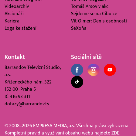
Videoarchiv
Tomáš Arsov v akci
Akcionáři
Sejdeme se na Cibulce
Kariéra
Vít Olmer: Den s osobností
Loga ke stažení
SeXoňa
Kontakt
Sociální sítě
Barrandov Televizní Studio,
a.s.
Kříženeckého nám. 322
152 00 Praha 5
IČ 416 93 311
dotazy@barrandov.tv
© 2008–2026 EMPRESA MEDIA, a.s. Všechna práva vyhrazena.
Kompletní pravidla využívání obsahu webu
najdete ZDE
.