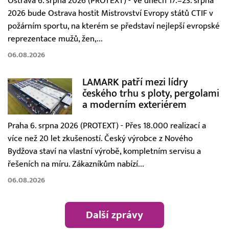
Ostrava 6. srpna 2026 (PROTEXT) - Ve dnech 17.–23. srpna
2026 bude Ostrava hostit Mistrovství Evropy států CTIF v
požárním sportu, na kterém se představí nejlepší evropské
reprezentace mužů, žen,...
06.08.2026
LAMARK patří mezi lídry
českého trhu s ploty, pergolami
a moderním exteriérem
Praha 6. srpna 2026 (PROTEXT) - Přes 18.000 realizací a
více než 20 let zkušeností. Český výrobce z Nového
Bydžova staví na vlastní výrobě, kompletním servisu a
řešeních na míru. Zákazníkům nabízí...
06.08.2026
Další zprávy