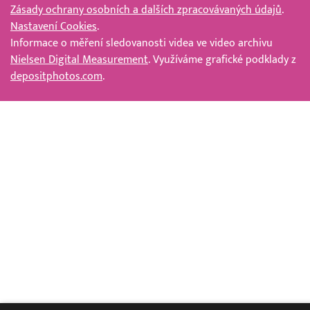
Zásady ochrany osobních a dalších zpracovávaných údajů
.
Nastavení Cookies
.
Informace o měření sledovanosti videa ve video archivu
Nielsen Digital Measurement
. Využíváme grafické podklady z
depositphotos.com
.