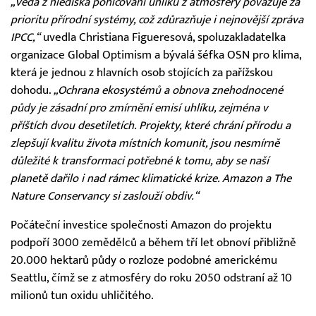
„Věda z hlediska pohlcování uhlíku z atmosféry považuje za
prioritu přírodní systémy, což zdůrazňuje i nejnovější zpráva
IPCC,“
uvedla Christiana Figueresová, spoluzakladatelka
organizace Global Optimism a bývalá šéfka OSN pro klima,
která je jednou z hlavních osob stojících za pařížskou
dohodu.
„Ochrana ekosystémů a obnova znehodnocené
půdy je zásadní pro zmírnění emisí uhlíku, zejména v
příštích dvou desetiletích. Projekty, které chrání přírodu a
zlepšují kvalitu života místních komunit, jsou nesmírně
důležité k transformaci potřebné k tomu, aby se naší
planetě dařilo i nad rámec klimatické krize. Amazon a The
Nature Conservancy si zaslouží obdiv.“
Počáteční investice společnosti Amazon do projektu
podpoří 3000 zemědělců a během tří let obnoví přibližně
20.000 hektarů půdy o rozloze podobné americkému
Seattlu, čímž se z atmosféry do roku 2050 odstraní až 10
milionů tun oxidu uhličitého.