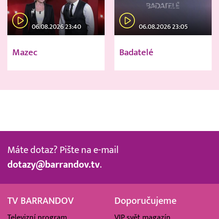
06.08.2026 23:40
06.08.2026 23:05
Mazec
Badatelé
Máte dotaz? Pište na e-mail
dotazy@barrandov.tv
.
TV BARRANDOV
Doporučujeme
Televizní program
VIP svět magazín