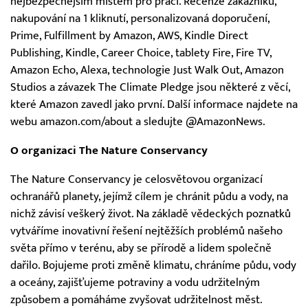
nejbezpečnějším místem pro práci. Recenze zákazníků,
nakupování na 1 kliknutí, personalizovaná doporučení,
Prime, Fulfillment by Amazon, AWS, Kindle Direct
Publishing, Kindle, Career Choice, tablety Fire, Fire TV,
Amazon Echo, Alexa, technologie Just Walk Out, Amazon
Studios a závazek The Climate Pledge jsou některé z věcí,
které Amazon zavedl jako první. Další informace najdete na
webu amazon.com/about a sledujte @AmazonNews.
O organizaci The Nature Conservancy
The Nature Conservancy je celosvětovou organizací
ochranářů planety, jejímž cílem je chránit půdu a vody, na
nichž závisí veškerý život. Na základě vědeckých poznatků
vytváříme inovativní řešení nejtěžších problémů našeho
světa přímo v terénu, aby se přírodě a lidem společně
dařilo. Bojujeme proti změně klimatu, chráníme půdu, vody
a oceány, zajišťujeme potraviny a vodu udržitelným
způsobem a pomáháme zvyšovat udržitelnost měst.