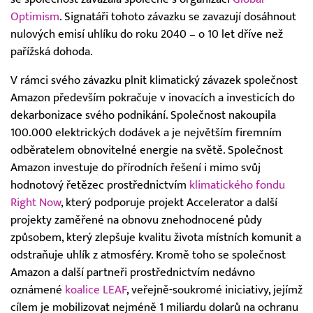
Optimism
. Signatáři tohoto závazku se zavazují dosáhnout
nulových emisí uhlíku do roku 2040 – o 10 let dříve než
pařížská dohoda.
V rámci svého závazku plnit klimatický závazek společnost
Amazon především pokračuje v inovacích a investicích do
dekarbonizace svého podnikání. Společnost nakoupila
100.000 elektrických dodávek a je největším firemním
odběratelem obnovitelné energie na světě. Společnost
Amazon investuje do přírodních řešení i mimo svůj
hodnotový řetězec prostřednictvím
klimatického fondu
Right Now
, který podporuje projekt Accelerator a další
projekty zaměřené na obnovu znehodnocené půdy
způsobem, který zlepšuje kvalitu života místních komunit a
odstraňuje uhlík z atmosféry. Kromě toho se společnost
Amazon a další partneři prostřednictvím nedávno
oznámené
koalice LEAF
, veřejně-soukromé iniciativy, jejímž
cílem je mobilizovat nejméně 1 miliardu dolarů na ochranu