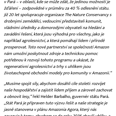
v Pará – v oblasti, kde se může zdát, že jedinou možností je
žďáření – zodpovědné v průměru za 40 % odlesnění státu.
Již 20 let spolupracuje organizace The Nature Conservancy s
drobnými zemědělci, vedoucími představiteli komunit,
vládními úředníky a domorodými obyvateli na hledání a
zavádění řešení, která jsou výhodná pro všechny, jako je
například agrolesnictví, a která pomáhají lidem i přírodě
prosperovat. Toto nové partnerství se společností Amazon
nám umožní poskytnout zdroje a technickou pomoc
potřebnou k rozvoji tohoto programu a ukázat, že
regenerativní agrolesnictví a trhy s uhlíkem jsou
životaschopné obchodní modely pro komunity v Amazonii.“
„Musíme spojit síly, abychom dosáhli cíle století: rozvíjet
naše hospodářství a zajistit lidem příjem a zároveň zachovat
a obnovit lesy,“
řekl Helder Barbalho, guvernér státu Pará.
„Stát Pará je připraven tuto výzvu řešit a naše strategie je
jasně stanovena v plánu Amazonia Agora, který nás