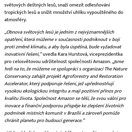
světových deštných lesů, snaží omezit odlesňování
tropických lesů a snížit množství uhlíku vypouštěného do
atmosféry.
„Obnova světových lesů je jedním z nejvýznamnějších
opatření, která můžeme v současnosti podniknout v boji
proti změně klimatu, a aby byla úspěšná, bude vyžadovat
inovativní řešení,“
uvedla Kara Hurstová, viceprezidentka
pro celosvětovou udržitelnost společnosti Amazon.
„Jsme
hrdí na to, že můžeme ve spolupráci s organizací The Nature
Conservancy zahájit projekt Agroforestry and Restoration
Accelerator, který podporuje řešení, jež upřednostňují
vysokou ekologickou integritu a mají pozitivní přínos pro
kvalitu života. Společnost Amazon se těší, že svou vášní pro
inovace a finanční podporou přispěje ke zlepšení životních
podmínek místních komunit v Brazílii a zároveň pomůže
chránit planetu pro budoucí generace.“