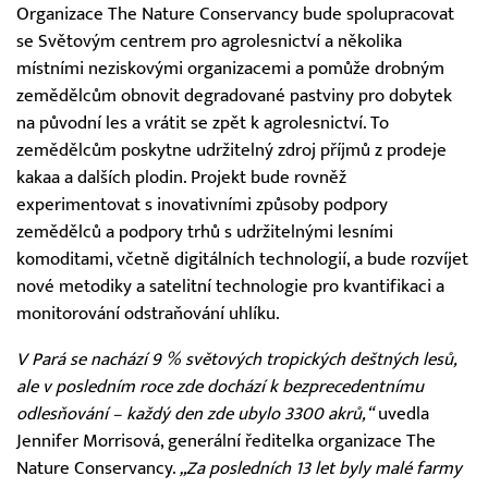
Organizace The Nature Conservancy bude spolupracovat
se Světovým centrem pro agrolesnictví a několika
místními neziskovými organizacemi a pomůže drobným
zemědělcům obnovit degradované pastviny pro dobytek
na původní les a vrátit se zpět k agrolesnictví. To
zemědělcům poskytne udržitelný zdroj příjmů z prodeje
kakaa a dalších plodin. Projekt bude rovněž
experimentovat s inovativními způsoby podpory
zemědělců a podpory trhů s udržitelnými lesními
komoditami, včetně digitálních technologií, a bude rozvíjet
nové metodiky a satelitní technologie pro kvantifikaci a
monitorování odstraňování uhlíku.
V Pará se nachází 9 % světových tropických deštných lesů,
ale v posledním roce zde dochází k bezprecedentnímu
odlesňování – každý den zde ubylo 3300 akrů,“
uvedla
Jennifer Morrisová, generální ředitelka organizace The
Nature Conservancy.
„Za posledních 13 let byly malé farmy