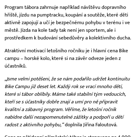
Program tábora zahrnuje například návštěvu dopravního
hřiště, jízdu na pumptracku, koupání a soutěže, které děti
aktivně zapojují a učí je bezpečnému pohybu v terénu i ve
městě. Jízda na kole tady tak není jen sportem, ale i
prostředkem k budování sebedůvěry a kolektivního ducha.
Atraktivní motivací letošního ročníku je i hlavní cena Bike
campu – horské kolo, které si na závěr odveze jeden z
účastníků.
„Jsme velmi potěšeni, že se nám podařilo udržet kontinuitu
Bike Campu již deset let. Každý rok se vrací mnoho dětí,
které si tábor oblíbily. Máme také stabilní tým vedoucích,
kteří se s účastníky dobře znají a umí pro ně připravit
kvalitní a zábavný program. Věříme, že letošní ročník
nabídne další nezapomenutelné zážitky a podpoří u dětí
radost z aktivního pohybu,“
doplnila Jiřina Faloutová.