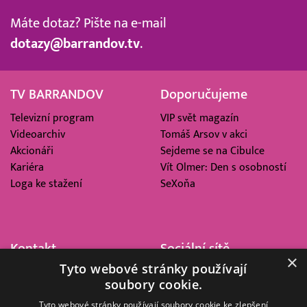
Máte dotaz? Pište na e-mail
dotazy@barrandov.tv
.
TV BARRANDOV
Doporučujeme
Televizní program
VIP svět magazín
Videoarchiv
Tomáš Arsov v akci
Akcionáři
Sejdeme se na Cibulce
Kariéra
Vít Olmer: Den s osobností
Loga ke stažení
SeXoňa
Kontakt
Sociální sítě
×
Tyto webové stránky používají
Barrandov Televizní Studio,
soubory cookie.
a.s.
Kříženeckého nám. 322
Tyto webové stránky používají soubory cookie ke zlepšení