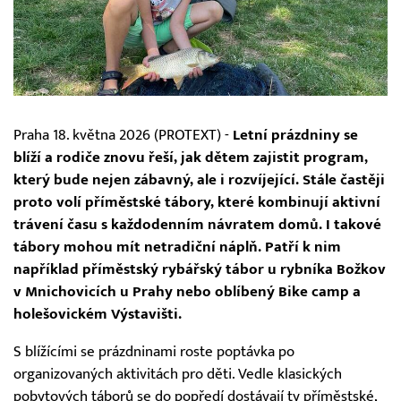
Praha 18. května 2026 (PROTEXT) -
Letní prázdniny se
blíží a rodiče znovu řeší, jak dětem zajistit program,
který bude nejen zábavný, ale i rozvíjející. Stále častěji
proto volí příměstské tábory, které kombinují aktivní
trávení času s každodenním návratem domů. I takové
tábory mohou mít netradiční náplň. Patří k nim
například příměstský rybářský tábor u rybníka Božkov
v Mnichovicích u Prahy nebo oblíbený Bike camp a
holešovickém Výstavišti.
S blížícími se prázdninami roste poptávka po
organizovaných aktivitách pro děti. Vedle klasických
pobytových táborů se do popředí dostávají ty příměstské,