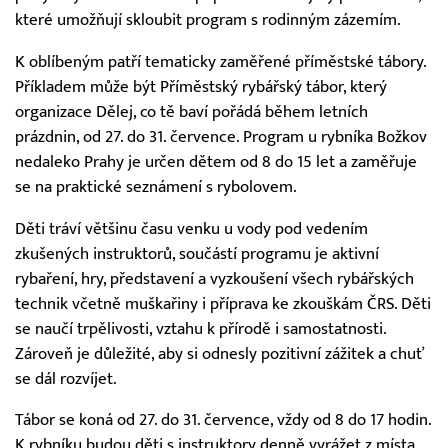
které umožňují skloubit program s rodinným zázemím.
K oblíbeným patří tematicky zaměřené příměstské tábory.
Příkladem může být Příměstský rybářský tábor, který
organizace Dělej, co tě baví pořádá během letních
prázdnin, od 27. do 31. července. Program u rybníka Božkov
nedaleko Prahy je určen dětem od 8 do 15 let a zaměřuje
se na praktické seznámení s rybolovem.
Děti tráví většinu času venku u vody pod vedením
zkušených instruktorů, součástí programu je aktivní
rybaření, hry, představení a vyzkoušení všech rybářských
technik včetně muškařiny i příprava ke zkouškám ČRS. Děti
se naučí trpělivosti, vztahu k přírodě i samostatnosti.
Zároveň je důležité, aby si odnesly pozitivní zážitek a chuť
se dál rozvíjet.
Tábor se koná od 27. do 31. července, vždy od 8 do 17 hodin.
K rybníku budou děti s instruktory denně vyrážet z místa