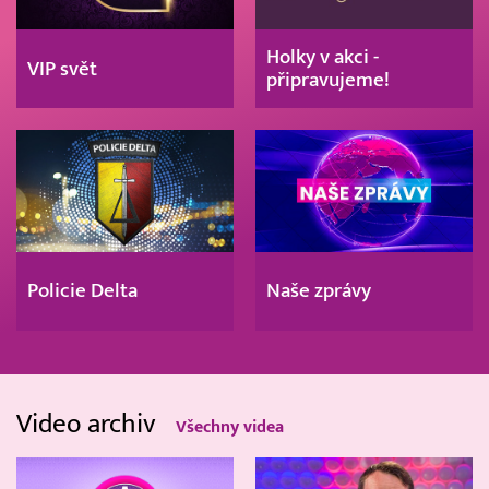
Holky v akci -
VIP svět
připravujeme!
Policie Delta
Naše zprávy
Video archiv
Všechny videa