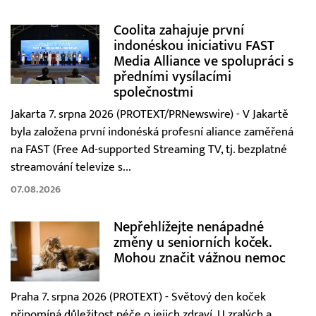
Coolita zahajuje první
indonéskou iniciativu FAST
Media Alliance ve spolupráci s
předními vysílacími
společnostmi
Jakarta 7. srpna 2026 (PROTEXT/PRNewswire) - V Jakartě
byla založena první indonéská profesní aliance zaměřená
na FAST (Free Ad-supported Streaming TV, tj. bezplatné
streamování televize s...
07.08.2026
Nepřehlížejte nenápadné
změny u seniorních koček.
Mohou značit vážnou nemoc
Praha 7. srpna 2026 (PROTEXT) - Světový den koček
připomíná důležitost péče o jejich zdraví. U zralých a