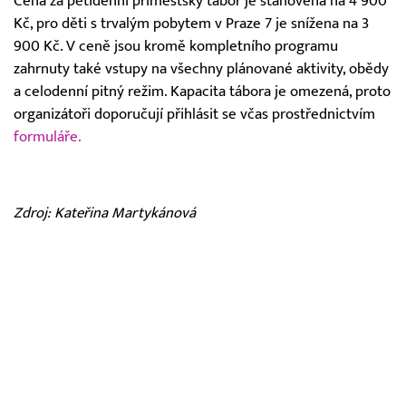
Cena za pětidenní příměstský tábor je stanovena na 4 900
Kč, pro děti s trvalým pobytem v Praze 7 je snížena na 3
900 Kč. V ceně jsou kromě kompletního programu
zahrnuty také vstupy na všechny plánované aktivity, obědy
a celodenní pitný režim. Kapacita tábora je omezená, proto
organizátoři doporučují přihlásit se včas prostřednictvím
formuláře.
Zdroj: Kateřina Martykánová