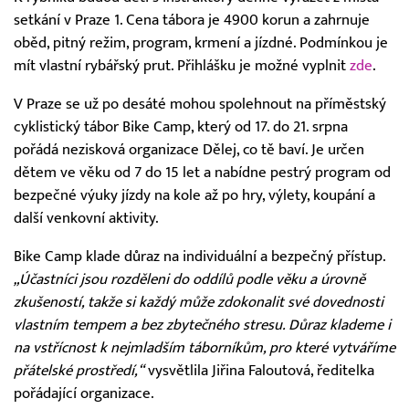
setkání v Praze 1. Cena tábora je 4900 korun a zahrnuje
oběd, pitný režim, program, krmení a jízdné. Podmínkou je
mít vlastní rybářský prut. Přihlášku je možné vyplnit
zde
.
V Praze se už po desáté mohou spolehnout na příměstský
cyklistický tábor Bike Camp, který od 17. do 21. srpna
pořádá nezisková organizace Dělej, co tě baví. Je určen
dětem ve věku od 7 do 15 let a nabídne pestrý program od
bezpečné výuky jízdy na kole až po hry, výlety, koupání a
další venkovní aktivity.
Bike Camp klade důraz na individuální a bezpečný přístup.
„Účastníci jsou rozděleni do oddílů podle věku a úrovně
zkušeností, takže si každý může zdokonalit své dovednosti
vlastním tempem a bez zbytečného stresu. Důraz klademe i
na vstřícnost k nejmladším táborníkům, pro které vytváříme
přátelské prostředí,“
vysvětlila Jiřina Faloutová, ředitelka
pořádající organizace.