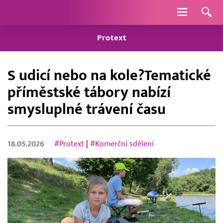
Navigace
Protext
S udicí nebo na kole?Tematické
příměstské tábory nabízí
smysluplné trávení času
18.05.2026
#Protext
|
#Komerční sdělení