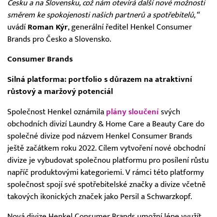
Česku a na Slovensku, což nám otevírá další nové možnosti
směrem ke spokojenosti našich partnerů a spotřebitelů,“
uvádí
Roman Kýr
, generální ředitel Henkel Consumer
Brands pro Česko a Slovensko.
Consumer Brands
Silná platforma: portfolio s důrazem na atraktivní
růstový a maržový potenciál
Společnost Henkel oznámila
plány sloučení
svých
obchodních divizí Laundry & Home Care a Beauty Care do
společné divize pod názvem Henkel Consumer Brands
ještě začátkem roku 2022. Cílem vytvoření nové obchodní
divize je vybudovat společnou platformu pro posílení růstu
napříč produktovými kategoriemi. V rámci této platformy
společnost spojí své spotřebitelské značky a divize včetně
takových ikonických značek jako Persil a Schwarzkopf.
Nová divize Henkel Consumer Brands umožní lépe využít