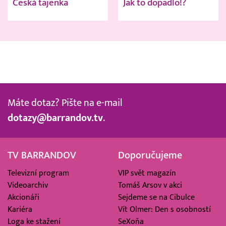
Česká tajenka
Jak to dopadlo!?
Máte dotaz? Pište na e-mail
dotazy@barrandov.tv
.
TV BARRANDOV
Doporučujeme
Televizní program
VIP svět magazín
Videoarchiv
Tomáš Arsov v akci
Akcionáři
Sejdeme se na Cibulce
Kariéra
Vít Olmer: Den s osobností
Loga ke stažení
SeXoňa