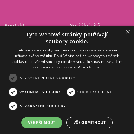
Kontakt
Sociální sítě
×
Tyto webové stránky používají
Barrandov Televizní Studio,
soubory cookie.
a.s.
Kříženeckého nám. 322
Tyto webové stránky používají soubory cookie ke zlepšení
uživatelského zážitku. Používáním našich webových stránek
152 00 Praha 5
souhlasíte se všemi soubory cookie v souladu s našimi zásadami
IČ 416 93 311
používání souborů cookie.
Více informací
dotazy@barrandov.tv
NEZBYTNĚ NUTNÉ SOUBORY
VÝKONOVÉ SOUBORY
SOUBORY CÍLENÍ
© 2008–2026 EMPRESA MEDIA, a.s. Všechna práva vyhrazena.
Kompletní pravidla využívání obsahu webu
najdete ZDE
.
NEZAŘAZENÉ SOUBORY
Zásady ochrany osobních a dalších zpracovávaných údajů
.
Nastavení Cookies
.
Informace o měření sledovanosti videa ve video archivu
VŠE PŘIJMOUT
VŠE ODMÍTNOUT
Nielsen Digital Measurement
. Využíváme grafické podklady z