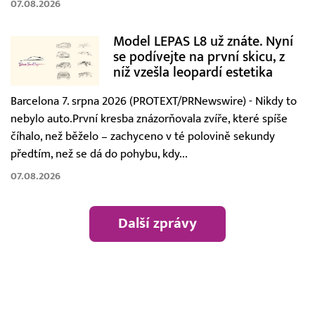
07.08.2026
Model LEPAS L8 už znáte. Nyní
se podívejte na první skicu, z
níž vzešla leopardí estetika
Barcelona 7. srpna 2026 (PROTEXT/PRNewswire) - Nikdy to
nebylo auto.První kresba znázorňovala zvíře, které spíše
číhalo, než běželo – zachyceno v té polovině sekundy
předtím, než se dá do pohybu, kdy...
07.08.2026
Další zprávy