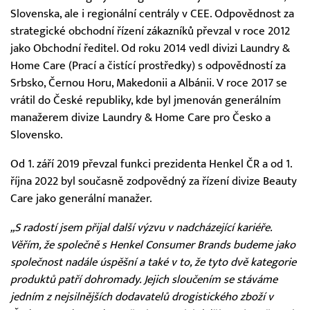
Slovenska, ale i regionální centrály v CEE. Odpovědnost za
strategické obchodní řízení zákazníků převzal v roce 2012
jako Obchodní ředitel. Od roku 2014 vedl divizi Laundry &
Home Care (Prací a čistící prostředky) s odpovědností za
Srbsko, Černou Horu, Makedonii a Albánii. V roce 2017 se
vrátil do České republiky, kde byl jmenován generálním
manažerem divize Laundry & Home Care pro Česko a
Slovensko.
Od 1. září 2019 převzal funkci prezidenta Henkel ČR a od 1.
října 2022 byl současně zodpovědný za řízení divize Beauty
Care jako generální manažer.
„S radostí jsem přijal další výzvu v nadcházející kariéře.
Věřím, že společně s Henkel Consumer Brands budeme jako
společnost nadále úspěšní a také v to, že tyto dvě kategorie
produktů patří dohromady. Jejich sloučením se stáváme
jedním z nejsilnějších dodavatelů drogistického zboží v