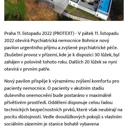
Praha 11. listopadu 2022 (PROTEXT) - V pátek 11. listopadu
2022 otevírá Psychiatrická nemocnice Bohnice nový
pavilon urgentního příjmu a zvýšené psychiatrické péče.
Zkušební provoz v přízemí, kde je k dispozici 30 lůžek, byl
zahájen v polovině tohoto roku. Dalších 20 lůžek se nyní
otevírá v prvním patře.
Nový pavilon přispěje k výraznému zvýšení komfortu pro
pacienty nemocnice. O pacienty v akutním stadiu
duševního onemocnění bude postaráno v maximálně
přívětivém prostředí. Oddělení disponuje celou řadou
technických bezpečnostních prvků, které však neubírají na
pocitu důstojnosti. Vedle dvoulůžkových pokojů s vlastním
sociálním zázemím je stanice bohatě vybavena