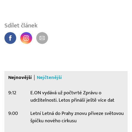
Sdílet článek
Nejnovější
Nejčtenější
9:12
E.ON vydává už počtvrté Zprávu o
udržitelnosti. Letos přináší ještě více dat
9:00
Letní Letná do Prahy znovu přiveze světovou
špičku nového cirkusu