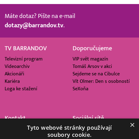
Máte dotaz? Pište na e-mail
dotazy@barrandov.tv
.
TV BARRANDOV
Doporučujeme
Televizní program
VIP svět magazín
Videoarchiv
Tomáš Arsov v akci
Akcionáři
Sejdeme se na Cibulce
Kariéra
Vít Olmer: Den s osobností
Loga ke stažení
SeXoňa
Kontakt
Sociální sítě
×
Tyto webové stránky používají
Barrandov Televizní Studio,
soubory cookie.
a.s.