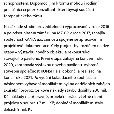
schopnostem. Dopomoci jim k tomu mohou i rodinní
příslušníci či peer konzultanti, kteří bývají součástí
terapeutického týmu.
Na základě studie proveditelnosti vypracované v roce 2016
a po odsouhlasení záměru na MZ ČR v roce 2017, zahájila
společnost KANIA a.s. činnosti spojené se zpracováním
projektové dokumentace. Celý projekt byl rozdělen na dvě
etapy – výstavbu nového objektu a rekonstrukci
stávajícího pavilonu. První etapa, zahájená koncem roku
2020, zahrnovala výstavbu nového pavilonu. Vybraná
stavební společnost KONSIT a.s. dokončila realizaci na
konci roku 2021. Po vydání kolaudačního souhlasu a
následném vybavení mobiliářem byl na odděleních zahájen
zkušební provoz. Celkové náklady stavby dosáhly 200 mil.
Kč; náklady na přípravné, projekční práce včetně řízení
projektu v souhrnu 7 mil. Kč; doplnění mobiliářem stálo
dalších 9 mil. Kč.