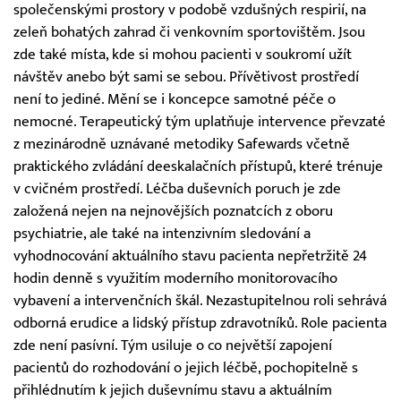
společenskými prostory v podobě vzdušných respirií, na
zeleň bohatých zahrad či venkovním sportovištěm. Jsou
zde také místa, kde si mohou pacienti v soukromí užít
návštěv anebo být sami se sebou. Přívětivost prostředí
není to jediné. Mění se i koncepce samotné péče o
nemocné. Terapeutický tým uplatňuje intervence převzaté
z mezinárodně uznávané metodiky Safewards včetně
praktického zvládání deeskalačních přístupů, které trénuje
v cvičném prostředí. Léčba duševních poruch je zde
založená nejen na nejnovějších poznatcích z oboru
psychiatrie, ale také na intenzivním sledování a
vyhodnocování aktuálního stavu pacienta nepřetržitě 24
hodin denně s využitím moderního monitorovacího
vybavení a intervenčních škál. Nezastupitelnou roli sehrává
odborná erudice a lidský přístup zdravotníků. Role pacienta
zde není pasívní. Tým usiluje o co největší zapojení
pacientů do rozhodování o jejich léčbě, pochopitelně s
přihlédnutím k jejich duševnímu stavu a aktuálním