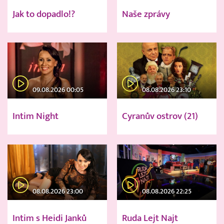
Jak to dopadlo!?
Naše zprávy
09.08.2026 00:05
08.08.2026 23:10
Intim Night
Cyranův ostrov (21)
08.08.2026 23:00
08.08.2026 22:25
Intim s Heidi Janků
Ruda Lejt Najt