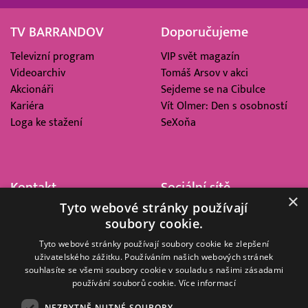
TV BARRANDOV
Doporučujeme
Televizní program
VIP svět magazín
Videoarchiv
Tomáš Arsov v akci
Akcionáři
Sejdeme se na Cibulce
Kariéra
Vít Olmer: Den s osobností
Loga ke stažení
SeXoňa
Kontakt
Sociální sítě
×
Tyto webové stránky používají
Barrandov Televizní Studio,
soubory cookie.
a.s.
Kříženeckého nám. 322
Tyto webové stránky používají soubory cookie ke zlepšení
uživatelského zážitku. Používáním našich webových stránek
152 00 Praha 5
souhlasíte se všemi soubory cookie v souladu s našimi zásadami
IČ 416 93 311
používání souborů cookie.
Více informací
dotazy@barrandov.tv
NEZBYTNĚ NUTNÉ SOUBORY