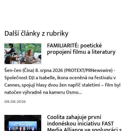
Další články z rubriky
FAMILIARITÉ: poetické
propojení filmu a literatury
Šen-čen (Čína) 8. srpna 2026 (PROTEXT/PRNewswire) -
Společnost DJI a Isabelle, ikona oceněná na festivalu v
Cannes, spojují hlasy dvou žen napříč staletími – film byl
natočen výhradně na kameru Osmo...
08.08.2026
Coolita zahajuje první
indonéskou iniciativu FAST
Media Alliance ve spolupráci s