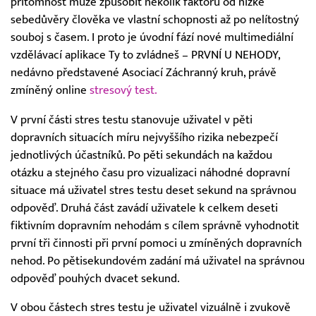
přítomnost může způsobit několik faktorů od nízké
sebedůvěry člověka ve vlastní schopnosti až po nelítostný
souboj s časem. I proto je úvodní fází nové multimediální
vzdělávací aplikace Ty to zvládneš – PRVNÍ U NEHODY,
nedávno představené Asociací Záchranný kruh, právě
zmíněný online
stresový test.
V první části stres testu stanovuje uživatel v pěti
dopravních situacích míru nejvyššího rizika nebezpečí
jednotlivých účastníků. Po pěti sekundách na každou
otázku a stejného času pro vizualizaci náhodné dopravní
situace má uživatel stres testu deset sekund na správnou
odpověď. Druhá část zavádí uživatele k celkem deseti
fiktivním dopravním nehodám s cílem správně vyhodnotit
první tři činnosti při první pomoci u zmíněných dopravních
nehod. Po pětisekundovém zadání má uživatel na správnou
odpověď pouhých dvacet sekund.
V obou částech stres testu je uživatel vizuálně i zvukově