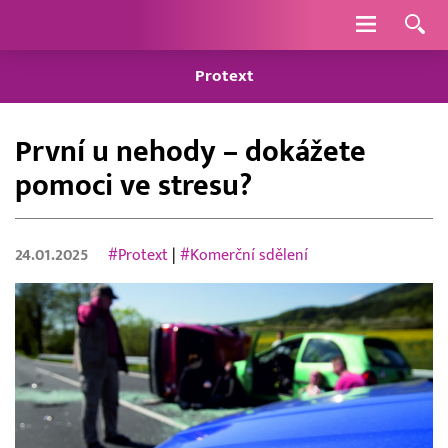
Navigace
Protext
První u nehody – dokážete
pomoci ve stresu?
24.01.2025
#Protext
|
#Komerční sdělení