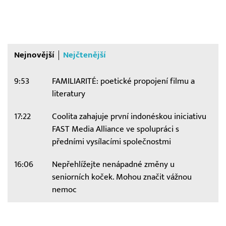
Nejnovější
Nejčtenější
9:53
FAMILIARITÉ: poetické propojení filmu a
literatury
17:22
Coolita zahajuje první indonéskou iniciativu
FAST Media Alliance ve spolupráci s
předními vysílacími společnostmi
16:06
Nepřehlížejte nenápadné změny u
seniorních koček. Mohou značit vážnou
nemoc