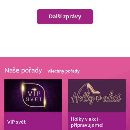
Další zprávy
Naše pořady
Všechny pořady
Holky v akci -
VIP svět
připravujeme!