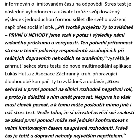
informován o limitovaném času na odpovědi. Stres test je
následně vyhodnocen a uživatel může svůj dosažený
výsledek jednoduchou formou sdílet dle svého uvážení,
např. přes sociální sítě.
„Při tvorbě projektu Ty to zvládneš
– PRVNÍ U NEHODY jsme vzali v potaz i výsledky námi
zadaného průzkumu u veřejnosti. Ten potvrdil přítomnost
stresu u téměř poloviny respondentů zasahujících při
reálných dopravních nehodách se zraněním,“
vysvětluje
zahrnutí sekce stres testu do nové multimediální aplikace
Lukáš Hutta z Asociace Záchranný kruh, připravující
dlouhodobě kampaň Ty to zvládneš a dodává:
„Stres
sehrává u první pomoci na silnici rozhodně negativní roli,
a proto je důležité s ním umět pracovat. Nejprve ho však
musí člověk poznat, a k tomu může posloužit mimo jiné i
náš stres test. Vedle toho, že si uživatel osvěží své znalosti
ze zásad první pomoci může své jednání konfrontovat s
velmi limitovaným časem na správná rozhodnutí. Právě
čas je totiž u dopravní nehody největším nepřítelem.“