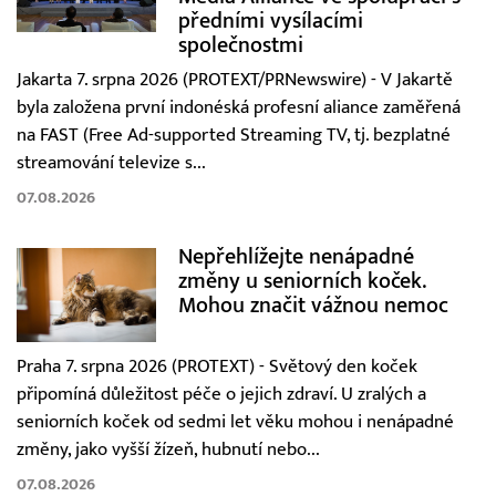
předními vysílacími
společnostmi
Jakarta 7. srpna 2026 (PROTEXT/PRNewswire) - V Jakartě
byla založena první indonéská profesní aliance zaměřená
na FAST (Free Ad-supported Streaming TV, tj. bezplatné
streamování televize s...
07.08.2026
Nepřehlížejte nenápadné
změny u seniorních koček.
Mohou značit vážnou nemoc
Praha 7. srpna 2026 (PROTEXT) - Světový den koček
připomíná důležitost péče o jejich zdraví. U zralých a
seniorních koček od sedmi let věku mohou i nenápadné
změny, jako vyšší žízeň, hubnutí nebo...
07.08.2026