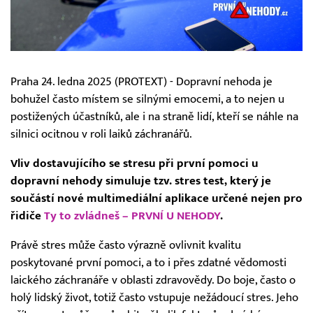
Praha 24. ledna 2025 (PROTEXT) - Dopravní nehoda je
bohužel často místem se silnými emocemi, a to nejen u
postižených účastníků, ale i na straně lidí, kteří se náhle na
silnici ocitnou v roli laiků záchranářů.
Vliv dostavujícího se stresu při první pomoci u
dopravní nehody simuluje tzv. stres test, který je
součástí nové multimediální aplikace určené nejen pro
řidiče
Ty to zvládneš – PRVNÍ U NEHODY
.
Právě stres může často výrazně ovlivnit kvalitu
poskytované první pomoci, a to i přes zdatné vědomosti
laického záchranáře v oblasti zdravovědy. Do boje, často o
holý lidský život, totiž často vstupuje nežádoucí stres. Jeho