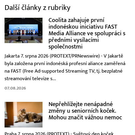
Další články z rubriky
Coolita zahajuje první
indonéskou iniciativu FAST
Media Alliance ve spolupráci s
předními vysílacími
společnostmi
Jakarta 7. srpna 2026 (PROTEXT/PRNewswire) - V Jakartě
byla založena první indonéská profesní aliance zaměřená
na FAST (Free Ad-supported Streaming TV, tj. bezplatné
streamování televize s...
07.08.2026
Nepřehlížejte nenápadné
změny u seniorních koček.
Mohou značit vážnou nemoc
Praha 7. srpna 2026 (PROTEXT) - Světový den koček