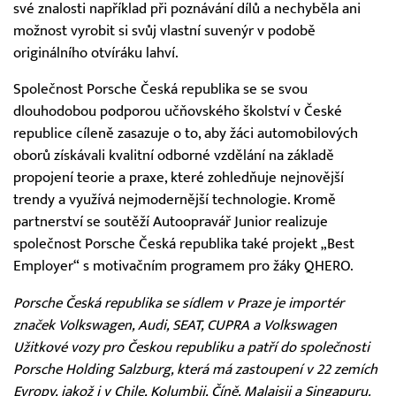
své znalosti například při poznávání dílů a nechyběla ani
možnost vyrobit si svůj vlastní suvenýr v podobě
originálního otvíráku lahví.
Společnost Porsche Česká republika se se svou
dlouhodobou podporou učňovského školství v České
republice cíleně zasazuje o to, aby žáci automobilových
oborů získávali kvalitní odborné vzdělání na základě
propojení teorie a praxe, které zohledňuje nejnovější
trendy a využívá nejmodernější technologie. Kromě
partnerství se soutěží Autoopravář Junior realizuje
společnost Porsche Česká republika také projekt „Best
Employer“ s motivačním programem pro žáky QHERO.
Porsche Česká republika se sídlem v Praze je importér
značek Volkswagen, Audi, SEAT, CUPRA a Volkswagen
Užitkové vozy pro Českou republiku a patří do společnosti
Porsche Holding Salzburg, která má zastoupení v 22 zemích
Evropy, jakož i v Chile, Kolumbii, Číně, Malajsii a Singapuru.