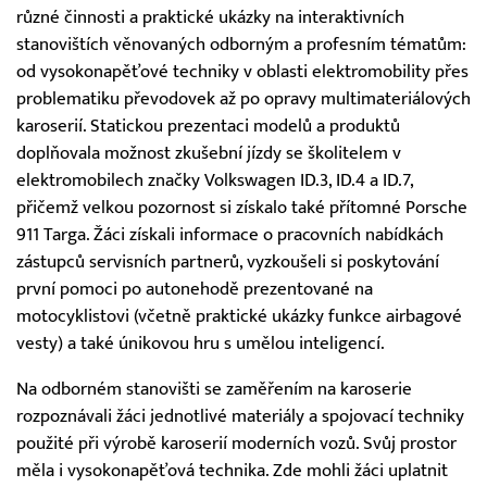
různé činnosti a praktické ukázky na interaktivních
stanovištích věnovaných odborným a profesním tématům:
od vysokonapěťové techniky v oblasti elektromobility přes
problematiku převodovek až po opravy multimateriálových
karoserií. Statickou prezentaci modelů a produktů
doplňovala možnost zkušební jízdy se školitelem v
elektromobilech značky Volkswagen ID.3, ID.4 a ID.7,
přičemž velkou pozornost si získalo také přítomné Porsche
911 Targa. Žáci získali informace o pracovních nabídkách
zástupců servisních partnerů, vyzkoušeli si poskytování
první pomoci po autonehodě prezentované na
motocyklistovi (včetně praktické ukázky funkce airbagové
vesty) a také únikovou hru s umělou inteligencí.
Na odborném stanovišti se zaměřením na karoserie
rozpoznávali žáci jednotlivé materiály a spojovací techniky
použité při výrobě karoserií moderních vozů. Svůj prostor
měla i vysokonapěťová technika. Zde mohli žáci uplatnit