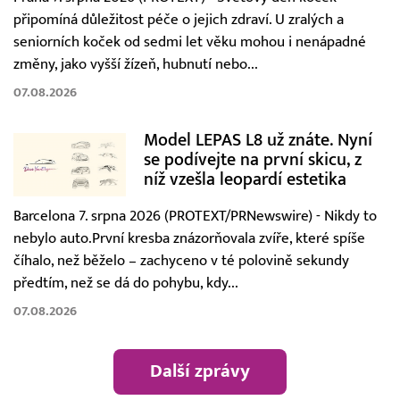
připomíná důležitost péče o jejich zdraví. U zralých a
seniorních koček od sedmi let věku mohou i nenápadné
změny, jako vyšší žízeň, hubnutí nebo...
07.08.2026
Model LEPAS L8 už znáte. Nyní
se podívejte na první skicu, z
níž vzešla leopardí estetika
Barcelona 7. srpna 2026 (PROTEXT/PRNewswire) - Nikdy to
nebylo auto.První kresba znázorňovala zvíře, které spíše
číhalo, než běželo – zachyceno v té polovině sekundy
předtím, než se dá do pohybu, kdy...
07.08.2026
Další zprávy