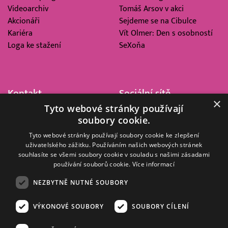
Videoarchiv
Tomáš Arsov v akci
Akcionáři
Sejdeme se na Cibulce
Kariéra
Vít Olmer: Den s osobností
Loga ke stažení
SeXoňa
Kontakt
Sociální sítě
×
Tyto webové stránky používají
Barrandov Televizní Studio,
soubory cookie.
a.s.
Kříženeckého nám. 322
Tyto webové stránky používají soubory cookie ke zlepšení
uživatelského zážitku. Používáním našich webových stránek
152 00 Praha 5
souhlasíte se všemi soubory cookie v souladu s našimi zásadami
IČ 416 93 311
používání souborů cookie.
Více informací
dotazy@barrandov.tv
NEZBYTNĚ NUTNÉ SOUBORY
VÝKONOVÉ SOUBORY
SOUBORY CÍLENÍ
© 2008–2026 EMPRESA MEDIA, a.s. Všechna práva vyhrazena.
Kompletní pravidla využívání obsahu webu
najdete ZDE
.