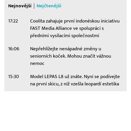
Nejnovější
Nejčtenější
17:22
Coolita zahajuje první indonéskou iniciativu
FAST Media Alliance ve spolupráci s
předními vysílacími společnostmi
16:06
Nepřehlížejte nenápadné změny u
seniorních koček. Mohou značit vážnou
nemoc
15:30
Model LEPAS L8 už znáte. Nyní se podívejte
na první skicu, z níž vzešla leopardí estetika