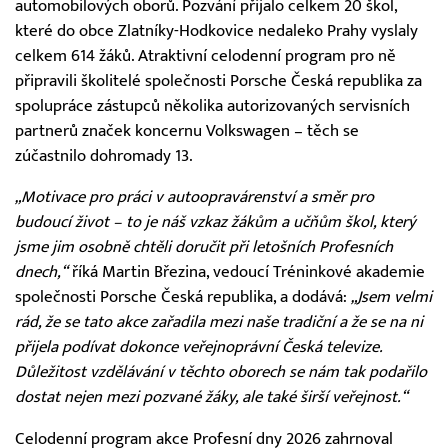
automobilových oborů. Pozvání přijalo celkem 20 škol,
které do obce Zlatníky-Hodkovice nedaleko Prahy vyslaly
celkem 614 žáků. Atraktivní celodenní program pro ně
připravili školitelé společnosti Porsche Česká republika za
spolupráce zástupců několika autorizovaných servisních
partnerů značek koncernu Volkswagen – těch se
zúčastnilo dohromady 13.
„Motivace pro práci v autoopravárenství a směr pro
budoucí život – to je náš vzkaz žákům a učňům škol, který
jsme jim osobně chtěli doručit při letošních Profesních
dnech,“
říká Martin Březina, vedoucí Tréninkové akademie
společnosti Porsche Česká republika, a dodává:
„Jsem velmi
rád, že se tato akce zařadila mezi naše tradiční a že se na ni
přijela podívat dokonce veřejnoprávní Česká televize.
Důležitost vzdělávání v těchto oborech se nám tak podařilo
dostat nejen mezi pozvané žáky, ale také širší veřejnost.“
Celodenní program akce Profesní dny 2026 zahrnoval