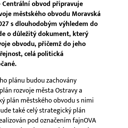
-
Centrální obvod připravuje
ozvoje městského obvodu Moravská
 2027 s dlouhodobým výhledem do
e o důležitý dokument, který
zvoje obvodu, přičemž do jeho
jnost, celá politická
bčané.
kého plánu budou zachovány
ý plán rozvoje města Ostravy a
cký plán městského obvodu s nimi
bude také celý strategický plán
realizován pod označením fajnOVA