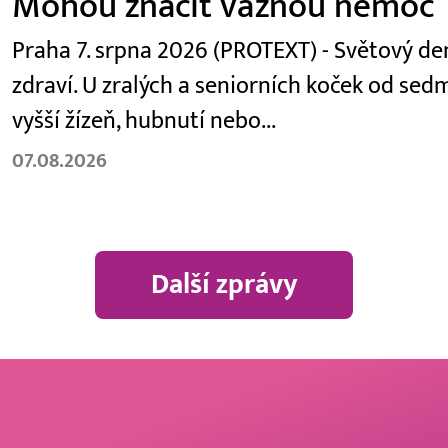
Mohou značit vážnou nemoc
Praha 7. srpna 2026 (PROTEXT) - Světový den
zdraví. U zralých a seniorních koček od se
vyšší žízeň, hubnutí nebo...
07.08.2026
Další zprávy