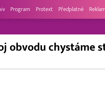
hiv
Program
Protext
Předplatné
Rekla
oj obvodu chystáme s