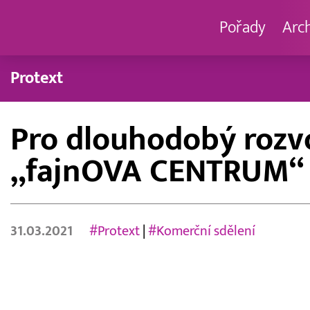
Pořady
Arc
Protext
Pro dlouhodobý rozv
„fajnOVA CENTRUM“
31.03.2021
#Protext
|
#Komerční sdělení