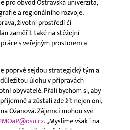
 pro obvod Ostravská univerzita,
grafie a regionálního rozvoje.
rava, životní prostředí či
lán zaměřit také na stěžejní
práce s veřejným prostorem a
 se poprvé sejdou strategický tým a
 důležitou úlohu v přípravách
tní obyvatelé. Přáli bychom si, aby
příjemně a zůstali zde žít nejen oni,
Zuzana Ožanová. Zájemci mohou své
PMOaP@osu.cz
. „Myslíme však i na