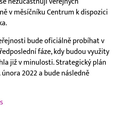
i se nezúčastňují veřejných
ně v měsíčníku Centrum k dispozici
ka.
řejnosti bude oficiálně probíhat v
ředposlední fáze, kdy budou využity
la již v minulosti. Strategický plán
. února 2022 a bude následně
s