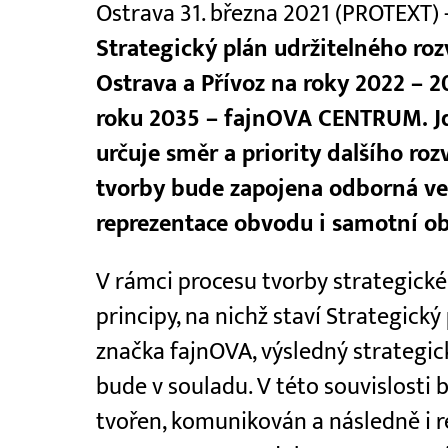
Ostrava 31. března 2021 (PROTEXT) 
Strategický plán udržitelného r
Ostrava a Přívoz na roky 2022 –
roku 2035 – fajnOVA CENTRUM. Jd
určuje směr a priority dalšího ro
tvorby bude zapojena odborná veře
reprezentace obvodu i samotní o
V rámci procesu tvorby strategic
principy, na nichž staví Strategick
značka fajnOVA, výsledný strategi
bude v souladu. V této souvislosti 
tvořen, komunikován a následně i 