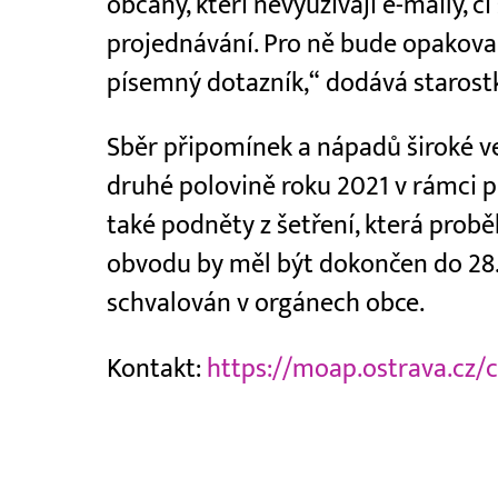
občany, kteří nevyužívají e-maily, č
projednávání. Pro ně bude opakova
písemný dotazník,“ dodává starost
Sběr připomínek a nápadů široké ve
druhé polovině roku 2021 v rámci p
také podněty z šetření, která proběh
obvodu by měl být dokončen do 28
schvalován v orgánech obce.
Kontakt:
https://moap.ostrava.cz/c