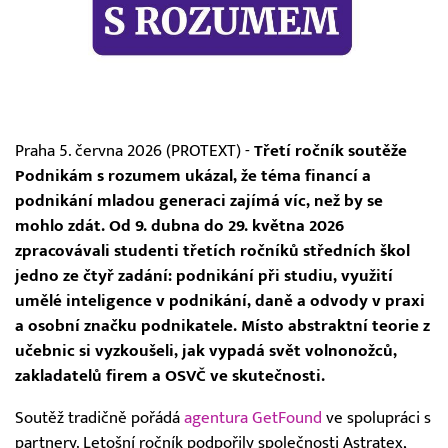
Praha 5. června 2026 (PROTEXT) -
Třetí ročník soutěže
Podnikám s rozumem ukázal, že téma financí a
podnikání mladou generaci zajímá víc, než by se
mohlo zdát. Od 9. dubna do 29. května 2026
zpracovávali studenti třetích ročníků středních škol
jedno ze čtyř zadání: podnikání při studiu, využití
umělé inteligence v podnikání, daně a odvody v praxi
a osobní značku podnikatele. Místo abstraktní teorie z
učebnic si vyzkoušeli, jak vypadá svět volnonožců,
zakladatelů firem a OSVČ ve skutečnosti.
Soutěž tradičně pořádá
agentura GetFound
ve spolupráci s
partnery. Letošní ročník podpořily společnosti Astratex,