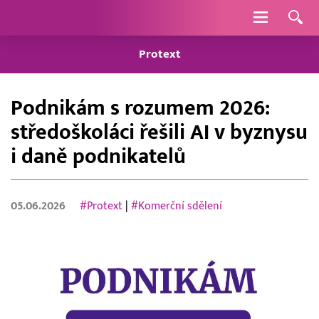
Navigace
Protext
Podnikám s rozumem 2026:
středoškoláci řešili AI v byznysu
i daně podnikatelů
05.06.2026
#Protext
|
#Komerční sdělení