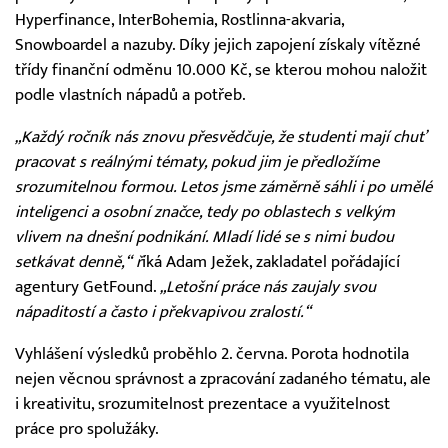
Hyperfinance, InterBohemia, Rostlinna-akvaria,
Snowboardel a nazuby. Díky jejich zapojení získaly vítězné
třídy finanční odměnu 10.000 Kč, se kterou mohou naložit
podle vlastních nápadů a potřeb.
„Každý ročník nás znovu přesvědčuje, že studenti mají chuť
pracovat s reálnými tématy, pokud jim je předložíme
srozumitelnou formou. Letos jsme záměrně sáhli i po umělé
inteligenci a osobní značce, tedy po oblastech s velkým
vlivem na dnešní podnikání. Mladí lidé se s nimi budou
setkávat denně,“ ř
íká Adam Ježek, zakladatel pořádající
agentury GetFound.
„Letošní práce nás zaujaly svou
nápaditostí a často i překvapivou zralostí.“
Vyhlášení výsledků proběhlo 2. června. Porota hodnotila
nejen věcnou správnost a zpracování zadaného tématu, ale
i kreativitu, srozumitelnost prezentace a využitelnost
práce pro spolužáky.