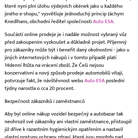
které nyní plní úlohu výdejních okének jako u každého
jiného e-shopu," vysvětluje jednoduchý princip Jáchym
Knedlhans, obchodní ředitel společnosti
Auto ESA
.
Součástí online prodeje je i nadále možnost vybraný vůz
před zakoupením vyzkoušet a důkladně projet. Příjemný
pro zákazníky může být i benefit daný okolnostmi - jako u
jiných internetových nákupů i v tomto případě platí
14denní lhůta na vrácení zboží. Že Češi nejsou
konzervativní a nový způsob prodeje automobilů vítají,
potvrzuje fakt, že návštěvnost webu
Auto ESA
poslední
týdny narostla o cca 20 procent.
Bezpečnost zákazníků i zaměstnanců
Aby byl online nákup vozidel bezpečný a autobazar tak
neohrozil své zákazníky ani vlastní zaměstnance, přistoupil
již dříve k razantním hygienickým opatřením a nastavil
vlastní postupy ochrany zdraví, které jsou mnohdy nad