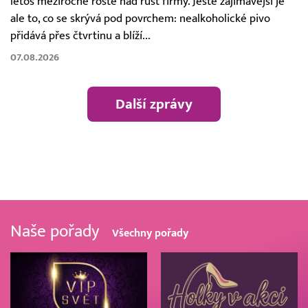
letos meziročně roste nad růst firmy. Ještě zajímavější je
ale to, co se skrývá pod povrchem: nealkoholické pivo
přidává přes čtvrtinu a blíží...
07.08.2026
Další zprávy
Naše pořady
Všechny pořady