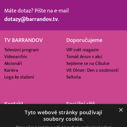
Máte dotaz? Pište na e-mail
dotazy@barrandov.tv
.
TV BARRANDOV
Doporučujeme
Televizní program
VIP svět magazín
Videoarchiv
Tomáš Arsov v akci
Akcionáři
Sejdeme se na Cibulce
Kariéra
Vít Olmer: Den s osobností
Loga ke stažení
SeXoňa
Kontakt
Sociální sítě
×
Tyto webové stránky používají
Barrandov Televizní Studio,
soubory cookie.
a.s.