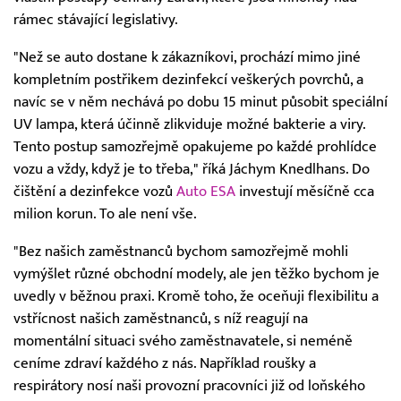
rámec stávající legislativy.
"Než se auto dostane k zákazníkovi, prochází mimo jiné
kompletním postřikem dezinfekcí veškerých povrchů, a
navíc se v něm nechává po dobu 15 minut působit speciální
UV lampa, která účinně zlikviduje možné bakterie a viry.
Tento postup samozřejmě opakujeme po každé prohlídce
vozu a vždy, když je to třeba," říká Jáchym Knedlhans. Do
čištění a dezinfekce vozů
Auto ESA
investují měsíčně cca
milion korun. To ale není vše.
"Bez našich zaměstnanců bychom samozřejmě mohli
vymýšlet různé obchodní modely, ale jen těžko bychom je
uvedly v běžnou praxi. Kromě toho, že oceňuji flexibilitu a
vstřícnost našich zaměstnanců, s níž reagují na
momentální situaci svého zaměstnavatele, si neméně
ceníme zdraví každého z nás. Například roušky a
respirátory nosí naši provozní pracovníci již od loňského