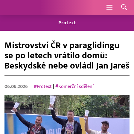
Navigace
Protext
Mistrovství ČR v paraglidingu
se po letech vrátilo domů:
Beskydské nebe ovládl Jan Jareš
06.06.2026
#Protext
|
#Komerční sdělení