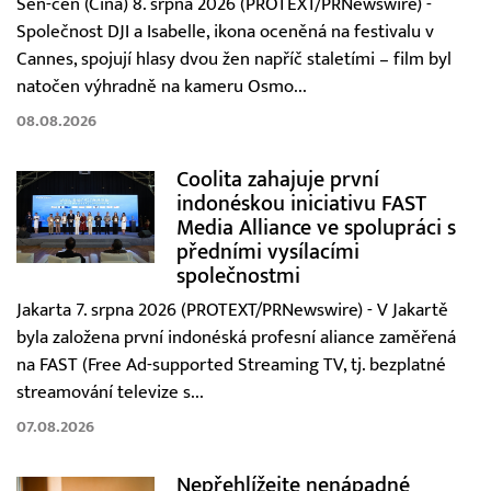
Šen-čen (Čína) 8. srpna 2026 (PROTEXT/PRNewswire) -
Společnost DJI a Isabelle, ikona oceněná na festivalu v
Cannes, spojují hlasy dvou žen napříč staletími – film byl
natočen výhradně na kameru Osmo...
08.08.2026
Coolita zahajuje první
indonéskou iniciativu FAST
Media Alliance ve spolupráci s
předními vysílacími
společnostmi
Jakarta 7. srpna 2026 (PROTEXT/PRNewswire) - V Jakartě
byla založena první indonéská profesní aliance zaměřená
na FAST (Free Ad-supported Streaming TV, tj. bezplatné
streamování televize s...
07.08.2026
Nepřehlížejte nenápadné