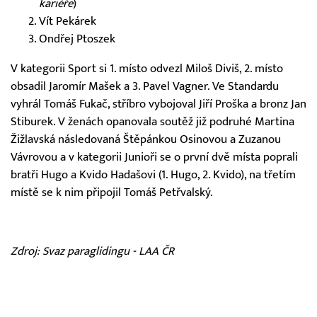
kariéře
)
Vít Pekárek
Ondřej Ptoszek
V kategorii Sport si 1. místo odvezl Miloš Diviš, 2. místo
obsadil Jaromír Mašek a 3. Pavel Vagner. Ve Standardu
vyhrál Tomáš Fukač, stříbro vybojoval Jiří Proška a bronz Jan
Stiburek. V ženách opanovala soutěž již podruhé Martina
Žižlavská následovaná Štěpánkou Osinovou a Zuzanou
Vávrovou a v kategorii Junioři se o první dvě místa poprali
bratři Hugo a Kvido Hadašovi (1. Hugo, 2. Kvido), na třetím
místě se k nim připojil Tomáš Petřvalský.
Zdroj: Svaz paraglidingu - LAA ČR