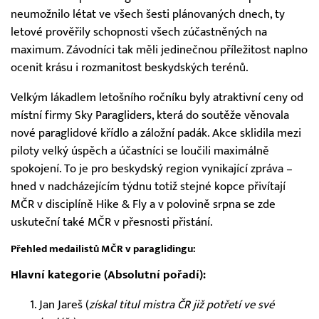
neumožnilo létat ve všech šesti plánovaných dnech, ty
letové prověřily schopnosti všech zúčastněných na
maximum. Závodníci tak měli jedinečnou příležitost naplno
ocenit krásu i rozmanitost beskydských terénů.
Velkým lákadlem letošního ročníku byly atraktivní ceny od
místní firmy Sky Paragliders, která do soutěže věnovala
nové paraglidové křídlo a záložní padák. Akce sklidila mezi
piloty velký úspěch a účastníci se loučili maximálně
spokojení. To je pro beskydský region vynikající zpráva –
hned v nadcházejícím týdnu totiž stejné kopce přivítají
MČR v disciplíně Hike & Fly a v polovině srpna se zde
uskuteční také MČR v přesnosti přistání.
Přehled medailistů MČR v paraglidingu:
Hlavní kategorie (Absolutní pořadí):
Jan Jareš (
získal titul mistra ČR již potřetí ve své