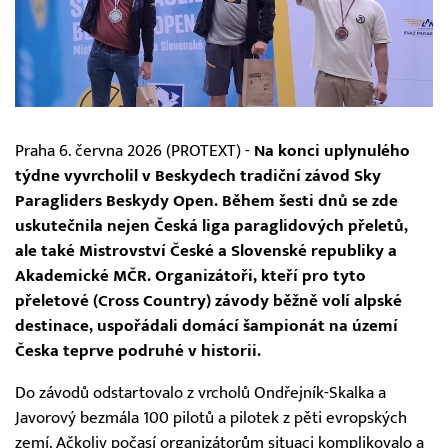
Praha 6. června 2026 (PROTEXT) -
Na konci uplynulého
týdne vyvrcholil v Beskydech tradiční závod Sky
Paragliders Beskydy Open. Během šesti dnů se zde
uskutečnila nejen Česká liga paraglidových přeletů,
ale také Mistrovství České a Slovenské republiky a
Akademické MČR. Organizátoři, kteří pro tyto
přeletové (Cross Country) závody běžně volí alpské
destinace, uspořádali domácí šampionát na území
Česka teprve podruhé v historii.
Do závodů odstartovalo z vrcholů Ondřejník-Skalka a
Javorový bezmála 100 pilotů a pilotek z pěti evropských
zemí. Ačkoliv počasí organizátorům situaci komplikovalo a