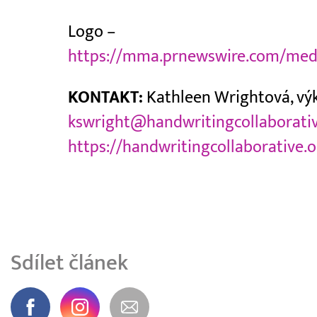
Logo –
https://mma.prnewswire.com/med
KONTAKT:
Kathleen Wrightová, výko
kswright@handwritingcollaborativ
https://handwritingcollaborative.o
Sdílet článek