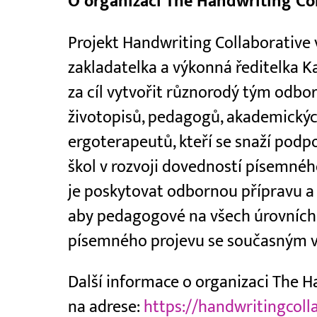
O organizaci The Handwriting Col
Projekt Handwriting Collaborative 
zakladatelka a výkonná ředitelka 
za cíl vytvořit různorodý tým odbo
životopisů, pedagogů, akademickýc
ergoterapeutů, kteří se snaží podpor
škol v rozvoji dovedností písemnéh
je poskytovat odbornou přípravu a
aby pedagogové na všech úrovních m
písemného projevu se současným
Další informace o organizaci The H
na adrese:
https://handwritingcoll