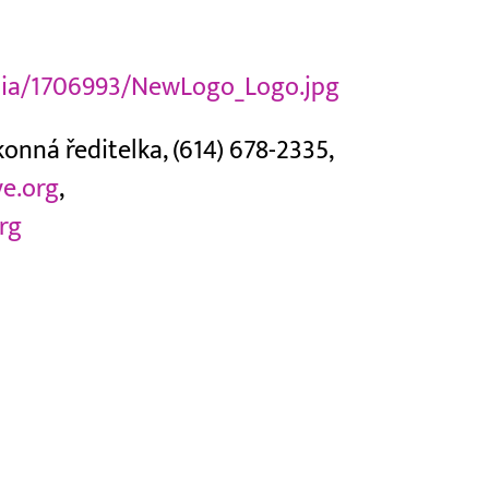
ia/1706993/NewLogo_Logo.jpg
nná ředitelka, (614) 678-2335,
e.org
,
rg