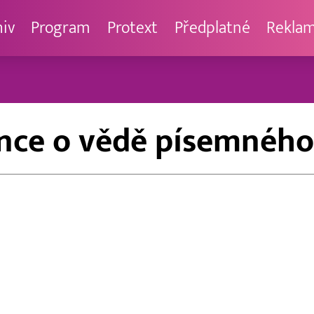
hiv
Program
Protext
Předplatné
Rekla
nce o vědě písemného