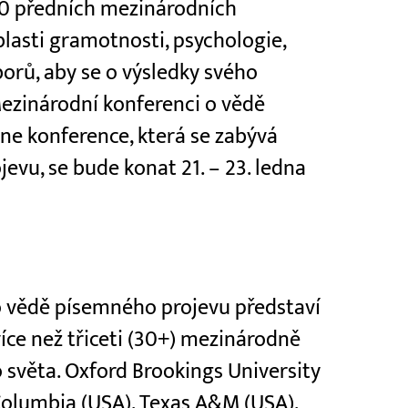
30 předních mezinárodních
lasti gramotnosti, psychologie,
borů, aby se o výsledky svého
 Mezinárodní konferenci o vědě
ne konference, která se zabývá
vu, se bude konat 21. – 23. ledna
o vědě písemného projevu představí
íce než třiceti (30+) mezinárodně
 světa. Oxford Brookings University
 Columbia (USA), Texas A&M (USA),