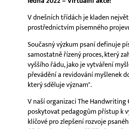
ledna 2022 – Virtuální akce!
V dnešních třídách je kladen nejvě
prostřednictvím písemného projev
Současný výzkum psaní definuje pí
samostatně řízený proces, který za
vyššího řádu, jako je vytváření myš
převádění a revidování myšlenek 
který sděluje význam".
V naší organizaci The Handwriting 
poskytovat pedagogům přístup k v
klíčové pro zlepšení rozvoje psanéh