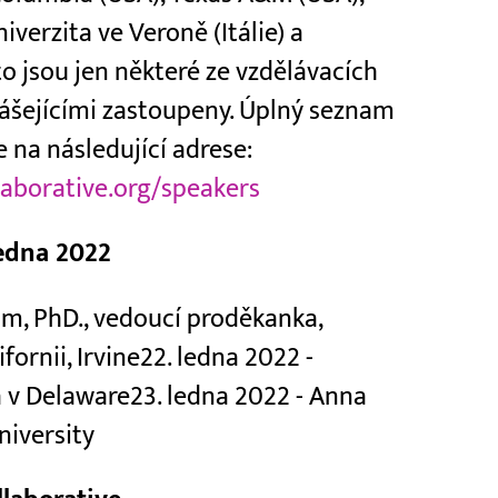
iverzita ve Veroně (Itálie) a
to jsou jen některé ze vzdělávacích
nášejícími zastoupeny. Úplný seznam
e na následující adrese:
laborative.org/speakers
ledna 2022
im, PhD., vedoucí proděkanka,
fornii, Irvine22. ledna 2022 -
a v Delaware23. ledna 2022 - Anna
niversity