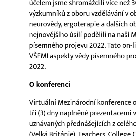
účelem jsme shromáždili více než 
výzkumníků z oboru vzdělávání v ob
neurovědy, ergoterapie a dalších o
nejnovějšího úsilí podělili na naší
písemného projevu 2022. Tato on-li
VŠEMI aspekty vědy písemného proje
2022.
O konferenci
Virtuální Mezinárodní konference 
tři (3) dny naplněné prezentacemi v
uznávaných přednášejících z celého
(Velká Británie), Teachers' College