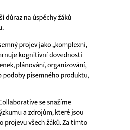
tší důraz na úspěchy žáků
u.
semný projev jako „komplexní,
hrnuje kognitivní dovednosti
lenek, plánování, organizování,
do podoby písemného produktu,
Collaborative se snažíme
ýzkumu a zdrojům, které jsou
o projevu všech žáků. Za tímto