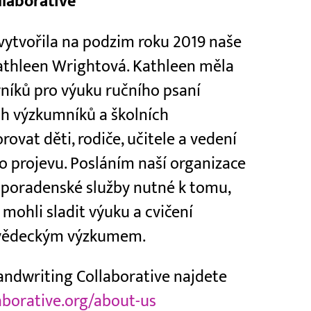
laborative
vytvořila na podzim roku 2019 naše
Kathleen Wrightová. Kathleen měla
rníků pro výuku ručního psaní
h výzkumníků a školních
ovat děti, rodiče, učitele a vedení
o projevu. Posláním naší organizace
 poradenské služby nutné k tomu,
ohli sladit výuku a cvičení
 vědeckým výzkumem.
andwriting Collaborative najdete
aborative.org/about-us