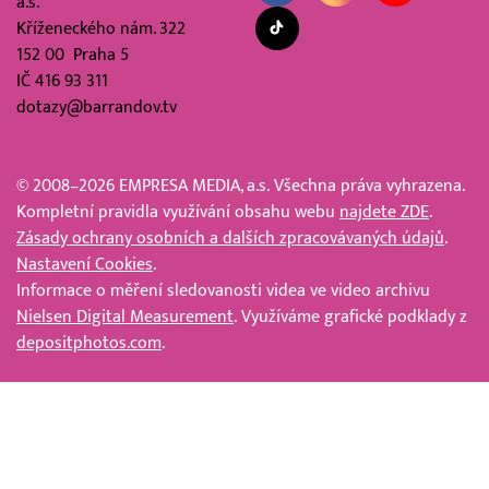
a.s.
Kříženeckého nám. 322
152 00 Praha 5
IČ 416 93 311
dotazy@barrandov.tv
© 2008–2026 EMPRESA MEDIA, a.s. Všechna práva vyhrazena.
Kompletní pravidla využívání obsahu webu
najdete ZDE
.
Zásady ochrany osobních a dalších zpracovávaných údajů
.
Nastavení Cookies
.
Informace o měření sledovanosti videa ve video archivu
Nielsen Digital Measurement
. Využíváme grafické podklady z
depositphotos.com
.