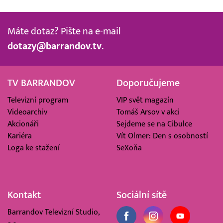
Máte dotaz? Pište na e-mail
dotazy@barrandov.tv
.
TV BARRANDOV
Doporučujeme
Televizní program
VIP svět magazín
Videoarchiv
Tomáš Arsov v akci
Akcionáři
Sejdeme se na Cibulce
Kariéra
Vít Olmer: Den s osobností
Loga ke stažení
SeXoňa
Kontakt
Sociální sítě
Barrandov Televizní Studio,