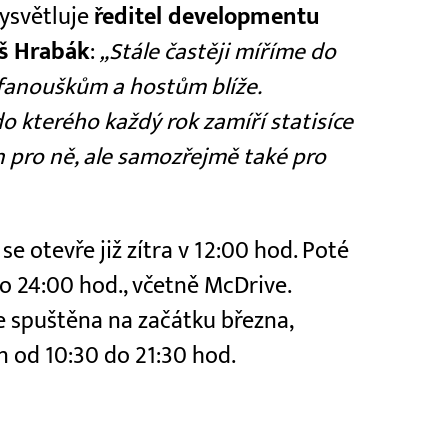
vysvětluje
ředitel developmentu
eš Hrabák
:
„Stále častěji míříme do
fanouškům a hostům blíže.
o kterého každý rok zamíří statisíce
 pro ně, ale samozřejmě také pro
e otevře již zítra v 12:00 hod. Poté
o 24:00 hod., včetně McDrive.
 spuštěna na začátku března,
n od 10:30 do 21:30 hod.