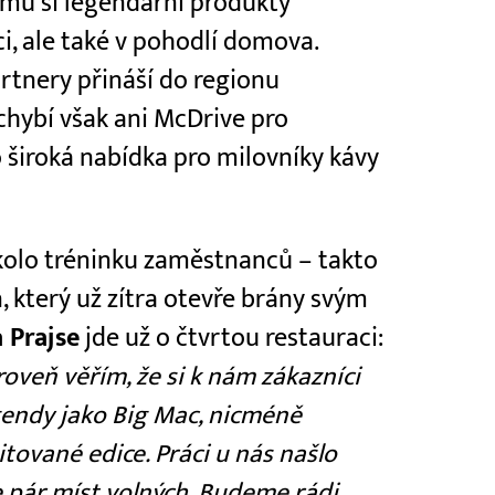
rému si legendární produkty
i, ale také v pohodlí domova.
artnery přináší do regionu
chybí však ani McDrive pro
široká nabídka pro milovníky kávy
 kolo tréninku zaměstnanců – takto
, který už zítra otevře brány svým
 Prajse
jde už o čtvrtou restauraci:
oveň věřím, že si k nám zákazníci
gendy jako Big Mac, nicméně
itované edice. Práci u nás našlo
je pár míst volných. Budeme rádi,