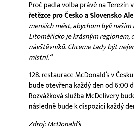
Proč padla volba právě na Terezín 
řetězce pro Česko a Slovensko Al
menších měst, abychom byli našim 
Litoměřicko je krásným regionem, d
návštěvníků. Chceme tady být nejen
místní.“
128. restaurace McDonald’s v Česku s
bude otevřena každý den od 6:00 d
Rozvážková služba McDelivery bude
následně bude k dispozici každý de
Zdroj: McDonald’s