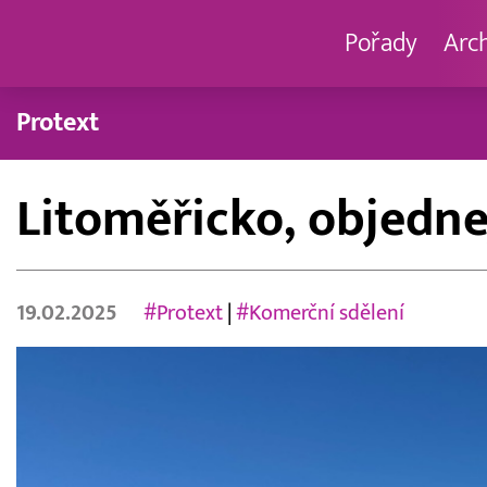
Pořady
Arc
Protext
Litoměřicko, objedne
19.02.2025
#Protext
|
#Komerční sdělení