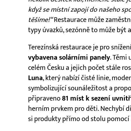
když se místní zapojí do našeho sp
těšíme!“
Restaurace může zaměstnat
typy úvazků, sezónně to může být 
Terezínská restaurace je pro sníže
vybavena solárními panely
. Těmi 
celém Česku a jejich počet stále ro
Luna
, který nabízí čisté linie, mo
symbolizující sounáležitost a propo
připraveno
81 míst k sezení uvnit
herním prvkem pro děti. Nechybí di
si produkty přímo od stolu pomocí