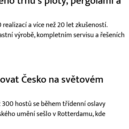
ho trhu s ploty, pergolami a
realizací a více než 20 let zkušeností.
astní výrobě, kompletním servisu a řešeních
tovat Česko na světovém
ž 300 hostů se během třídenní oslavy
nského umění sešlo v Rotterdamu, kde