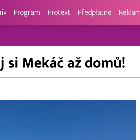
hiv
Program
Protext
Předplatné
Rekla
j si Mekáč až domů!