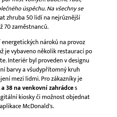
olečného úspěchu. Na všechny se
 zhruba 50 lidí na nejrůznější
až 70 zaměstnanců.
ní energetických nároků na provoz
už je vybaveno několik restaurací po
ste. Interiér byl proveden v designu
derní barvy a všudypřítomný kruh
jení mezi lidmi. Pro zákazníky je
ř a 38 na venkovní zahrádce
s
gitální kiosky či možnost objednat
 aplikace McDonald's.