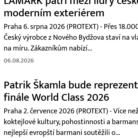
LAMARK patří mezi lídry české
moderním exteriérem
Praha 6. srpna 2026 (PROTEXT) - Přes 18.000 
Český výrobce z Nového Bydžova staví na vl
na míru. Zákazníkům nabízí...
06.08.2026
Patrik Škamla bude reprezen
finále World Class 2026
Praha 2. července 2026 (PROTEXT) - Více ne
koktejlové kultury, pohostinnosti a barma
nejlepší evropští barmani soutěžili o...