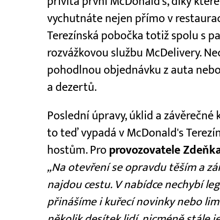
přivítá první McDonald's, díky kte
vychutnáte nejen přímo v restaurac
Terezínská pobočka totiž spolu s p
rozvážkovou službu McDelivery. Ne
pohodlnou objednávku z auta nebo 
a dezertů.
Poslední úpravy, úklid a závěrečné
to teď vypadá v McDonald's Terezín
hostům. Pro
provozovatele Zdeňka
„Na otevření se opravdu těším a zár
najdou cestu. V nabídce nechybí le
přinášíme i kuřecí novinky nebo lim
několik desítek lidí, nicméně stále 