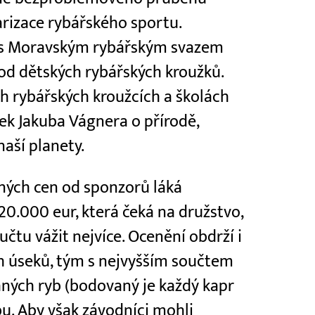
rizace rybářského sportu.
i s Moravským rybářským svazem
d dětských rybářských kroužků.
ch rybářských kroužcích a školách
ek Jakuba Vágnera o přírodě,
aší planety.
cných cen od sponzorů láká
20.000 eur, která čeká na družstvo,
učtu vážit nejvíce. Ocenění obdrží i
ch úseků, tým s nejvyšším součtem
ných ryb (bodovaný je každý kapr
bu. Aby však závodníci mohli