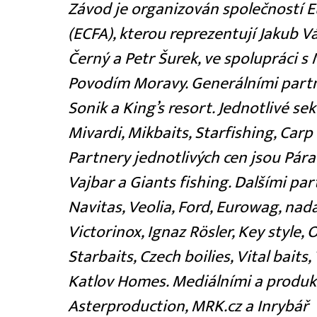
Závod je organizován společností E
(ECFA), kterou reprezentují Jakub V
Černý a Petr Šurek, ve spolupráci
Povodím Moravy. Generálními partne
Sonik a King’s resort. Jednotlivé se
Mivardi, Mikbaits, Starfishing, Carp
Partnery jednotlivých cen jsou Pára 
Vajbar a Giants fishing. Dalšími pa
Navitas, Veolia, Ford, Eurowag, nad
Victorinox, Ignaz Rösler, Key style,
Starbaits, Czech boilies, Vital baits
Katlov Homes. Mediálními a produk
Asterproduction, MRK.cz a Inrybář