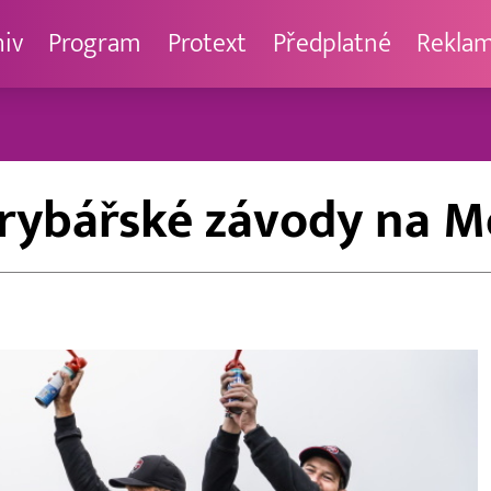
hiv
Program
Protext
Předplatné
Rekla
 rybářské závody na 