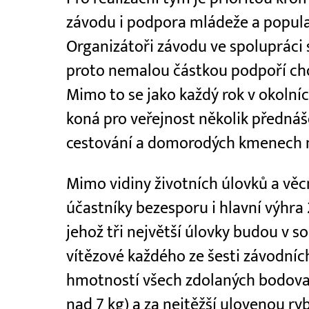
závodu i podpora mládeže a popula
Organizátoři závodu ve spoluprác
proto nemalou částkou podpoří cho
Mimo to se jako každý rok v okolní
koná pro veřejnost několik přednáš
cestování a domorodých kmenech n
Mimo vidiny životních úlovků a vě
účastníky bezesporu i hlavní výhra 
jehož tři největší úlovky budou v so
vítězové každého ze šesti závodní
hmotností všech zdolaných bodova
nad 7 kg) a za nejtěžší ulovenou ry