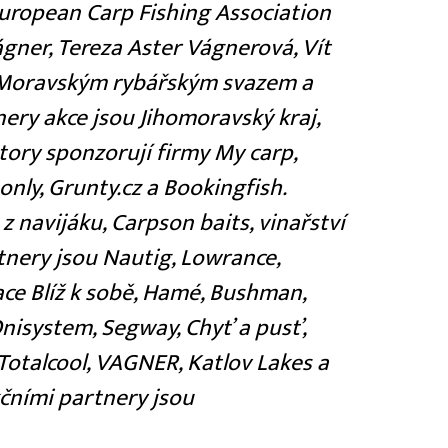
uropean Carp Fishing Association
ágner, Tereza Aster Vágnerová, Vít
 s Moravským rybářským svazem a
ry akce jsou Jihomoravský kraj,
ktory sponzorují firmy My carp,
 only, Grunty.cz a Bookingfish.
z navijáku, Carpson baits, vinařství
rtnery jsou Nautig, Lowrance,
ace Blíž k sobě, Hamé, Bushman,
 Onisystem, Segway, Chyť a pusť,
, Totalcool, VAGNER, Katlov Lakes a
čními partnery jsou