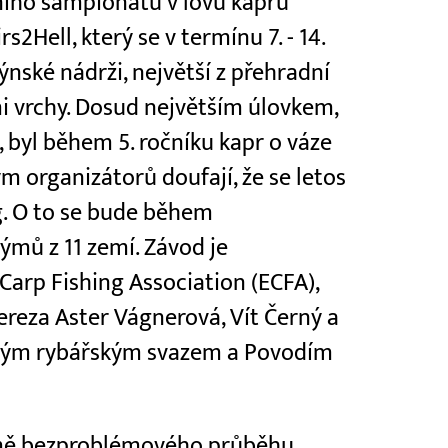
dního šampionátu v lovu kaprů
2Hell, který se v termínu 7. - 14.
nské nádrži, největší z přehradní
i vrchy. Dosud největším úlovkem,
 byl během 5. ročníku kapr o váze
tým organizátorů doufají, že se letos
g. O to se bude během
ýmů z 11 zemí. Závod je
arp Fishing Association (ECFA),
ereza Aster Vágnerová, Vít Černý a
vským rybářským svazem a Povodím
romě bezproblémového průběhu