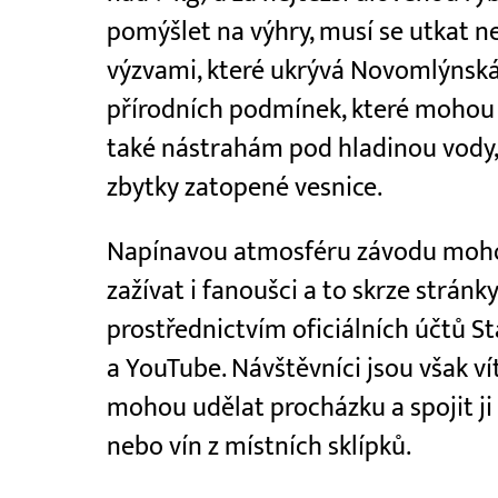
pomýšlet na výhry, musí se utkat n
výzvami, které ukrývá Novomlýnsk
přírodních podmínek, které mohou p
také nástrahám pod hladinou vody
zbytky zatopené vesnice.
Napínavou atmosféru závodu moho
zažívat i fanoušci a to skrze strán
prostřednictvím oficiálních účtů S
a YouTube. Návštěvníci jsou však ví
mohou udělat procházku a spojit j
nebo vín z místních sklípků.