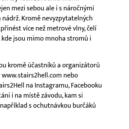
ejen mezi sebou ale i s náročnými
á nádrž. Kromě nevyzpytatelných
řinést více než metrové vlny, čelí
, kde jsou mimo mnoha stromů i
u kromě účastníků a organizátorů
ky www.stairs2hell.com nebo
tairs2Hell na Instagramu, Facebooku
táni i na místě závodu, kam si
i například s ochutnávkou burčáků