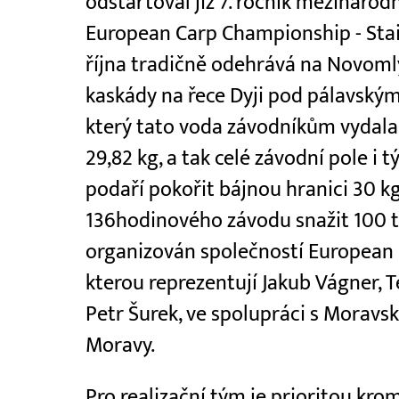
odstartoval již 7. ročník mezináro
European Carp Championship - Stairs
října tradičně odehrává na Novomlý
kaskády na řece Dyji pod pálavským
který tato voda závodníkům vydala,
29,82 kg, a tak celé závodní pole i 
podaří pokořit bájnou hranici 30 k
136hodinového závodu snažit 100 t
organizován společností European C
kterou reprezentují Jakub Vágner, T
Petr Šurek, ve spolupráci s Mora
Moravy.
Pro realizační tým je prioritou k