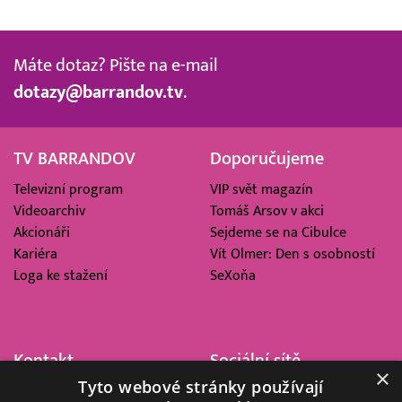
Máte dotaz? Pište na e-mail
dotazy@barrandov.tv
.
TV BARRANDOV
Doporučujeme
Televizní program
VIP svět magazín
Videoarchiv
Tomáš Arsov v akci
Akcionáři
Sejdeme se na Cibulce
Kariéra
Vít Olmer: Den s osobností
Loga ke stažení
SeXoňa
Kontakt
Sociální sítě
×
Tyto webové stránky používají
Barrandov Televizní Studio,