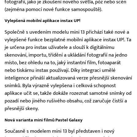
fotografií, jako je zkoušení nového světla, póz nebo scén
(zejména pomocí nové funkce samospouště).
Vylepšená mobilní aplikace instax UP!
Společně s uvedením modelu mini 13 přichází také nové a
vylepšené funkce bezplatné mobilní aplikace instax UP!. Ta
je určena pro instax uživatele a slouží k digitálnímu
skenování, importu, třídění a ukládání fotografií na jedno
místo, bez ohledu na to, jaký instantní film, fotoaparát
nebo tiskárnu instax používají. Díky integraci umělé
inteligence přináší aktualizovaná verze přesnější skenování
snímků. Byla výrazně vylepšena i celková schopnost
aplikace učit se, takže dokáže rozeznat samotné snímky od
pozadí nebo jiného rušivého obsahu, což zaručuje čistší a
přesnější skeny.
Nová varianta mini filmů Pastel Galaxy
Současně s modelem mini 13 byl představen i nový