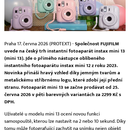
Praha 17. června 2026 (PROTEXT) -
Společnost FUJIFILM
uvede na český trh instantní fotoaparát instax mini 13
(mini 13). Jde o přímého nástupce oblíbeného
instantního fotoaparátu instax mini 12 z roku 2023.
Novinka přináší hravý vzhled díky jemným tvarům a
metalickému stříbrnému logu, které zdobí její přední
stranu. Fotoaparát mini 13 se začne prodávat od 25.
června 2026 v pěti barevných variantách za 2299 Kč s
DPH.
Uživatelé u modelu mini 13 ocení novou funkci
samospouště, kterou lze nastavit na 2 nebo 10 sekund. Díky
tomu může fotografující zachytit na snímku nejen objekt