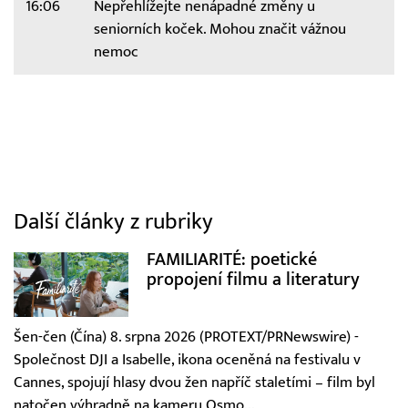
16:06
Nepřehlížejte nenápadné změny u
seniorních koček. Mohou značit vážnou
nemoc
Další články z rubriky
FAMILIARITÉ: poetické
propojení filmu a literatury
Šen-čen (Čína) 8. srpna 2026 (PROTEXT/PRNewswire) -
Společnost DJI a Isabelle, ikona oceněná na festivalu v
Cannes, spojují hlasy dvou žen napříč staletími – film byl
natočen výhradně na kameru Osmo...