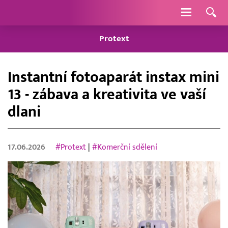
Navigace
Protext
Instantní fotoaparát instax mini
13 - zábava a kreativita ve vaší
dlani
17.06.2026
#Protext
|
#Komerční sdělení