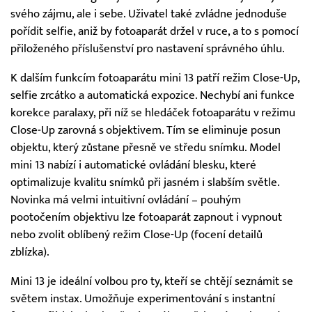
svého zájmu, ale i sebe. Uživatel také zvládne jednoduše
pořídit selfie, aniž by fotoaparát držel v ruce, a to s pomocí
přiloženého příslušenství pro nastavení správného úhlu.
K dalším funkcím fotoaparátu mini 13 patří režim Close-Up,
selfie zrcátko a automatická expozice. Nechybí ani funkce
korekce paralaxy, při níž se hledáček fotoaparátu v režimu
Close‑Up zarovná s objektivem. Tím se eliminuje posun
objektu, který zůstane přesně ve středu snímku. Model
mini 13 nabízí i automatické ovládání blesku, které
optimalizuje kvalitu snímků při jasném i slabším světle.
Novinka má velmi intuitivní ovládání – pouhým
pootočením objektivu lze fotoaparát zapnout i vypnout
nebo zvolit oblíbený režim Close-Up (focení detailů
zblízka).
Mini 13 je ideální volbou pro ty, kteří se chtějí seznámit se
světem instax. Umožňuje experimentování s instantní