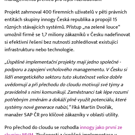
Projekt zahrnoval 400 firemních uživatelů v pěti právních
entitách skupiny innogy Česká republika a propojil 15
různých stávajících systémů. Přístup „na zelené louce“
umožnil firmě se 1,7 miliony zákazníků v Česku nadefinovat
si efektivní řešení bez nutnosti zohledňovat existující
infrastrukturu nebo technologie.
„Úspěšné implementační projekty mají jedno společné -
podporu a zapojení vrcholového managementu. V Česku si
lídři energetického sektoru tuto skutečnost velice dobře
uvědomují a při přechodu do cloudu motivují své týmy a
pravidelně s nimi komunikují. Zaměstnanci tak lépe rozumí
potřebným změnám a dokáží plně využít potenciálu, které
systémy nové generace nabízí,“
říká Martin Dvořák,
manažer SAP ČR pro klíčové zákazníky v oblasti utility.
Pro přechod do cloudu se rozhodla
innogy jako první ze
skupiny MVM
. Zkušenosti z úspěšné implementace v