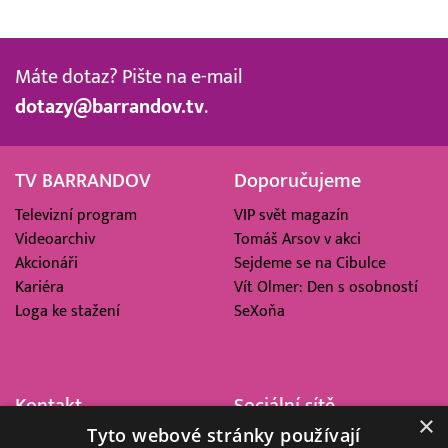
Máte dotaz? Pište na e-mail
dotazy@barrandov.tv
.
TV BARRANDOV
Doporučujeme
Televizní program
VIP svět magazín
Videoarchiv
Tomáš Arsov v akci
Akcionáři
Sejdeme se na Cibulce
Kariéra
Vít Olmer: Den s osobností
Loga ke stažení
SeXoňa
Kontakt
Sociální sítě
×
Tyto webové stránky používají
Barrandov Televizní Studio,