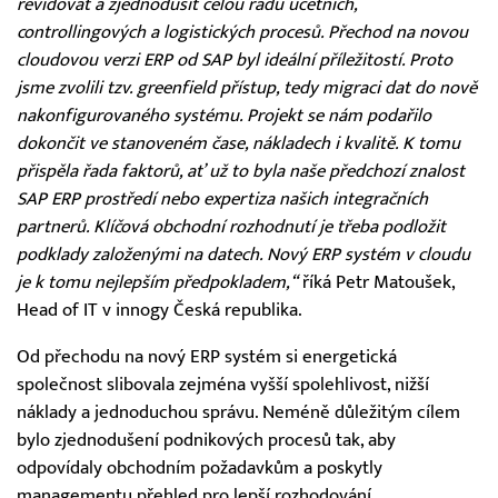
revidovat a zjednodušit celou řadu účetních,
controllingových a logistických procesů. Přechod na novou
cloudovou verzi ERP od SAP byl ideální příležitostí. Proto
jsme zvolili tzv. greenfield přístup, tedy migraci dat do nově
nakonfigurovaného systému. Projekt se nám podařilo
dokončit ve stanoveném čase, nákladech i kvalitě. K tomu
přispěla řada faktorů, ať už to byla naše předchozí znalost
SAP ERP prostředí nebo expertiza našich integračních
partnerů. Klíčová obchodní rozhodnutí je třeba podložit
podklady založenými na datech. Nový ERP systém v cloudu
je k tomu nejlepším předpokladem,“
říká Petr Matoušek,
Head of IT v innogy Česká republika.
Od přechodu na nový ERP systém si energetická
společnost slibovala zejména vyšší spolehlivost, nižší
náklady a jednoduchou správu. Neméně důležitým cílem
bylo zjednodušení podnikových procesů tak, aby
odpovídaly obchodním požadavkům a poskytly
managementu přehled pro lepší rozhodování.