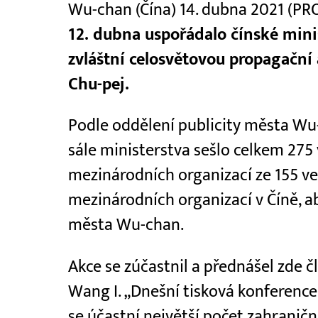
Wu-chan (Čína) 14. dubna 2021 (P
12. dubna uspořádalo čínské mini
zvláštní celosvětovou propagační 
Chu-pej.
Podle oddělení publicity města Wu
sále ministerstva sešlo celkem 275
mezinárodních organizací ze 155 vel
mezinárodních organizací v Číně, a
města Wu-chan.
Akce se zúčastnil a přednášel zde čl
Wang I. „Dnešní tisková konference 
se účastní největší počet zahraničn