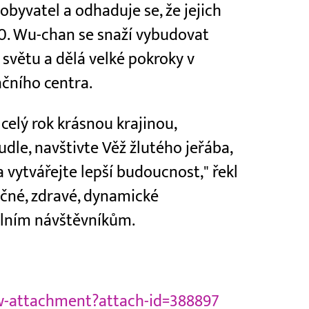
byvatel a odhaduje se, že jejich
0. Wu-chan se snaží vybudovat
světu a dělá velké pokroky v
čního centra.
celý rok krásnou krajinou,
dle, navštivte Věž žlutého jeřába,
 a vytvářejte lepší budoucnost," řekl
čné, zdravé, dynamické
lním návštěvníkům.
ew-attachment?attach-id=388897