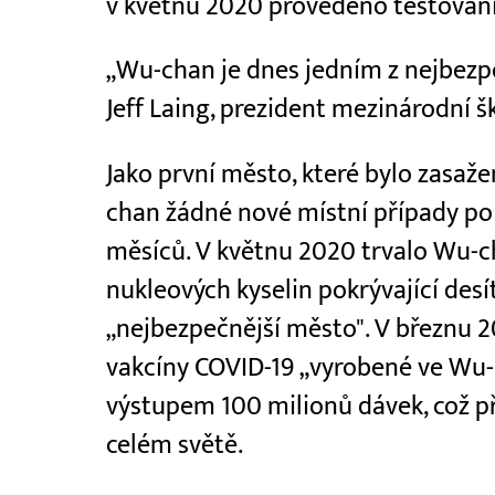
v květnu 2020 provedeno testování
„Wu-chan je dnes jedním z nejbezpe
Jeff Laing, prezident mezinárodní 
Jako první město, které bylo zasa
chan žádné nové místní případy po
měsíců. V květnu 2020 trvalo Wu-c
nukleových kyselin pokrývající desítk
„nejbezpečnější město". V březnu 2
vakcíny COVID-19 „vyrobené ve Wu-
výstupem 100 milionů dávek, což při
celém světě.