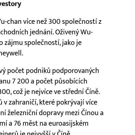
vestory
Wu-chan více než 300 společností z
chodních jednání. Oživený Wu-
o zájmu společností, jako je
neywell.
ový počet podniků podporovaných
anu 7 200 a počet působících
0, což je nejvíce ve střední Číně.
 v zahraničí, které pokrývají více
dní železniční dopravy mezi Čínou a
mí a 76 měst na euroasijském
jnerů je nejvyšší v Číně.