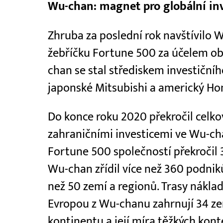
Wu-chan: magnet pro globální in
Zhruba za poslední rok navštívilo 
žebříčku Fortune 500 za účelem ob
chan se stal střediskem investičníh
japonské Mitsubishi a americký Ho
Do konce roku 2020 překročil celk
zahraničními investicemi ve Wu-ch
Fortune 500 společností překročil 30
Wu-chan zřídil více než 360 podniků
než 50 zemí a regionů. Trasy nákla
Evropou z Wu-chanu zahrnují 34 ze
kontinentu a její míra těžkých konte