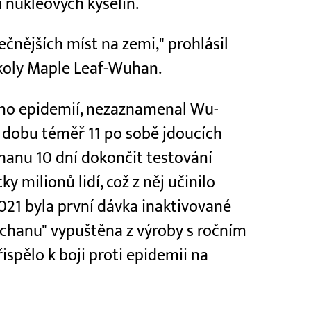
 nukleových kyselin.
čnějších míst na zemi," prohlásil
školy Maple Leaf-Wuhan.
ženo epidemií, nezaznamenal Wu-
 dobu téměř 11 po sobě jdoucích
hanu 10 dní dokončit testování
y milionů lidí, což z něj učinilo
021 byla první dávka inaktivované
chanu" vypuštěna z výroby s ročním
spělo k boji proti epidemii na