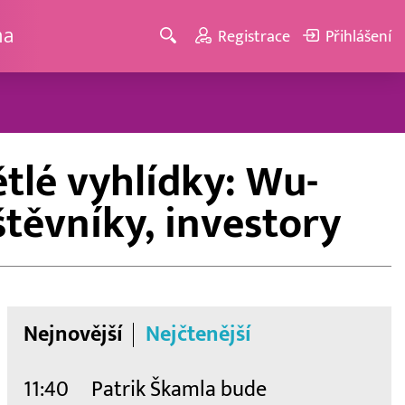
ma
Registrace
Přihlášení
ětlé vyhlídky: Wu-
těvníky, investory
Nejnovější
Nejčtenější
11:40
Patrik Škamla bude