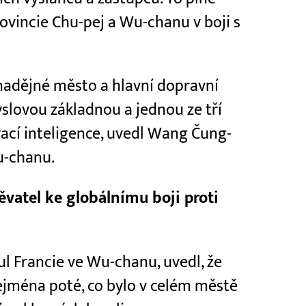
ovincie Chu-pej a Wu-chanu v boji s
nadějné město a hlavní dopravní
yslovou základnou a jednou ze tří
rací inteligence, uvedl Wang Čung-
u-chanu.
vatel ke globálnímu boji proti
ul Francie ve Wu-chanu, uvedl, že
jména poté, co bylo v celém městě