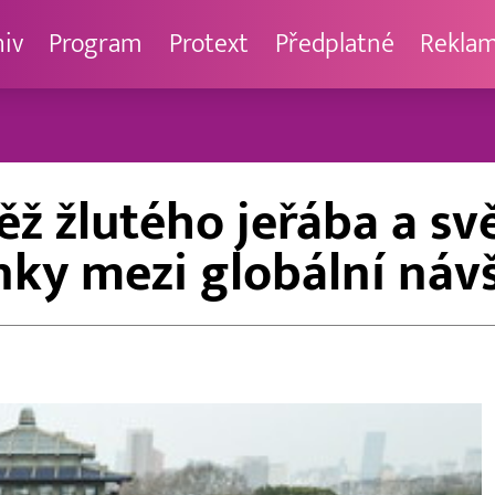
hiv
Program
Protext
Předplatné
Rekla
ž žlutého jeřába a sv
nky mezi globální návš