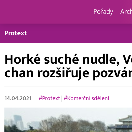
Pořady
Arc
Protext
Horké suché nudle, Vě
chan rozšiřuje pozvá
14.04.2021
#Protext
|
#Komerční sdělení