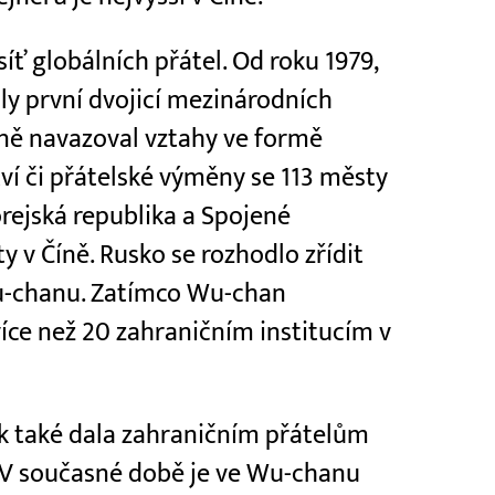
íť globálních přátel. Od roku 1979,
ly první dvojicí mezinárodních
ně navazoval vztahy ve formě
í či přátelské výměny se 113 městy
orejská republika a Spojené
ty v Číně. Rusko se rozhodlo zřídit
Wu-chanu. Zatímco Wu-chan
více než 20 zahraničním institucím v
ik také dala zahraničním přátelům
 V současné době je ve Wu-chanu