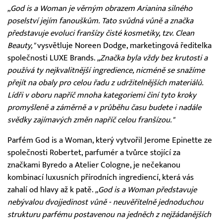
„God is a Woman je věrným obrazem Arianina silného
poselství jejím fanouškům. Tato svůdná vůně a značka
představuje evoluci franšízy čisté kosmetiky, tzv. Clean
Beauty,"
vysvětluje Noreen Dodge, marketingová ředitelka
společnosti LUXE Brands.
„Značka byla vždy bez krutosti a
používá ty nejkvalitnější ingredience, nicméně se snažíme
přejít na obaly pro celou řadu z udržitelnějších materiálů.
Lídři v oboru napříč mnoha kategoriemi činí tyto kroky
promyšleně a záměrně a v průběhu času budete i nadále
svědky zajímavých změn napříč celou franšízou."
Parfém God is a Woman, který vytvořil Jerome Epinette ze
společnosti Robertet, parfumér a tvůrce stojící za
značkami Byredo a Atelier Cologne, je nečekanou
kombinací luxusních přírodních ingrediencí, která vás
zahalí od hlavy až k patě.
„God is a Woman představuje
nebývalou dvojjedinost vůně - neuvěřitelně jednoduchou
strukturu parfému postavenou na jedněch z nejžádanějších