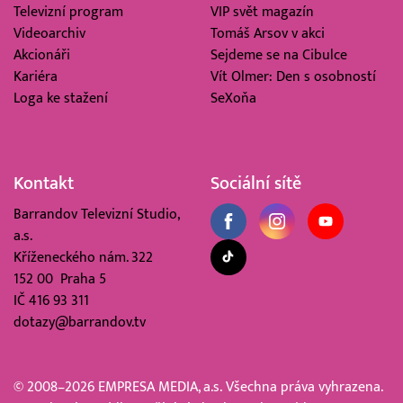
Televizní program
VIP svět magazín
Videoarchiv
Tomáš Arsov v akci
Akcionáři
Sejdeme se na Cibulce
Kariéra
Vít Olmer: Den s osobností
Loga ke stažení
SeXoňa
Kontakt
Sociální sítě
Barrandov Televizní Studio,
a.s.
Kříženeckého nám. 322
152 00 Praha 5
IČ 416 93 311
dotazy@barrandov.tv
© 2008–2026 EMPRESA MEDIA, a.s. Všechna práva vyhrazena.