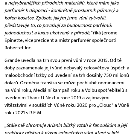
a nejvybranějších přírodních materiálů, které mám jako
parfumér k dispozici - konkrétně proskurník pižmový a
kořen kosatce. Způsob, jakým jsme vůni vytvořili,
představuje to, co považuji za budoucnost parfémů:
jednoduchost a luxus ukotvený v přírodě,"
říká Jerome
Epinette, viceprezident a mistr parfumér společnosti
Robertet Inc.
Grande uvedla na trh svou první vůni v roce 2015. Od té
doby zaznamenala její vůně nebývalý celosvětový úspěch a
maloobchodní tržby od uvedení na trh dosáhly 750 milionů
dolarů. Oceněná franšíza se může pochlubit nominacemi
na Vůni roku, Mediální kampaň roku a Volbu spotřebitelů s
uvedením Thank U Next v roce 2019 a zajímavými
vítězstvími v soutěžích Vůně roku 2020 pro „Cloud" a Vůně
roku 2021 s R.E.M.
„Stále mě ohromuje Arianin blízký vztah k fanouškům a její
praktický přístup k vývoji jedinečných vůní, které si lidé