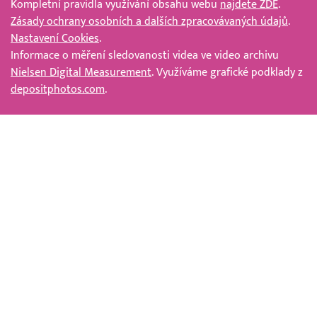
Kompletní pravidla využívání obsahu webu
najdete ZDE
.
Zásady ochrany osobních a dalších zpracovávaných údajů
.
Nastavení Cookies
.
Informace o měření sledovanosti videa ve video archivu
Nielsen Digital Measurement
. Využíváme grafické podklady z
depositphotos.com
.