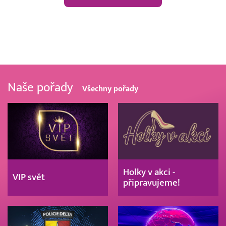
Naše pořady
Všechny pořady
Holky v akci -
VIP svět
připravujeme!