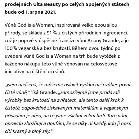
prodejnách Ulta Beauty po celých Spojených státech
bude od 1. srpna 2021.
Vůně God is a Woman, inspirovaná velkolepou silou
přírody, se skládá z 91 % z čistých přírodních ingrediencí,
což je poprvé v úspěšné franšíze vůní Ariany Grande, a je
100% veganská a bez krutosti. Během dvou týdnů po
uvedení vůně God is a Woman na trh bude výtěžek z
každého nákupu této vůně věnován na celosvětové
iniciativy na čištění oceánů.
„Jsem nadšená, že můžeme oslavit vydání naší vůbec první
čisté vůně,"
říká Grande.
„Samozřejmě jsme prodávali
výrobky bez krutosti na zvířatech, ale tento další krok k
čistotě, odpovědně získávaným materiálům a veganským
přísadám je něco, na co jsme všichni velmi hrdí. Tuto vůni
opravdu zbožňuji a doufám, že se díky ní každý, kdo ji nosí,
cítí krásný a plný síly."