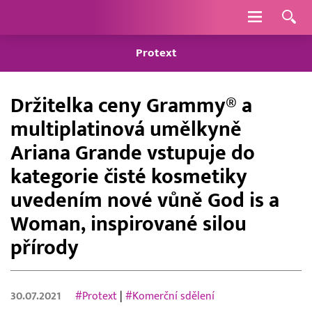
Navigace
Protext
Držitelka ceny Grammy® a
multiplatinová umělkyně
Ariana Grande vstupuje do
kategorie čisté kosmetiky
uvedením nové vůně God is a
Woman, inspirované silou
přírody
30.07.2021
#Protext
|
#Komerční sdělení