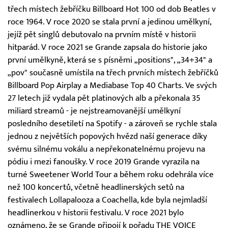
třech místech žebříčku Billboard Hot 100 od dob Beatles v
roce 1964. V roce 2020 se stala první a jedinou umělkyní,
jejíž pět singlů debutovalo na prvním místě v historii
hitparád. V roce 2021 se Grande zapsala do historie jako
první umělkyně, která se s písněmi „positions", „34+34" a
„pov" současně umístila na třech prvních místech žebříčků
Billboard Pop Airplay a Mediabase Top 40 Charts. Ve svých
27 letech již vydala pět platinových alb a překonala 35
miliard streamů - je nejstreamovanější umělkyní
posledního desetiletí na Spotify - a zároveň se rychle stala
jednou z největších popových hvězd naší generace díky
svému silnému vokálu a nepřekonatelnému projevu na
pódiu i mezi fanoušky. V roce 2019 Grande vyrazila na
turné Sweetener World Tour a během roku odehrála více
než 100 koncertů, včetně headlinerských setů na
festivalech Lollapalooza a Coachella, kde byla nejmladší
headlinerkou v historii festivalu. V roce 2021 bylo
oznámeno, že se Grande připojí k pořadu THE VOICE