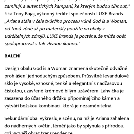
zamilují, a autentických kampaní, ke kterým budou tíhnout,"
říká Tony Bajaj, výkonný ředitel společnosti LUXE Brands.
„Ariana stála v čele tvůrčího procesu vůně God is a Woman,
od tónů vůně až po materiály použité na obaly z
udržitelných zdrojů. LUXE Brands je poctěna, že může opět
spolupracovat s tak vlivnou ikonou."
BALENÍ
Design obalu God is a Woman znamená skutečně odvážné
prohlášení jednoduchým způsobem. Průsvitné levandulové
sklo je vysoké, vznosné, tenké a elegantní s nadčasovou
čistotou, uzavřené krémově bílým uzávěrem. Lahvička je
zasazena do úžasného držáku připomínajícího kámen a
vytváří božskou kombinaci, která je nezaměnitelná.
Sekundární obal vykresluje scénu, na níž je Ariana zahalena
do nádherných květin, téměř jako by splynula s přírodou,
což vytváří obraz transcendence.