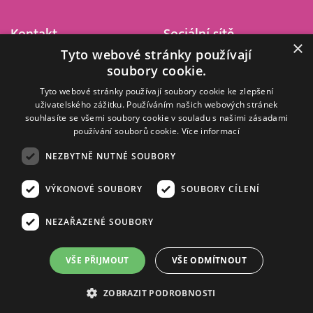
Kontakt
Sociální sítě
×
Tyto webové stránky používají
Barrandov Televizní Studio,
soubory cookie.
a.s.
Kříženeckého nám. 322
Tyto webové stránky používají soubory cookie ke zlepšení
uživatelského zážitku. Používáním našich webových stránek
152 00 Praha 5
souhlasíte se všemi soubory cookie v souladu s našimi zásadami
IČ 416 93 311
používání souborů cookie.
Více informací
dotazy@barrandov.tv
NEZBYTNĚ NUTNÉ SOUBORY
VÝKONOVÉ SOUBORY
SOUBORY CÍLENÍ
© 2008–2026 EMPRESA MEDIA, a.s. Všechna práva vyhrazena.
Kompletní pravidla využívání obsahu webu
najdete ZDE
.
NEZAŘAZENÉ SOUBORY
Zásady ochrany osobních a dalších zpracovávaných údajů
.
Nastavení Cookies
.
Informace o měření sledovanosti videa ve video archivu
VŠE PŘIJMOUT
VŠE ODMÍTNOUT
Nielsen Digital Measurement
. Využíváme grafické podklady z
depositphotos.com
.
ZOBRAZIT PODROBNOSTI