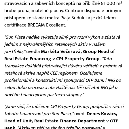
stravovacích a zábavních konceptů na přibližně 81.000 m²
hrubé pronajímatelné plochy. Centrum disponuje přímým
přístupem ke stanici metra Piața Sudului a je držitelem
certifikace BREEAM Excellent.
"Sun Plaza nadále vykazuje silný provozní výkon a zůstává
jedním z nejkvalitnějších retailových aktiv v našem
portfoliu,"
uvedla
Markéta Večeřová, Group Head of
Real Estate Financing v CPI Property Group
.
"Tato
transakce dokládá přetrvávající důvěru věřitelů v prémiová
retailová aktiva napříč CEE regionem. Oceňujeme
profesionální a konstruktivní spolupráci OTP Bank i ING po
celou dobu procesu a obzvláště nás těší přivítat ING jako
nového financujícího partnera skupiny."
"Jsme rádi, že můžeme CPI Property Group podpořit v rámci
tohoto financování pro Sun Plaza,"
uvedl
Dénes Kovács,
Head of Unit, Real Estate Finance Department v OTP
Bank
.
"Aktivum těží ze silného tržního postavení a