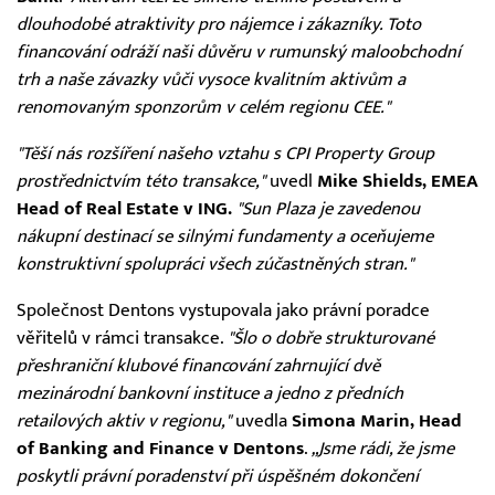
dlouhodobé atraktivity pro nájemce i zákazníky. Toto
financování odráží naši důvěru v rumunský maloobchodní
trh a naše závazky vůči vysoce kvalitním aktivům a
renomovaným sponzorům v celém regionu CEE."
"Těší nás rozšíření našeho vztahu s CPI Property Group
prostřednictvím této transakce,"
uvedl
Mike Shields, EMEA
Head of Real Estate v ING.
"Sun Plaza je zavedenou
nákupní destinací se silnými fundamenty a oceňujeme
konstruktivní spolupráci všech zúčastněných stran."
Společnost Dentons vystupovala jako právní poradce
věřitelů v rámci transakce.
"Šlo o dobře strukturované
přeshraniční klubové financování zahrnující dvě
mezinárodní bankovní instituce a jedno z předních
retailových aktiv v regionu,"
uvedla
Simona Marin, Head
of Banking and Finance v Dentons
.
„Jsme rádi, že jsme
poskytli právní poradenství při úspěšném dokončení