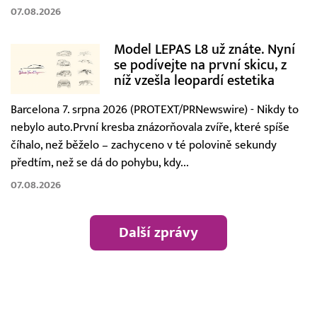
07.08.2026
Model LEPAS L8 už znáte. Nyní
se podívejte na první skicu, z
níž vzešla leopardí estetika
Barcelona 7. srpna 2026 (PROTEXT/PRNewswire) - Nikdy to
nebylo auto.První kresba znázorňovala zvíře, které spíše
číhalo, než běželo – zachyceno v té polovině sekundy
předtím, než se dá do pohybu, kdy...
07.08.2026
Další zprávy