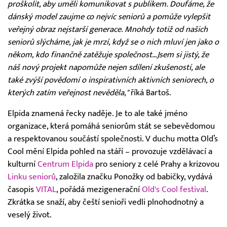
proškolit, aby uměli komunikovat s publikem. Doufáme, že
dánský model zaujme co nejvíc seniorů a pomůže vylepšit
veřejný obraz nejstarší generace. Mnohdy totiž od našich
seniorů slýcháme, jak je mrzí, když se o nich mluví jen jako o
někom, kdo finančně zatěžuje společnost…Jsem si jistý, že
náš nový projekt napomůže nejen sdílení zkušeností, ale
také zvýší povědomí o inspirativních aktivních seniorech, o
kterých zatím veřejnost nevěděla,"
říká Bartoš.
Elpida znamená řecky naděje. Je to ale také jméno
organizace, která pomáhá seniorům stát se sebevědomou
a respektovanou součástí společnosti. V duchu motta Old’s
Cool mění Elpida pohled na stáří – provozuje vzdělávací a
kulturní
Centrum Elpida
pro seniory z celé Prahy a krizovou
Linku seniorů
, založila značku Ponožky od babičky, vydává
časopis
VITAL
, pořádá mezigenerační
Old's Cool festival
.
Zkrátka se snaží, aby čeští senioři vedli plnohodnotný a
veselý život.