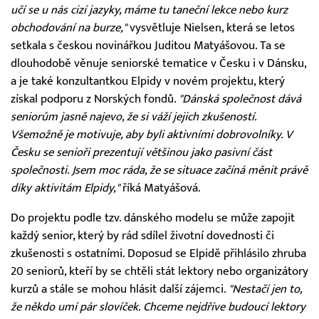
učí se u nás cizí jazyky, máme tu taneční lekce nebo kurz
obchodování na burze,"
vysvětluje Nielsen, která se letos
setkala s českou novinářkou Juditou Matyášovou. Ta se
dlouhodobě věnuje seniorské tematice v Česku i v Dánsku,
a je také konzultantkou Elpidy v novém projektu, který
získal podporu z Norských fondů.
"Dánská společnost dává
seniorům jasně najevo, že si váží jejich zkušeností.
Všemožně je motivuje, aby byli aktivními dobrovolníky. V
Česku se senioři prezentují většinou jako pasivní část
společnosti. Jsem moc ráda, že se situace začíná měnit právě
díky aktivitám Elpidy,"
říká Matyášová.
Do projektu podle tzv. dánského modelu se může zapojit
každý senior, který by rád sdílel životní dovednosti či
zkušenosti s ostatními. Doposud se Elpidě přihlásilo zhruba
20 seniorů, kteří by se chtěli stát lektory nebo organizátory
kurzů a stále se mohou hlásit další zájemci.
"Nestačí jen to,
že někdo umí pár slovíček. Chceme nejdříve budoucí lektory