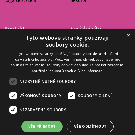
Loga ke stažení
SeXoňa
Kontakt
Sociální sítě
×
Tyto webové stránky používají
Barrandov Televizní Studio,
soubory cookie.
a.s.
Kříženeckého nám. 322
Tyto webové stránky používají soubory cookie ke zlepšení
uživatelského zážitku. Používáním našich webových stránek
152 00 Praha 5
souhlasíte se všemi soubory cookie v souladu s našimi zásadami
IČ 416 93 311
používání souborů cookie.
Více informací
dotazy@barrandov.tv
NEZBYTNĚ NUTNÉ SOUBORY
VÝKONOVÉ SOUBORY
SOUBORY CÍLENÍ
© 2008–2026 EMPRESA MEDIA, a.s. Všechna práva vyhrazena.
Kompletní pravidla využívání obsahu webu
najdete ZDE
.
NEZAŘAZENÉ SOUBORY
Zásady ochrany osobních a dalších zpracovávaných údajů
.
Nastavení Cookies
.
Informace o měření sledovanosti videa ve video archivu
VŠE PŘIJMOUT
VŠE ODMÍTNOUT
Nielsen Digital Measurement
. Využíváme grafické podklady z