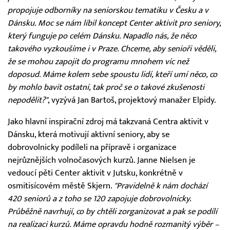
propojuje odborníky na seniorskou tematiku v Česku a v
Dánsku. Moc se nám líbil koncept Center aktivit pro seniory,
který funguje po celém Dánsku. Napadlo nás, že něco
takového vyzkoušíme i v Praze. Chceme, aby senioři věděli,
že se mohou zapojit do programu mnohem víc než
doposud. Máme kolem sebe spoustu lidí, kteří umí něco, co
by mohlo bavit ostatní, tak proč se o takové zkušenosti
nepodělit?"
, vyzývá Jan Bartoš, projektový manažer Elpidy.
Jako hlavní inspirační zdroj má takzvaná Centra aktivit v
Dánsku, která motivují aktivní seniory, aby se
dobrovolnicky podíleli na přípravě i organizace
nejrůznějších volnočasových kurzů. Janne Nielsen je
vedoucí pěti Center aktivit v Jutsku, konkrétně v
osmitisícovém městě Skjern.
"Pravidelně k nám dochází
420 seniorů a z toho se 120 zapojuje dobrovolnicky.
Průběžně navrhují, co by chtěli zorganizovat a pak se podílí
na realizaci kurzů. Máme opravdu hodně rozmanitý výběr –