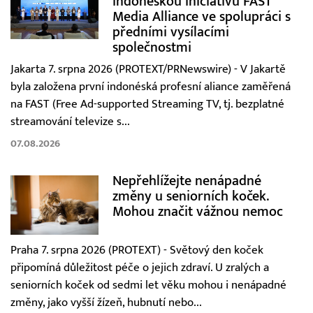
indonéskou iniciativu FAST
Media Alliance ve spolupráci s
předními vysílacími
společnostmi
Jakarta 7. srpna 2026 (PROTEXT/PRNewswire) - V Jakartě
byla založena první indonéská profesní aliance zaměřená
na FAST (Free Ad-supported Streaming TV, tj. bezplatné
streamování televize s...
07.08.2026
Nepřehlížejte nenápadné
změny u seniorních koček.
Mohou značit vážnou nemoc
Praha 7. srpna 2026 (PROTEXT) - Světový den koček
připomíná důležitost péče o jejich zdraví. U zralých a
seniorních koček od sedmi let věku mohou i nenápadné
změny, jako vyšší žízeň, hubnutí nebo...