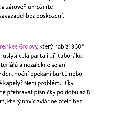
, a zároveň umožníte
avazadel bez poškození.
 Yenkee Groovy
, který nabízí 360°
u uslyší celá parta i při táboráku.
teriálů a nezalekne se ani
ý den, noční opékání buřtů nebo
é kapely? Není problém. Díky
ne přehrávat písničky po dobu až 8
rt, který navíc zvládne zcela bez