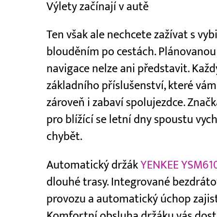
Výlety začínají v autě
Ten však ale nechcete zažívat s vy
blouděním po cestách. Plánovanou 
navigace nelze ani představit. Každ
základního příslušenství, které vá
zároveň i zabaví spolujezdce. Znač
pro blížící se letní dny spoustu vy
chybět.
Automatický držák
YENKEE YSM61
dlouhé trasy. Integrované bezdrátov
provozu a automatický úchop zajis
Komfortní obsluha držáku vás dost