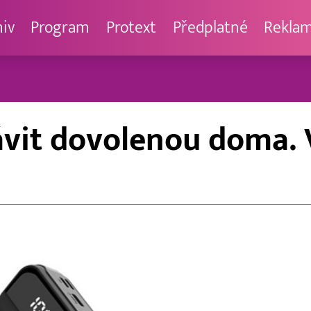
hiv
Program
Protext
Předplatné
Rekla
rávit dovolenou doma. 