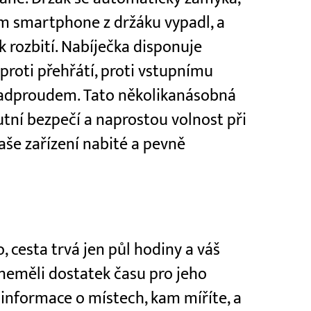
ám smartphone z držáku vypadl, a
 rozbití. Nabíječka disponuje
proti přehřátí, proti vstupnímu
nadproudem. Tato několikanásobná
utní bezpečí a naprostou volnost při
vaše zařízení nabité a pevně
o, cesta trvá jen půl hodiny a váš
e neměli dostatek času pro jeho
, informace o místech, kam míříte, a