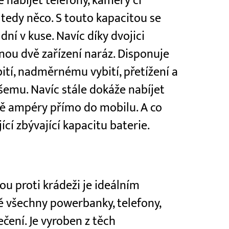
e nabíjet telefony, kamery či
 tedy něco. S touto kapacitou se
 dní v kuse. Navíc díky dvojici
nou dvě zařízení naráz. Disponuje
bití, nadměrnému vybití, přetížení a
všemu. Navíc stále dokáže nabíjet
vě ampéry přímo do mobilu. A co
jící zbývající kapacitu baterie.
u proti krádeži je ideálním
ě všechny powerbanky, telefony,
čení. Je vyroben z těch