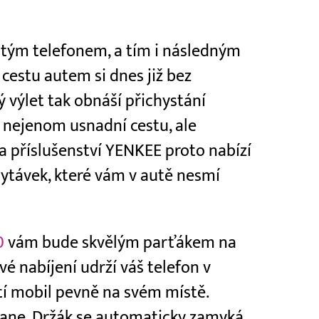
bitým telefonem, a tím i následným
cestu autem si dnes již bez
ý výlet tak obnáší přichystání
m nejenom usnadní cestu, ale
ka příslušenství YENKEE proto nabízí
chytávek, které vám v autě nesmí
0
vám bude skvělým parťákem na
é nabíjení udrží váš telefon v
tí mobil pevně na svém místě.
ane. Držák se automaticky zamyká,