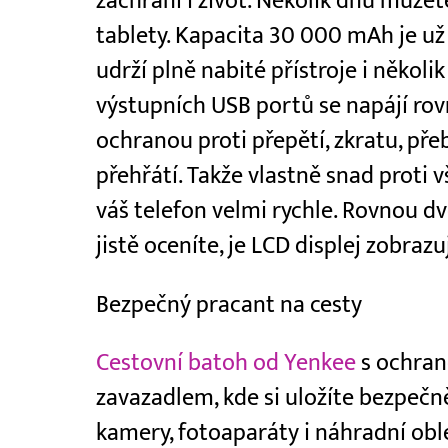
zachrání i život. Několik dnů můžet
tablety. Kapacita 30 000 mAh je už
udrží plně nabité přístroje i několik
výstupních USB portů se napájí rov
ochranou proti přepětí, zkratu, pře
přehřátí. Takže vlastně snad proti 
váš telefon velmi rychle. Rovnou d
jistě oceníte, je LCD displej zobrazu
Bezpečný pracant na cesty
Cestovní batoh od Yenkee
s ochrano
zavazadlem, kde si uložíte bezpečn
kamery, fotoaparáty i náhradní oble