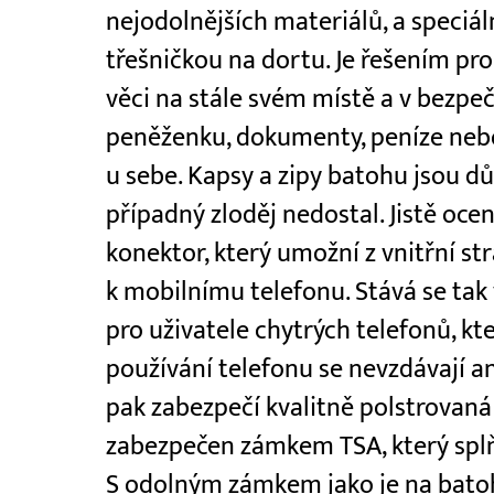
nejodolnějších materiálů, a speciá
třešničkou na dortu. Je řešením pro t
věci na stále svém místě a v bezpe
peněženku, dokumenty, peníze nebo
u sebe. Kapsy a zipy batohu jsou dů
případný zloděj nedostal. Jistě oce
konektor, který umožní z vnitřní s
k mobilnímu telefonu. Stává se tak
pro uživatele chytrých telefonů, kte
používání telefonu se nevzdávají an
pak zabezpečí kvalitně polstrovan
zabezpečen zámkem TSA, který splň
S odolným zámkem jako je na bat