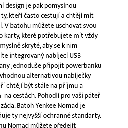
lní design je pak pomyslnou
y, kteří často cestují a chtějí mít
čí. V batohu můžete uschovat svou
 karty, které potřebujete mít vždy
myslně skryté, aby se k nim
níte integrovaný nabíjecí USB
trany jednoduše připojit powerbanku
 vhodnou alternativou nabíječky
ří chtějí být stále na příjmu a
i na cestách. Pohodlí pro vaši páteř
á záda. Batoh Yenkee Nomad je
uje ty nejvyšší ochranné standarty.
ohu Nomad můžete předejít