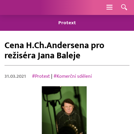
Navigace
Protext
Cena H.Ch.Andersena pro
režiséra Jana Baleje
31.03.2021
#Protext
|
#Komerční sdělení