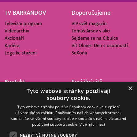
TV BARRANDOV
Doporučujeme
Televizní program
VIP svět magazín
Videoarchiv
Tomáš Arsov v akci
Akcionáři
Sejdeme se na Cibulce
Kariéra
Vít Olmer: Den s osobností
Loga ke stažení
SeXoňa
Kontakt
Sociální sítě
×
Tyto webové stránky používají
Barrandov Televizní Studio,
soubory cookie.
a.s.
Kříženeckého nám. 322
Tyto webové stránky používají soubory cookie ke zlepšení
uživatelského zážitku. Používáním našich webových stránek
152 00 Praha 5
souhlasíte se všemi soubory cookie v souladu s našimi zásadami
IČ 416 93 311
používání souborů cookie.
Více informací
dotazy@barrandov.tv
NEZBYTNĚ NUTNÉ SOUBORY