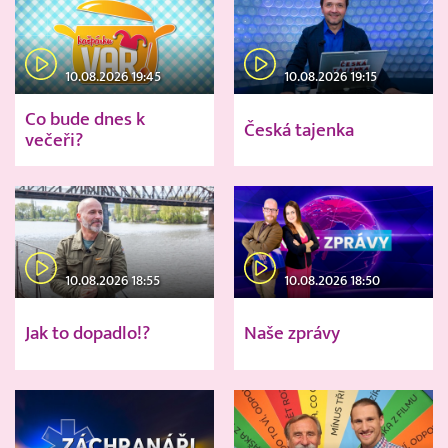
10.08.2026 19:45
10.08.2026 19:15
Co bude dnes k
Česká tajenka
večeři?
10.08.2026 18:55
10.08.2026 18:50
Jak to dopadlo!?
Naše zprávy