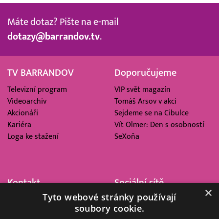
Máte dotaz? Pište na e-mail
dotazy@barrandov.tv
.
TV BARRANDOV
Doporučujeme
Televizní program
VIP svět magazín
Videoarchiv
Tomáš Arsov v akci
Akcionáři
Sejdeme se na Cibulce
Kariéra
Vít Olmer: Den s osobností
Loga ke stažení
SeXoňa
Kontakt
Sociální sítě
×
Tyto webové stránky používají
Barrandov Televizní Studio,
soubory cookie.
a.s.