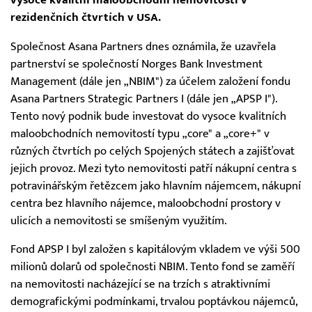
rezidenčních čtvrtích v USA.
Společnost Asana Partners dnes oznámila, že uzavřela
partnerství se společností Norges Bank Investment
Management (dále jen „NBIM") za účelem založení fondu
Asana Partners Strategic Partners I (dále jen „APSP I").
Tento nový podnik bude investovat do vysoce kvalitních
maloobchodních nemovitostí typu „core" a „core+" v
různých čtvrtích po celých Spojených státech a zajišťovat
jejich provoz. Mezi tyto nemovitosti patří nákupní centra s
potravinářským řetězcem jako hlavním nájemcem, nákupní
centra bez hlavního nájemce, maloobchodní prostory v
ulicích a nemovitosti se smíšeným využitím.
Fond APSP I byl založen s kapitálovým vkladem ve výši 500
milionů dolarů od společnosti NBIM. Tento fond se zaměří
na nemovitosti nacházející se na trzích s atraktivními
demografickými podmínkami, trvalou poptávkou nájemců,