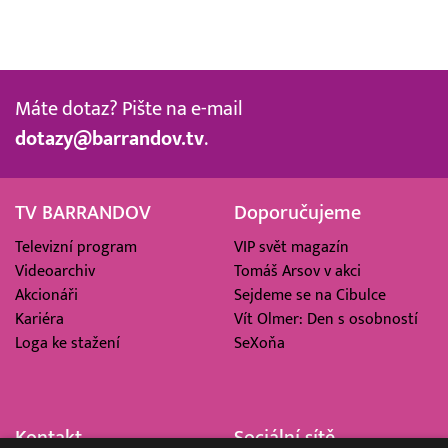
Máte dotaz? Pište na e-mail
dotazy@barrandov.tv
.
TV BARRANDOV
Doporučujeme
Televizní program
VIP svět magazín
Videoarchiv
Tomáš Arsov v akci
Akcionáři
Sejdeme se na Cibulce
Kariéra
Vít Olmer: Den s osobností
Loga ke stažení
SeXoňa
Kontakt
Sociální sítě