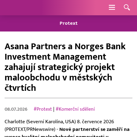
Navigace
Protext
Asana Partners a Norges Bank
Investment Management
zahajují strategický projekt
maloobchodu v městských
čtvrtích
08.07.2026
#Protext
|
#Komerční sdělení
Charlotte (Severní Karolína, USA) 8. července 2026
(PROTEXT/PRNewswire) -
Nové partnerství se zaměří na
vysoce kvalitní maloobchodní nemovitosti v