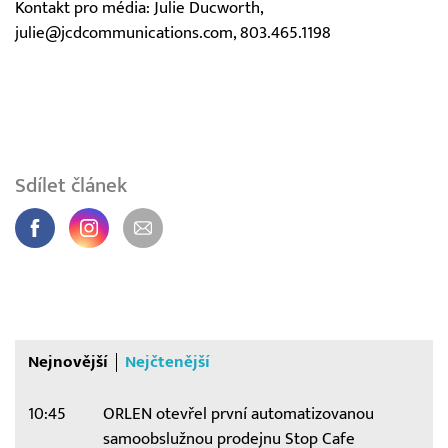
Kontakt pro média: Julie Ducworth,
julie@jcdcommunications.com, 803.465.1198
Sdílet článek
Nejnovější
Nejčtenější
10:45
ORLEN otevřel první automatizovanou
samoobslužnou prodejnu Stop Cafe