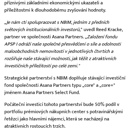
příznivými základními ekonomickými ukazateli a
příležitostmi k dlouhodobému zvyšování hodnoty.
„
Je nám ctí spolupracovat s NBIM, jedním z předních
světových institucionálních investorů
," uvedl Reed Kracke,
partner ve společnosti Asana Partners. „
Založení fondu
APSP I odráží naše společné přesvědčení o síle a odolnosti
maloobchodních nemovitostí v jednotlivých čtvrtích a
rozšiřuje naše stávající možnosti, jak těžit z atraktivních
investičních příležitostí po celé zemi."
Strategické partnerství s NBIM doplňuje stávající investiční
fond společnosti Asana Partners typu „core" a „core+"
jménem Asana Partners Select Fund.
Počáteční investicí tohoto partnerství bude 50% podíl v
portfoliu prémiových nákupních center s potravinářskými
řetězci jako hlavními nájemci, která se nacházejí na
atraktivních rostoucích trzích.