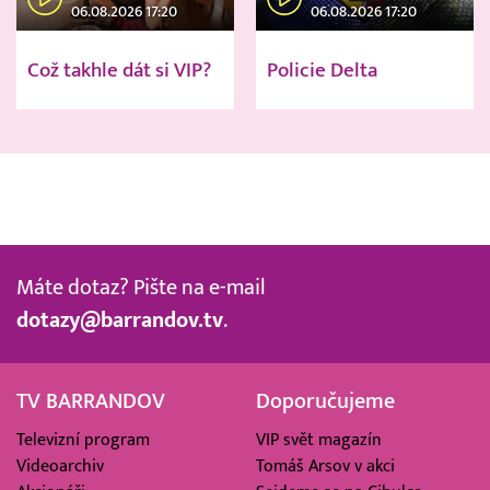
06.08.2026 17:20
06.08.2026 17:20
Což takhle dát si VIP?
Policie Delta
Máte dotaz? Pište na e-mail
dotazy@barrandov.tv
.
TV BARRANDOV
Doporučujeme
Televizní program
VIP svět magazín
Videoarchiv
Tomáš Arsov v akci