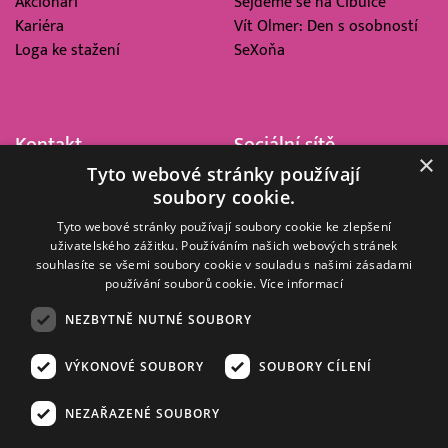
Akcionáři
Sejdeme se na Cibulce
Kariéra
Vít Olmer: Den s osobností
Loga ke stažení
SeXoňa
Kontakt
Sociální sítě
×
Tyto webové stránky používají
Barrandov Televizní Studio,
soubory cookie.
a.s.
Kříženeckého nám. 322
Tyto webové stránky používají soubory cookie ke zlepšení
uživatelského zážitku. Používáním našich webových stránek
152 00 Praha 5
souhlasíte se všemi soubory cookie v souladu s našimi zásadami
IČ 416 93 311
používání souborů cookie.
Více informací
dotazy@barrandov.tv
NEZBYTNĚ NUTNÉ SOUBORY
VÝKONOVÉ SOUBORY
SOUBORY CÍLENÍ
© 2008–2026 EMPRESA MEDIA, a.s. Všechna práva vyhrazena.
Kompletní pravidla využívání obsahu webu
najdete ZDE
.
NEZAŘAZENÉ SOUBORY
Zásady ochrany osobních a dalších zpracovávaných údajů
.
Nastavení Cookies
.