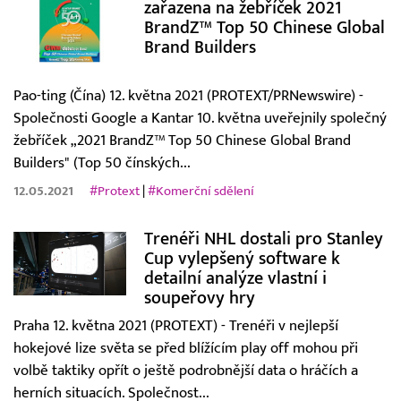
zařazena na žebříček 2021
BrandZ™ Top 50 Chinese Global
Brand Builders
Pao-ting (Čína) 12. května 2021 (PROTEXT/PRNewswire) -
Společnosti Google a Kantar 10. května uveřejnily společný
žebříček „2021 BrandZ™ Top 50 Chinese Global Brand
Builders" (Top 50 čínských...
12.05.2021
#Protext
|
#Komerční sdělení
Trenéři NHL dostali pro Stanley
Cup vylepšený software k
detailní analýze vlastní i
soupeřovy hry
Praha 12. května 2021 (PROTEXT) - Trenéři v nejlepší
hokejové lize světa se před blížícím play off mohou při
volbě taktiky opřít o ještě podrobnější data o hráčích a
herních situacích. Společnost...