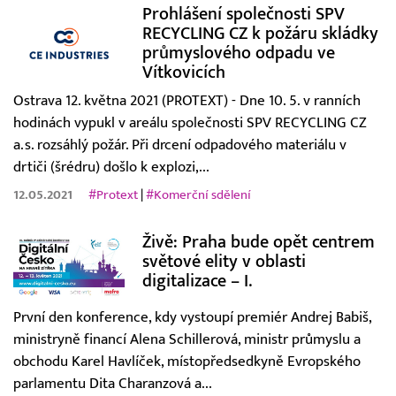
Prohlášení společnosti SPV
RECYCLING CZ k požáru skládky
průmyslového odpadu ve
Vítkovicích
Ostrava 12. května 2021 (PROTEXT) - Dne 10. 5. v ranních
hodinách vypukl v areálu společnosti SPV RECYCLING CZ
a.s. rozsáhlý požár. Při drcení odpadového materiálu v
drtiči (šrédru) došlo k explozi,...
12.05.2021
#Protext
|
#Komerční sdělení
Živě: Praha bude opět centrem
světové elity v oblasti
digitalizace – I.
První den konference, kdy vystoupí premiér Andrej Babiš,
ministryně financí Alena Schillerová, ministr průmyslu a
obchodu Karel Havlíček, místopředsedkyně Evropského
parlamentu Dita Charanzová a...