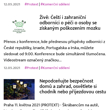
12.05.2021
#Protext
|
#Komerční sdělení
Živě: Čeští i zahraniční
odborníci o péči o osoby se
získaným poškozením mozku
Přenos z konference, kde přednesou příspěvky odborníci z
České republiky, Izraele, Portugalska a Irska, můžete
sledovat od 9:00. Konference bude simultánně tlumočena.
Videostream označený značkou...
12.05.2021
#Protext
|
#Komerční sdělení
Nepodceňujte bezpečnost
domů a zahrad, osvětlete si
chodník nebo příjezdovou cestu
Praha 11. května 2021 (PROTEXT) - Škrábancům na autě,