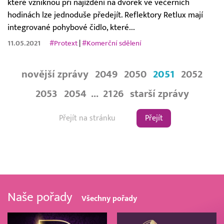
které vzniknou při najíždění na dvorek ve večerních
hodinách lze jednoduše předejít. Reflektory Retlux mají
integrované pohybové čidlo, které...
11.05.2021
#Protext
|
#Komerční sdělení
novější zprávy
2049
2050
2051
2052
2053
2054
...
2126
starší zprávy
Přejít
Naše pořady
Všechny pořady