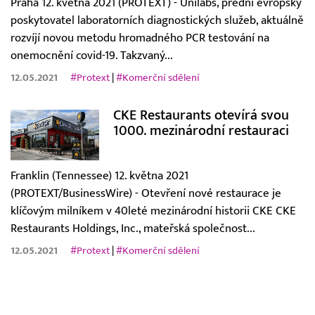
Praha 12. května 2021 (PROTEXT) - Unilabs, přední evropský
poskytovatel laboratorních diagnostických služeb, aktuálně
rozvíjí novou metodu hromadného PCR testování na
onemocnění covid-19. Takzvaný...
12.05.2021
#Protext
|
#Komerční sdělení
CKE Restaurants otevírá svou
1000. mezinárodní restauraci
Franklin (Tennessee) 12. května 2021
(PROTEXT/BusinessWire) - Otevření nové restaurace je
klíčovým milníkem v 40leté mezinárodní historii CKE CKE
Restaurants Holdings, Inc., mateřská společnost...
12.05.2021
#Protext
|
#Komerční sdělení