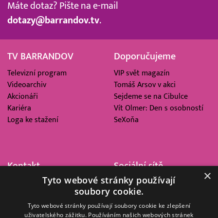
Máte dotaz? Pište na e-mail
dotazy@barrandov.tv
.
TV BARRANDOV
Doporučujeme
Televizní program
VIP svět magazín
Videoarchiv
Tomáš Arsov v akci
Akcionáři
Sejdeme se na Cibulce
Kariéra
Vít Olmer: Den s osobností
Loga ke stažení
SeXoňa
Kontakt
Sociální sítě
×
Tyto webové stránky používají
Barrandov Televizní Studio,
soubory cookie.
a.s.
Kříženeckého nám. 322
Tyto webové stránky používají soubory cookie ke zlepšení
uživatelského zážitku. Používáním našich webových stránek
152 00 Praha 5