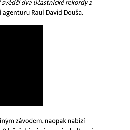
ž svědčí dva účastnické rekordy z
cí agenturu Raul David Douša.
jediným závodem, naopak nabízí