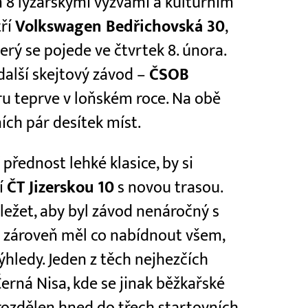
 8 lyžařskými výzvami a kulturním
tří
Volkswagen Bedřichovská 30
,
erý se pojede ve čtvrtek 8. února.
další skejtový závod –
ČSOB
éru teprve v loňském roce. Na obě
ích pár desítek míst.
 přednost lehké klasice, by si
í
ČT Jizerskou 10
s novou trasou.
áležet, aby byl závod nenáročný s
zároveň měl co nabídnout všem,
ýhledy. Jeden z těch nejhezčích
erná Nisa, kde se jinak běžkařské
rozdělen hned do třech startovních