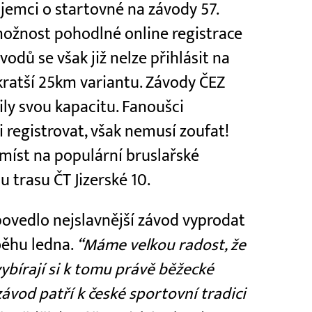
ájemci o startovné na závody 57.
 možnost pohodlné online registrace
vodů se však již nelze přihlásit na
 kratší 25km variantu. Závody ČEZ
nily svou kapacitu. Fanoušci
i registrovat, však nemusí zoufat!
 míst na populární bruslařské
 trasu ČT Jizerské 10.
povedlo nejslavnější závod vyprodat
běhu ledna.
“Máme velkou radost, že
ybírají si k tomu právě běžecké
závod patří k české sportovní tradici