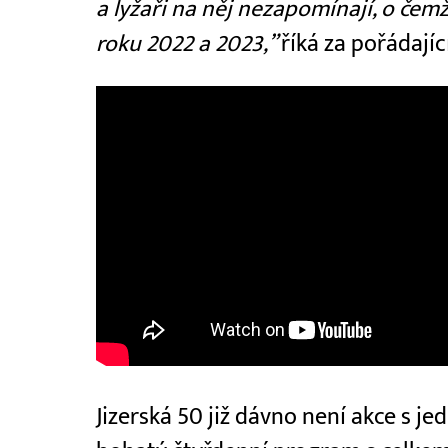
a lyžaři na něj nezapomínají, o čem
roku 2022 a 2023,”
říká za pořádají
Jizerská 50 již dávno není akce s 