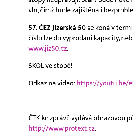
vln, čímž bude zajištěna i bezprob
57. ČEZ Jizerská 50
se koná v term
číslo lze do vyprodání kapacity, ne
www.jiz50.cz
.
SKOL ve stopě!
Odkaz na video:
https://youtu.be/
ČTK ke zprávě vydává obrazovou příl
http://www.protext.cz
.