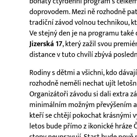
bohatý čtyřdenní program s celkem
doprovodem. Mezi ně rozhodně pa
tradiční závod volnou technikou, kt
Ve stejný den je na programu také 
Jizerská 17
, který zažil svou premi
distance v tuto chvílí zbývá posledn
Rodiny s dětmi a všichni, kdo dávají
rozhodně neměli nechat ujít letošn
Organizátoři závodu si dali extra z
minimálním možným převýšením a 
kteří se chtějí pokochat krásnými v
letos bude přímo z ikonické hráze Č
stopy neupravují. Start bude nově 