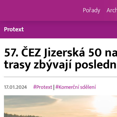
Pořady
Arc
Protext
57. ČEZ Jizerská 50 n
trasy zbývají posledn
17.01.2024
#Protext
|
#Komerční sdělení