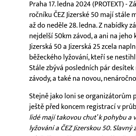
Praha 17. ledna 2024 (PROTEXT) - Z
ročníku ČEZ Jizerské 50 mají stále
až do neděle 28. ledna. Z nabídky zá
nejdelší 50km závod, a ani na jeho
Jizerská 50 a Jizerská 25 zcela napl
běžeckého lyžování, kteří se nestihl
Stále zbývá posledních pár desítek
závody, a také na novou, nenáročnou
Stejně jako loni se organizátorům 
ještě před koncem registrací v prů
lidé mají takovou chuť k pohybu a v
lyžování a ČEZ Jizerskou 50. Slavný 