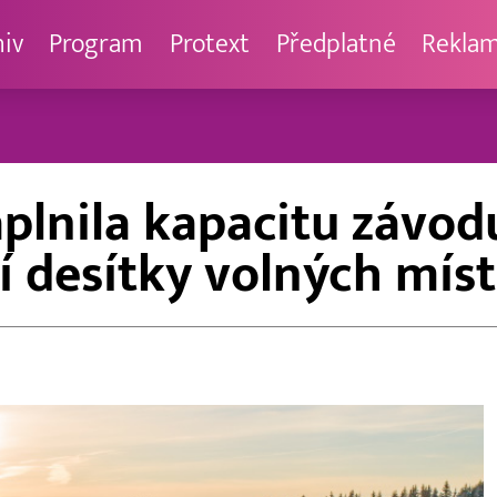
hiv
Program
Protext
Předplatné
Rekla
aplnila kapacitu závo
í desítky volných míst