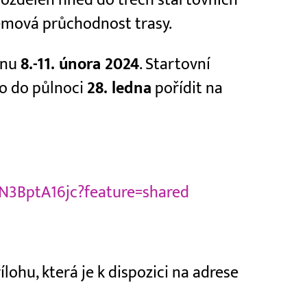
lémová průchodnost trasy.
ínu
8.-11. února 2024
. Startovní
bo do půlnoci
28. ledna
pořídit na
eN3BptA16jc?feature=shared
ohu, která je k dispozici na adrese