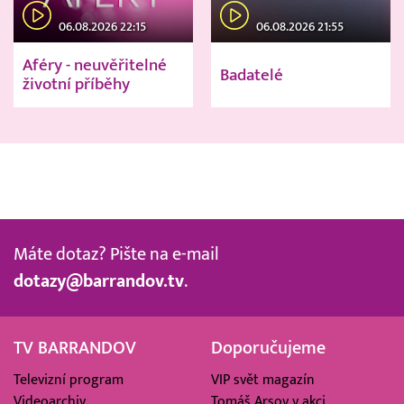
06.08.2026 22:15
06.08.2026 21:55
Aféry - neuvěřitelné
Badatelé
životní příběhy
Máte dotaz? Pište na e-mail
dotazy@barrandov.tv
.
TV BARRANDOV
Doporučujeme
Televizní program
VIP svět magazín
Videoarchiv
Tomáš Arsov v akci