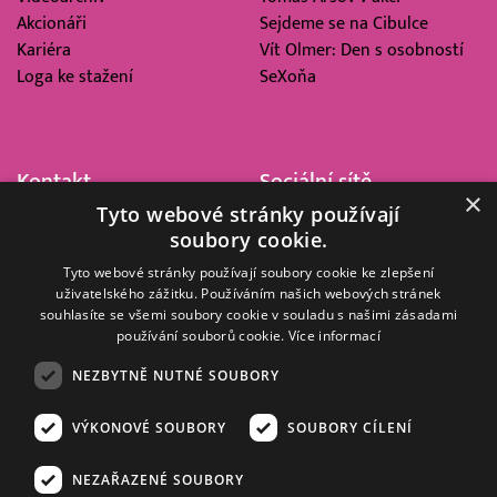
Akcionáři
Sejdeme se na Cibulce
Kariéra
Vít Olmer: Den s osobností
Loga ke stažení
SeXoňa
Kontakt
Sociální sítě
×
Tyto webové stránky používají
Barrandov Televizní Studio,
soubory cookie.
a.s.
Kříženeckého nám. 322
Tyto webové stránky používají soubory cookie ke zlepšení
uživatelského zážitku. Používáním našich webových stránek
152 00 Praha 5
souhlasíte se všemi soubory cookie v souladu s našimi zásadami
IČ 416 93 311
používání souborů cookie.
Více informací
dotazy@barrandov.tv
NEZBYTNĚ NUTNÉ SOUBORY
VÝKONOVÉ SOUBORY
SOUBORY CÍLENÍ
© 2008–2026 EMPRESA MEDIA, a.s. Všechna práva vyhrazena.
Kompletní pravidla využívání obsahu webu
najdete ZDE
.
NEZAŘAZENÉ SOUBORY
Zásady ochrany osobních a dalších zpracovávaných údajů
.