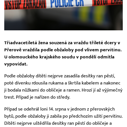
Třiadvacetiletá žena souzená za vraždu tříleté dcery v
Přerově vraždila podle obžaloby pod vlivem pervitinu.
U olomouckého krajského soudu v pondělí odmítla
vypovídat.
Podle obžaloby dítěti nejprve zasadila desítky ran pěstí,
poté dívenku rdousila rukama a škrtila kabelem a nakonec
ji bodala nůžkami do obličeje a ramen. Hrozí jí až výjimečný
trest. Případ je nařízen do středy.
Případ se odehrál loni 14. srpna v jednom z přerovských
bytů, podle obžaloby ji zabila po předchozím užití pervitinu.
Dítěti nejprve uštědřila desítky ran pěstí do obličeje a