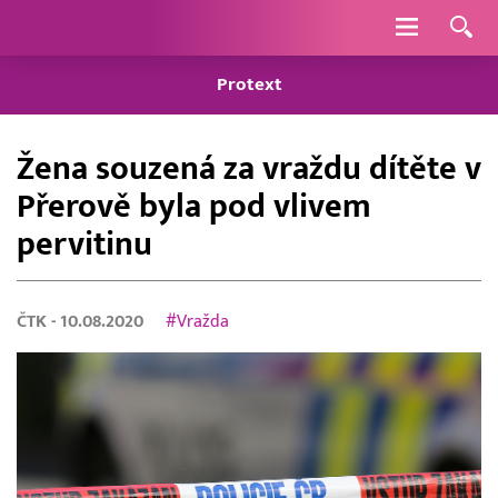
Navigace
Protext
Žena souzená za vraždu dítěte v
Přerově byla pod vlivem
pervitinu
ČTK
- 10.08.2020
#Vražda