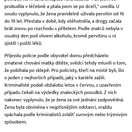
probudila v léčebně a ptala jsem se po dceři," uvedla. U
soudu vyplynulo, že žena pravidelně užívala pervitin od 16
do 19 let. Přestala v době, kdy otěhotněla, a drogy začala
brát znovu po rozchodu s přítelem. Podle znalců nebyla v
osudný den pod vlivem alkoholu, kromě pervitinu u ní
zjistili i požití léků.
Příjezdu policie podle obyvatel domu předcházelo
zmatené chování matky dítěte, svědci tehdy mluvili o tom,
že pobíhala po sklepě. Pro policisty, kteří na místě byli, šlo
o jeden z nejhorších případů, jaký v kariéře zažili.
Kriminalisté podali obžalobu letos v červnu, s uzavřením
případu čekali na výsledky znaleckých posudků. Z nich
nakonec vyplynulo, že je žena za své jednání zodpovědná.
Žena byla obviněna v nejpřísnějším odstavci, vraždu
spáchala podle kriminalistů zvlášť surovým nebo trýznivým
způsobem.