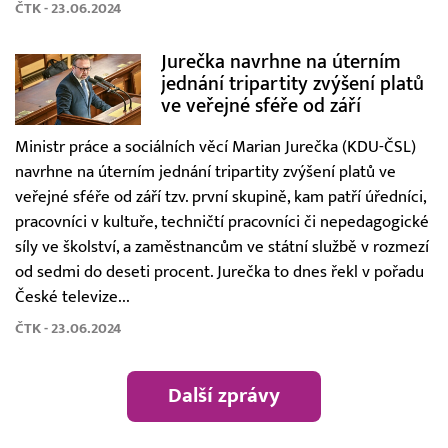
ČTK - 23.06.2024
Jurečka navrhne na úterním
jednání tripartity zvýšení platů
ve veřejné sféře od září
Ministr práce a sociálních věcí Marian Jurečka (KDU-ČSL)
navrhne na úterním jednání tripartity zvýšení platů ve
veřejné sféře od září tzv. první skupině, kam patří úředníci,
pracovníci v kultuře, techničtí pracovníci či nepedagogické
síly ve školství, a zaměstnancům ve státní službě v rozmezí
od sedmi do deseti procent. Jurečka to dnes řekl v pořadu
České televize...
ČTK - 23.06.2024
Další zprávy