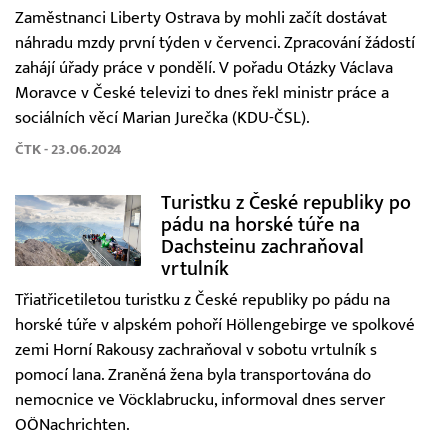
Zaměstnanci Liberty Ostrava by mohli začít dostávat
náhradu mzdy první týden v červenci. Zpracování žádostí
zahájí úřady práce v pondělí. V pořadu Otázky Václava
Moravce v České televizi to dnes řekl ministr práce a
sociálních věcí Marian Jurečka (KDU-ČSL).
ČTK - 23.06.2024
Turistku z České republiky po
pádu na horské túře na
Dachsteinu zachraňoval
vrtulník
Třiatřicetiletou turistku z České republiky po pádu na
horské túře v alpském pohoří Höllengebirge ve spolkové
zemi Horní Rakousy zachraňoval v sobotu vrtulník s
pomocí lana. Zraněná žena byla transportována do
nemocnice ve Vöcklabrucku, informoval dnes server
OÖNachrichten.