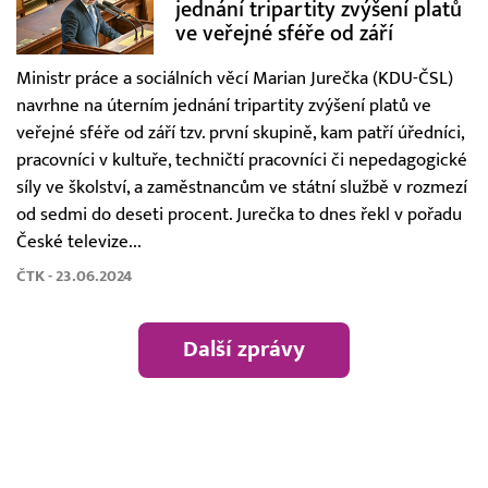
jednání tripartity zvýšení platů
ve veřejné sféře od září
Ministr práce a sociálních věcí Marian Jurečka (KDU-ČSL)
navrhne na úterním jednání tripartity zvýšení platů ve
veřejné sféře od září tzv. první skupině, kam patří úředníci,
pracovníci v kultuře, techničtí pracovníci či nepedagogické
síly ve školství, a zaměstnancům ve státní službě v rozmezí
od sedmi do deseti procent. Jurečka to dnes řekl v pořadu
České televize...
ČTK - 23.06.2024
Další zprávy