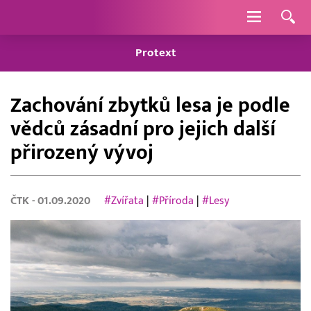
Navigace
Protext
Zachování zbytků lesa je podle
vědců zásadní pro jejich další
přirozený vývoj
ČTK
- 01.09.2020
#Zvířata
|
#Příroda
|
#Lesy