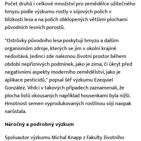
Počet druhů i celkové množství pro zemědělce užitečného
hmyzu podle výzkumu rostly v sójových polích v
blízkosti lesa a na polích obklopených většími plochami
původních lesních porostů.
"Ostrůvky původního lesa poskytují hmyzu a dalším
organismům zdroje, kterých se jim v okolní krajině
nedostává. Jedinci zde naleznou životní prostor během
období nepříznivých podmínek, jako je zima, či úkryt před
negativními aspekty moderního zemědělství, jako je
aplikace pesticidů," popsal šéf výzkumu Ezequiel
González. Vědci v takových případech zaznamenali, že
plocha listů okousaných například housenkami byla nižší.
Hmotnost semen vyprodukovaných rostlinou sóji naopak
narůstala.
Náročný a podrobný výzkum
Spoluautor výzkumu Michal Knapp z Fakulty životního