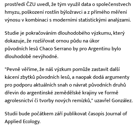
prostředí ČZU uvedl, že tým využil data o společenstvech
hmyzu, poškození rostlin býložravci a z přímého měření
výnosu v kombinaci s moderními statistickými analýzami.
Studie je pokračováním dlouhodobého výzkumu, který
dokazuje, že rozšiřovat ornou půdu na úkor
původních lesů Chaco Serrano by pro Argentinu bylo
dlouhodobě nevýhodné.
"Pevně věříme, že náš výzkum pomůže zastavit další
kácení zbytků původních lesů, a naopak dodá argumenty
pro podporu aktuálních snah o návrat původních druhů
dřevin do argentinské zemědělské krajiny ve formě
agrolesnictví či tvorby nových remízků," uzavřel González.
Studii bude počátkem září publikovat časopis Journal of
Applied Ecology.