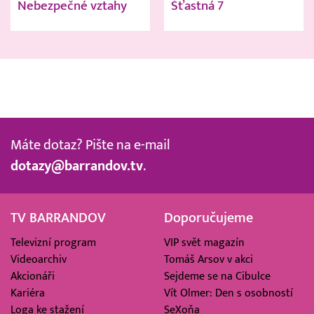
Nebezpečné vztahy
Šťastná 7
Máte dotaz? Pište na e-mail
dotazy@barrandov.tv
.
TV BARRANDOV
Doporučujeme
Televizní program
VIP svět magazín
Videoarchiv
Tomáš Arsov v akci
Akcionáři
Sejdeme se na Cibulce
Kariéra
Vít Olmer: Den s osobností
Loga ke stažení
SeXoňa