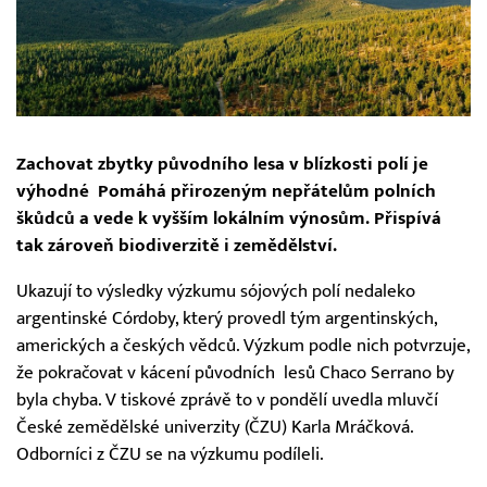
Zachovat zbytky původního lesa v blízkosti polí je
výhodné Pomáhá přirozeným nepřátelům polních
škůdců a vede k vyšším lokálním výnosům. Přispívá
tak zároveň biodiverzitě i zemědělství.
Ukazují to výsledky výzkumu sójových polí nedaleko
argentinské Córdoby, který provedl tým argentinských,
amerických a českých vědců. Výzkum podle nich potvrzuje,
že pokračovat v kácení původních lesů Chaco Serrano by
byla chyba. V tiskové zprávě to v pondělí uvedla mluvčí
České zemědělské univerzity (ČZU) Karla Mráčková.
Odborníci z ČZU se na výzkumu podíleli.