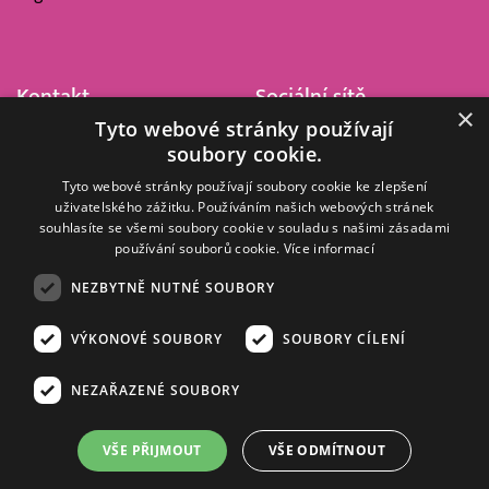
Kontakt
Sociální sítě
×
Tyto webové stránky používají
Barrandov Televizní Studio,
soubory cookie.
a.s.
Kříženeckého nám. 322
Tyto webové stránky používají soubory cookie ke zlepšení
uživatelského zážitku. Používáním našich webových stránek
152 00 Praha 5
souhlasíte se všemi soubory cookie v souladu s našimi zásadami
IČ 416 93 311
používání souborů cookie.
Více informací
dotazy@barrandov.tv
NEZBYTNĚ NUTNÉ SOUBORY
VÝKONOVÉ SOUBORY
SOUBORY CÍLENÍ
© 2008–2026 EMPRESA MEDIA, a.s. Všechna práva vyhrazena.
Kompletní pravidla využívání obsahu webu
najdete ZDE
.
NEZAŘAZENÉ SOUBORY
Zásady ochrany osobních a dalších zpracovávaných údajů
.
Nastavení Cookies
.
Informace o měření sledovanosti videa ve video archivu
VŠE PŘIJMOUT
VŠE ODMÍTNOUT
Nielsen Digital Measurement
. Využíváme grafické podklady z