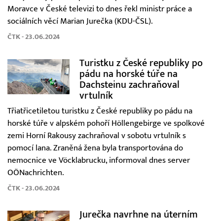
Moravce v České televizi to dnes řekl ministr práce a
sociálních věcí Marian Jurečka (KDU-ČSL).
ČTK - 23.06.2024
Turistku z České republiky po
pádu na horské túře na
Dachsteinu zachraňoval
vrtulník
Třiatřicetiletou turistku z České republiky po pádu na
horské túře v alpském pohoří Höllengebirge ve spolkové
zemi Horní Rakousy zachraňoval v sobotu vrtulník s
pomocí lana. Zraněná žena byla transportována do
nemocnice ve Vöcklabrucku, informoval dnes server
OÖNachrichten.
ČTK - 23.06.2024
Jurečka navrhne na úterním