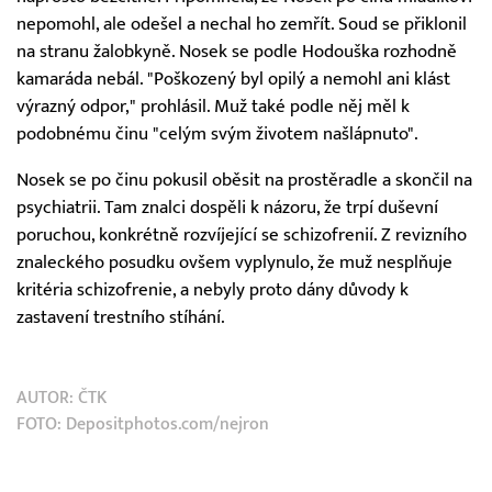
nepomohl, ale odešel a nechal ho zemřít. Soud se přiklonil
na stranu žalobkyně. Nosek se podle Hodouška rozhodně
kamaráda nebál. "Poškozený byl opilý a nemohl ani klást
výrazný odpor," prohlásil. Muž také podle něj měl k
podobnému činu "celým svým životem našlápnuto".
Nosek se po činu pokusil oběsit na prostěradle a skončil na
psychiatrii. Tam znalci dospěli k názoru, že trpí duševní
poruchou, konkrétně rozvíjející se schizofrenií. Z revizního
znaleckého posudku ovšem vyplynulo, že muž nesplňuje
kritéria schizofrenie, a nebyly proto dány důvody k
zastavení trestního stíhání.
AUTOR:
ČTK
FOTO: Depositphotos.com/nejron