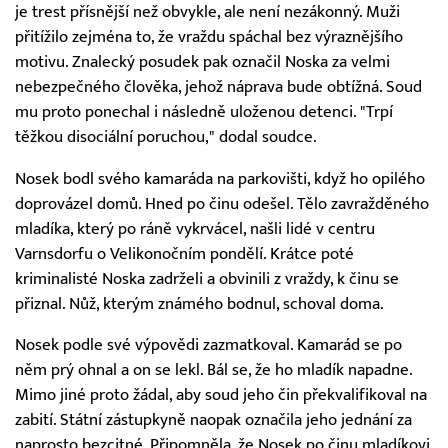
je trest přísnější než obvykle, ale není nezákonný. Muži
přitížilo zejména to, že vraždu spáchal bez výraznějšího
motivu. Znalecký posudek pak označil Noska za velmi
nebezpečného člověka, jehož náprava bude obtížná. Soud
mu proto ponechal i následně uloženou detenci. "Trpí
těžkou disociální poruchou," dodal soudce.
Nosek bodl svého kamaráda na parkovišti, když ho opilého
doprovázel domů. Hned po činu odešel. Tělo zavražděného
mladíka, který po ráně vykrvácel, našli lidé v centru
Varnsdorfu o Velikonočním pondělí. Krátce poté
kriminalisté Noska zadrželi a obvinili z vraždy, k činu se
přiznal. Nůž, kterým známého bodnul, schoval doma.
Nosek podle své výpovědi zazmatkoval. Kamarád se po
něm prý ohnal a on se lekl. Bál se, že ho mladík napadne.
Mimo jiné proto žádal, aby soud jeho čin překvalifikoval na
zabití. Státní zástupkyně naopak označila jeho jednání za
naprosto bezcitné. Připomněla, že Nosek po činu mladíkovi