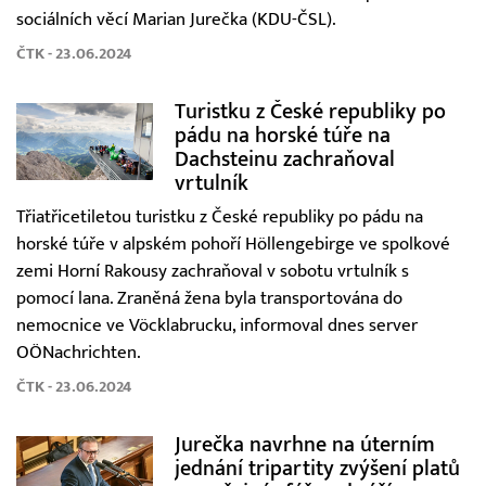
sociálních věcí Marian Jurečka (KDU-ČSL).
ČTK - 23.06.2024
Turistku z České republiky po
pádu na horské túře na
Dachsteinu zachraňoval
vrtulník
Třiatřicetiletou turistku z České republiky po pádu na
horské túře v alpském pohoří Höllengebirge ve spolkové
zemi Horní Rakousy zachraňoval v sobotu vrtulník s
pomocí lana. Zraněná žena byla transportována do
nemocnice ve Vöcklabrucku, informoval dnes server
OÖNachrichten.
ČTK - 23.06.2024
Jurečka navrhne na úterním
jednání tripartity zvýšení platů