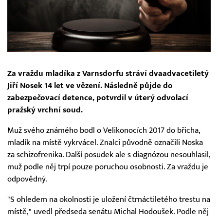
Za vraždu mladíka z Varnsdorfu stráví dvaadvacetiletý
Jiří Nosek 14 let ve vězení. Následně půjde do
zabezpečovací detence, potvrdil v úterý odvolací
pražský vrchní soud.
Muž svého známého bodl o Velikonocích 2017 do břicha,
mladík na místě vykrvácel. Znalci původně označili Noska
za schizofrenika. Další posudek ale s diagnózou nesouhlasil,
muž podle něj trpí pouze poruchou osobnosti. Za vraždu je
odpovědný.
"S ohledem na okolnosti je uložení čtrnáctiletého trestu na
místě," uvedl předseda senátu Michal Hodoušek. Podle něj