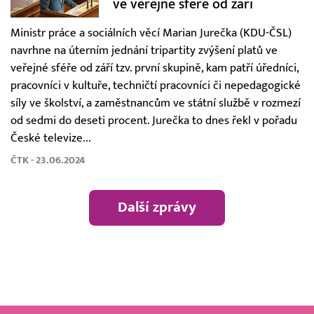
ve veřejné sféře od září
Ministr práce a sociálních věcí Marian Jurečka (KDU-ČSL)
navrhne na úterním jednání tripartity zvýšení platů ve
veřejné sféře od září tzv. první skupině, kam patří úředníci,
pracovníci v kultuře, techničtí pracovníci či nepedagogické
síly ve školství, a zaměstnancům ve státní službě v rozmezí
od sedmi do deseti procent. Jurečka to dnes řekl v pořadu
České televize...
ČTK - 23.06.2024
Další zprávy