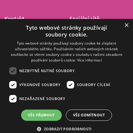
Kontakt
Sociální sítě
×
Tyto webové stránky používají
Barrandov Televizní Studio,
soubory cookie.
a.s.
Kříženeckého nám. 322
Tyto webové stránky používají soubory cookie ke zlepšení
uživatelského zážitku. Používáním našich webových stránek
152 00 Praha 5
souhlasíte se všemi soubory cookie v souladu s našimi zásadami
IČ 416 93 311
používání souborů cookie.
Více informací
dotazy@barrandov.tv
NEZBYTNĚ NUTNÉ SOUBORY
VÝKONOVÉ SOUBORY
SOUBORY CÍLENÍ
© 2008–2026 EMPRESA MEDIA, a.s. Všechna práva vyhrazena.
Kompletní pravidla využívání obsahu webu
najdete ZDE
.
NEZAŘAZENÉ SOUBORY
Zásady ochrany osobních a dalších zpracovávaných údajů
.
Nastavení Cookies
.
Informace o měření sledovanosti videa ve video archivu
VŠE PŘIJMOUT
VŠE ODMÍTNOUT
Nielsen Digital Measurement
. Využíváme grafické podklady z
depositphotos.com
.
ZOBRAZIT PODROBNOSTI