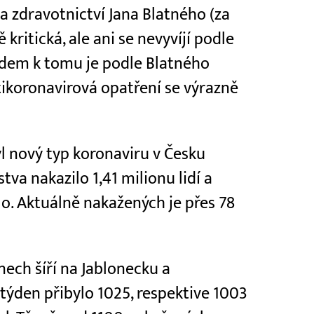
a zdravotnictví Jana Blatného (za
kritická, ale ani se nevyvíjí podle
edem k tomu je podle Blatného
ikoronavirová opatření se výrazně
l nový typ koronaviru v Česku
tva nakazilo 1,41 milionu lidí a
lo. Aktuálně nakažených je přes 78
nech šíří na Jablonecku a
 týden přibylo 1025, respektive 1003