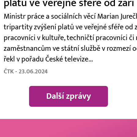
platů ve veřejné sféře od září
Ministr práce a sociálních věcí Marian Jur
tripartity zvýšení platů ve veřejné sféře od z
pracovníci v kultuře, techničtí pracovníci či
zaměstnancům ve státní službě v rozmezí od
řekl v pořadu České televize...
ČTK - 23.06.2024
Další zprávy