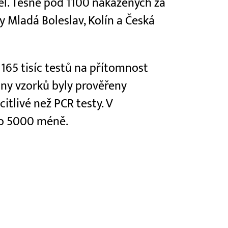
el. Těsně pod 1100 nakažených za
y Mladá Boleslav, Kolín a Česká
165 tisíc testů na přítomnost
tiny vzorků byly prověřeny
itlivé než PCR testy. V
 o 5000 méně.