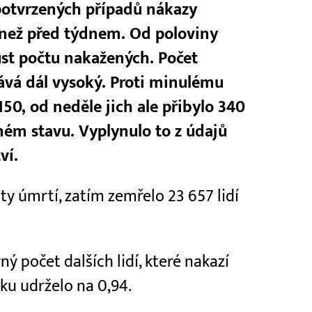
 potvrzených případů nákazy
než před týdnem. Od poloviny
ůst počtu nakažených. Počet
ává dál vysoký. Proti minulému
 150, od neděle jich ale přibylo 340
ném stavu. Vyplynulo to z údajů
ví.
ty úmrtí, zatím zemřelo 23 657 lidí
ý počet dalších lidí, které nakazí
rku udrželo na 0,94.