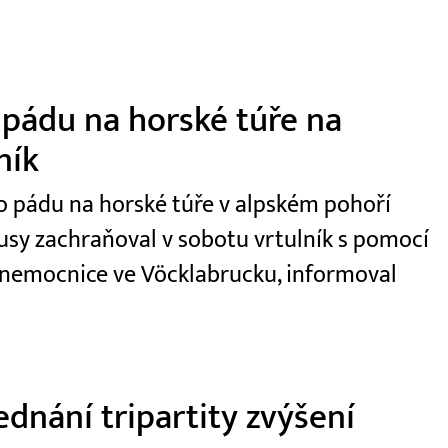
 pádu na horské túře na
ník
 po pádu na horské túře v alpském pohoří
usy zachraňoval v sobotu vrtulník s pomocí
 nemocnice ve Vöcklabrucku, informoval
dnání tripartity zvýšení