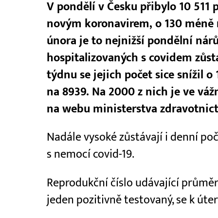
V pondělí v Česku přibylo 10 511
novým koronavirem, o 130 méně 
února je to nejnižší pondělní nár
hospitalizovaných s covidem zůst
týdnu se jejich počet sice snížil o
na 8939. Na 2000 z nich je ve váž
na webu ministerstva zdravotnict
Nadále vysoké zůstávají i denní poč
s nemocí covid-19.
Reprodukční číslo udávající průměrn
jeden pozitivně testovaný, se k úte