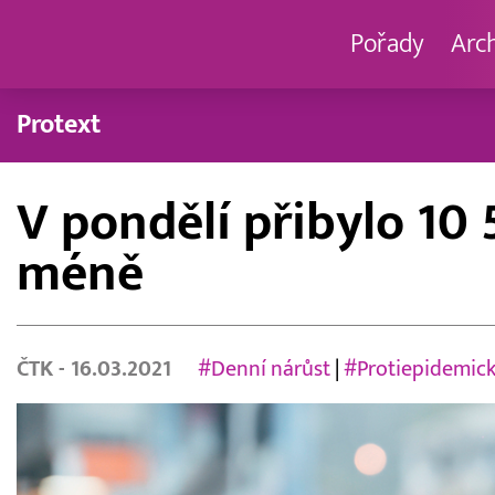
Pořady
Arc
Protext
V pondělí přibylo 10
méně
ČTK
- 16.03.2021
#Denní nárůst
|
#Protiepidemick