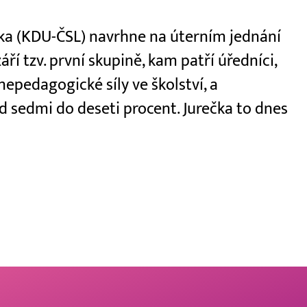
ečka (KDU-ČSL) navrhne na úterním jednání
áří tzv. první skupině, kam patří úředníci,
 nepedagogické síly ve školství, a
 sedmi do deseti procent. Jurečka to dnes