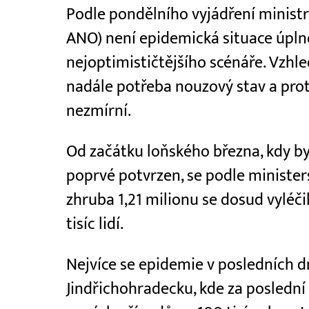
Podle pondělního vyjádření ministr
ANO) není epidemická situace úplně 
nejoptimističtějšího scénáře. Vzhl
nadále potřeba nouzový stav a prot
nezmírní.
Od začátku loňského března, kdy by
poprvé potvrzen, se podle ministers
zhruba 1,21 milionu se dosud vyléči
tisíc lidí.
Nejvíce se epidemie v posledních d
Jindřichohradecku, kde za poslední