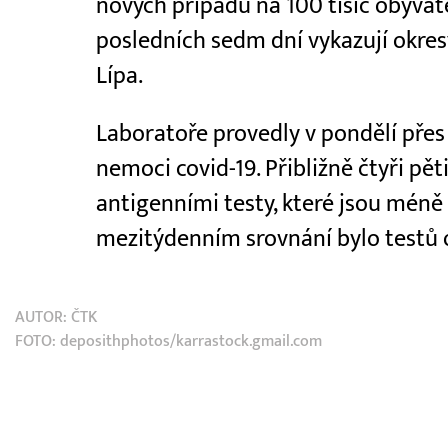
nových případů na 100 tisíc obyvat
posledních sedm dní vykazují okres
Lípa.
Laboratoře provedly v pondělí přes 
nemoci covid-19. Přibližně čtyři pě
antigenními testy, které jsou méně c
mezitýdenním srovnání bylo testů
AUTOR:
ČTK
FOTO: deposithphotos/karrastock.gmail.com