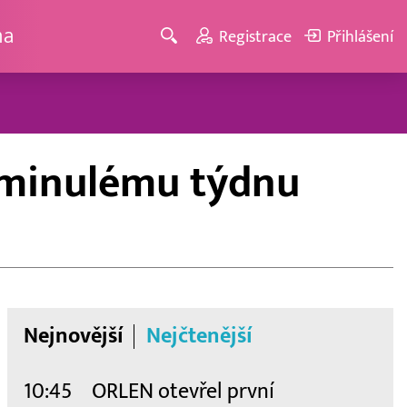
ma
Registrace
Přihlášení
i minulému týdnu
Nejnovější
Nejčtenější
10:45
ORLEN otevřel první