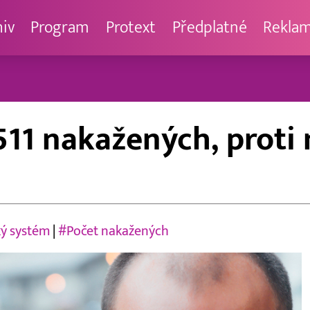
hiv
Program
Protext
Předplatné
Rekla
 511 nakažených, prot
ý systém
|
#Počet nakažených