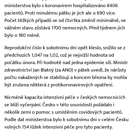
ministerstva bylo s koronavirem hospitalizováno 8406
pacientů. Proti minulému pátku je jich ale o 690 více.
Počet těžkých případů se od čtvrtka změnil minimálně, ve
vážném stavu zůstává 1700 nemocných. Před týdnem jich
bylo o 180 méně.
Reprodukční číslo k sobotnímu dni opět kleslo, snížilo se z
předchozích 1,047 na 1,02, což je nejnižší hodnota od
počátku února. Při hodnotě nad jedna epidemie sílí. Ministr
zdravotnictví Jan Blatný (za ANO) v pátek uvedl, že nárůsty
počtu nakažených se stabilizují a koncem března by mohla
být zrušena některá z protikoronavirových opatření.
Nicméně kapacita intenzivní péče v českých nemocnicích
se blíží vyčerpání. Česko v této souvislosti požádalo i
několik zemí o pomoc s umístěním covidových pacientů.
Podle dat ministerstva bylo k sobotnímu dni v celém Česku
volných 154 lůžek intenzivní péče pro tyto pacienty.