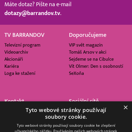
Máte dotaz? Pište na e-mail
dotazy@barrandov.tv
.
TV BARRANDOV
Doporučujeme
Televizní program
VIP svět magazín
Videoarchiv
Tomáš Arsov v akci
Akcionáři
Sejdeme se na Cibulce
Kariéra
Vít Olmer: Den s osobností
Loga ke stažení
SeXoňa
Kontakt
Sociální sítě
×
Tyto webové stránky používají
Barrandov Televizní Studio,
soubory cookie.
a.s.
Kříženeckého nám. 322
Tyto webové stránky používají soubory cookie ke zlepšení
uživatelského zážitku. Používáním našich webových stránek