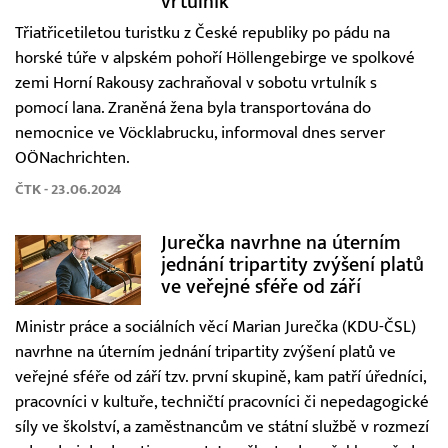
vrtulník
Třiatřicetiletou turistku z České republiky po pádu na
horské túře v alpském pohoří Höllengebirge ve spolkové
zemi Horní Rakousy zachraňoval v sobotu vrtulník s
pomocí lana. Zraněná žena byla transportována do
nemocnice ve Vöcklabrucku, informoval dnes server
OÖNachrichten.
ČTK - 23.06.2024
Jurečka navrhne na úterním
jednání tripartity zvýšení platů
ve veřejné sféře od září
Ministr práce a sociálních věcí Marian Jurečka (KDU-ČSL)
navrhne na úterním jednání tripartity zvýšení platů ve
veřejné sféře od září tzv. první skupině, kam patří úředníci,
pracovníci v kultuře, techničtí pracovníci či nepedagogické
síly ve školství, a zaměstnancům ve státní službě v rozmezí