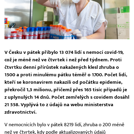
V Česku v pátek přibylo 13 074 lidí s nemocí covid-19,
což je méně než ve čtvrtek i než před týdnem. Proti
čtvrtku denní přírůstek nakažených klesl zhruba o
1500 a proti minulému pátku téměř o 1700. Počet lidí,
kteří se koronavirem nakazili od počátku epidemie,
překročil 1,3 milionu, přičemž přes 165 tisíc případů je
z uplynulých 14 dnů. Počet zemřelých s covidem dosáhl
21 558. Vyplývá to z údajů na webu ministerstva
zdravotnictví.
V nemocnicích bylo v pátek 8219 lidí, zhruba o 200 méně
než ve čtvrtek, kdy podle aktualizovaných údajů