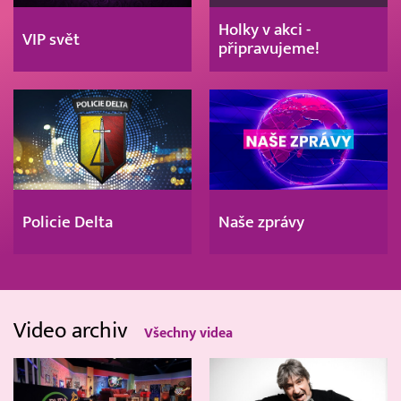
Holky v akci -
VIP svět
připravujeme!
Policie Delta
Naše zprávy
Video archiv
Všechny videa