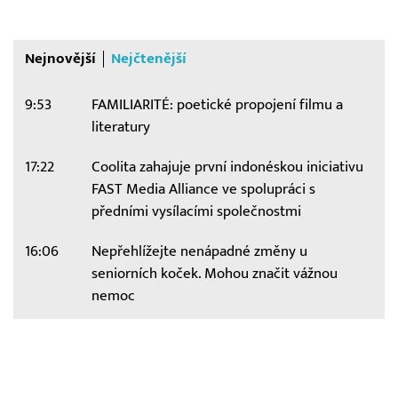
Nejnovější
Nejčtenější
9:53
FAMILIARITÉ: poetické propojení filmu a
literatury
17:22
Coolita zahajuje první indonéskou iniciativu
FAST Media Alliance ve spolupráci s
předními vysílacími společnostmi
16:06
Nepřehlížejte nenápadné změny u
seniorních koček. Mohou značit vážnou
nemoc