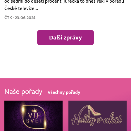
od sedmi do deseti procent. Jurečka to dnes řekl v pořadu
České televize...
ČTK - 23.06.2024
Další zprávy
Naše pořady
Všechny pořady