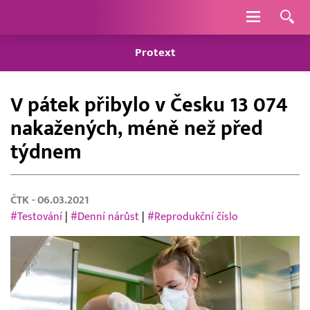
Navigace
Protext
V pátek přibylo v Česku 13 074
nakažených, méně než před
týdnem
ČTK
- 06.03.2021
#Testování
|
#Denní nárůst
|
#Reprodukční číslo