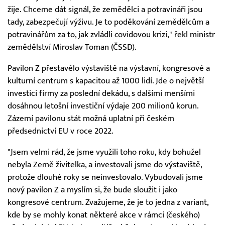
žije. Chceme dát signál, že zemědělci a potravináři jsou
tady, zabezpečují výživu. Je to poděkování zemědělcům a
potravinářům za to, jak zvládli covidovou krizi," řekl ministr
zemědělství Miroslav Toman (ČSSD).
Pavilon Z přestavělo výstaviště na výstavní, kongresové a
kulturní centrum s kapacitou až 1000 lidí. Jde o největší
investici firmy za poslední dekádu, s dalšími menšími
dosáhnou letošní investiční výdaje 200 milionů korun.
Zázemí pavilonu stát možná uplatní při českém
předsednictví EU v roce 2022.
"Jsem velmi rád, že jsme využili toho roku, kdy bohužel
nebyla Země živitelka, a investovali jsme do výstaviště,
protože dlouhé roky se neinvestovalo. Vybudovali jsme
nový pavilon Z a myslím si, že bude sloužit i jako
kongresové centrum. Zvažujeme, že je to jedna z variant,
kde by se mohly konat některé akce v rámci (českého)