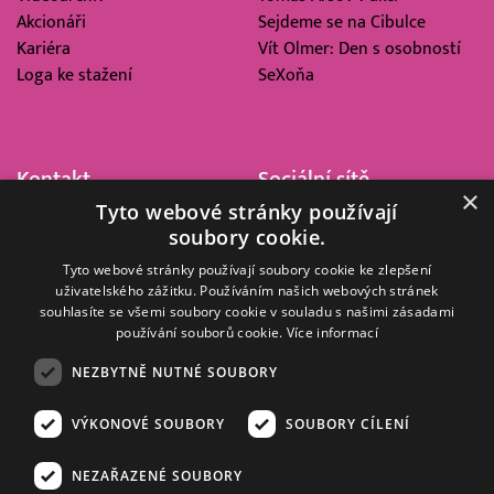
Akcionáři
Sejdeme se na Cibulce
Kariéra
Vít Olmer: Den s osobností
Loga ke stažení
SeXoňa
Kontakt
Sociální sítě
×
Tyto webové stránky používají
Barrandov Televizní Studio,
soubory cookie.
a.s.
Kříženeckého nám. 322
Tyto webové stránky používají soubory cookie ke zlepšení
uživatelského zážitku. Používáním našich webových stránek
152 00 Praha 5
souhlasíte se všemi soubory cookie v souladu s našimi zásadami
IČ 416 93 311
používání souborů cookie.
Více informací
dotazy@barrandov.tv
NEZBYTNĚ NUTNÉ SOUBORY
VÝKONOVÉ SOUBORY
SOUBORY CÍLENÍ
© 2008–2026 EMPRESA MEDIA, a.s. Všechna práva vyhrazena.
Kompletní pravidla využívání obsahu webu
najdete ZDE
.
NEZAŘAZENÉ SOUBORY
Zásady ochrany osobních a dalších zpracovávaných údajů
.