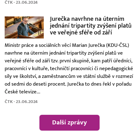
ČTK - 23.06.2024
Jurečka navrhne na úterním
jednání tripartity zvýšení platů
ve veřejné sféře od září
Ministr práce a sociálních věcí Marian Jurečka (KDU-ČSL)
navrhne na úterním jednání tripartity zvýšení platů ve
veřejné sféře od září tzv. první skupině, kam patří úředníci,
pracovníci v kultuře, techničtí pracovníci či nepedagogické
síly ve školství, a zaměstnancům ve státní službě v rozmezí
od sedmi do deseti procent. Jurečka to dnes řekl v pořadu
České televize...
ČTK - 23.06.2024
Další zprávy