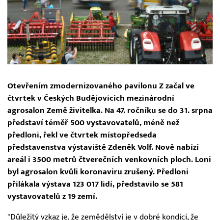
Otevřením zmodernizovaného pavilonu Z začal ve
čtvrtek v Českých Budějovicích mezinárodní
agrosalon Země živitelka. Na 47. ročníku se do 31. srpna
představí téměř 500 vystavovatelů, méně než
předloni, řekl ve čtvrtek místopředseda
představenstva výstaviště Zdeněk Volf. Nově nabízí
areál i 3500 metrů čtverečních venkovních ploch. Loni
byl agrosalon kvůli koronaviru zrušený. Předloni
přilákala výstava 123 017 lidí, představilo se 581
vystavovatelů z 19 zemí.
"Důležitý vzkaz je, že zemědělství je v dobré kondici, že