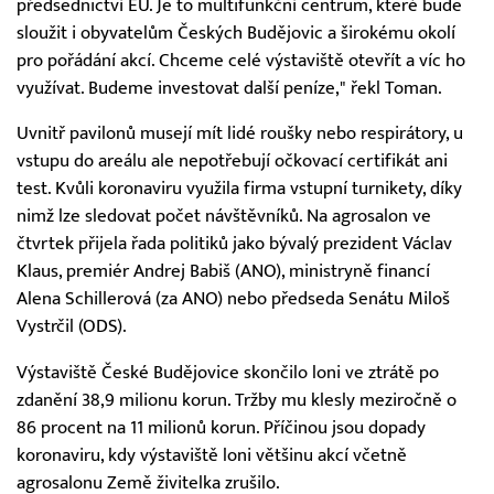
předsednictví EU. Je to multifunkční centrum, které bude
sloužit i obyvatelům Českých Budějovic a širokému okolí
pro pořádání akcí. Chceme celé výstaviště otevřít a víc ho
využívat. Budeme investovat další peníze," řekl Toman.
Uvnitř pavilonů musejí mít lidé roušky nebo respirátory, u
vstupu do areálu ale nepotřebují očkovací certifikát ani
test. Kvůli koronaviru využila firma vstupní turnikety, díky
nimž lze sledovat počet návštěvníků. Na agrosalon ve
čtvrtek přijela řada politiků jako bývalý prezident Václav
Klaus, premiér Andrej Babiš (ANO), ministryně financí
Alena Schillerová (za ANO) nebo předseda Senátu Miloš
Vystrčil (ODS).
Výstaviště České Budějovice skončilo loni ve ztrátě po
zdanění 38,9 milionu korun. Tržby mu klesly meziročně o
86 procent na 11 milionů korun. Příčinou jsou dopady
koronaviru, kdy výstaviště loni většinu akcí včetně
agrosalonu Země živitelka zrušilo.