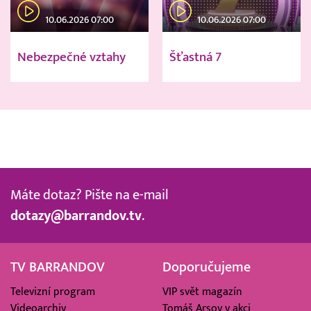
10.06.2026 07:00
10.06.2026 07:00
Nebezpečné vztahy
Šťastná 7
Máte dotaz? Pište na e-mail
dotazy@barrandov.tv
.
TV BARRANDOV
Doporučujeme
Televizní program
VIP svět magazín
Videoarchiv
Tomáš Arsov v akci