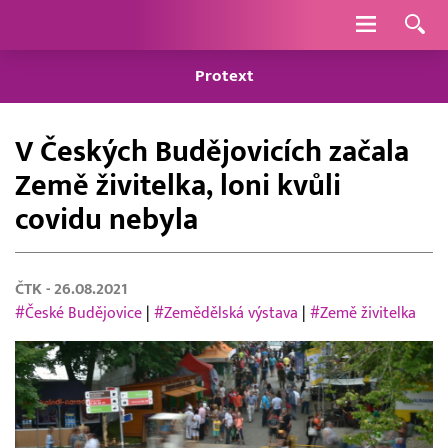
Navigace
Protext
V Českých Budějovicích začala
Země živitelka, loni kvůli
covidu nebyla
ČTK
- 26.08.2021
#České Budějovice
|
#Zemědělská výstava
|
#Země živitelka