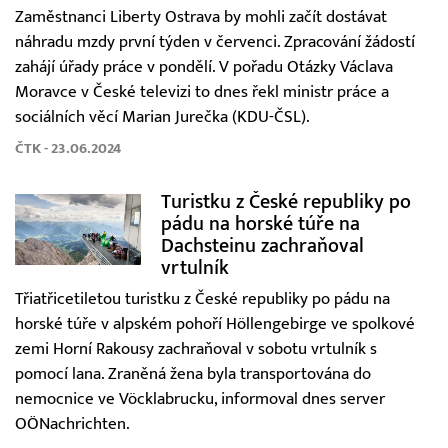
Zaměstnanci Liberty Ostrava by mohli začít dostávat
náhradu mzdy první týden v červenci. Zpracování žádostí
zahájí úřady práce v pondělí. V pořadu Otázky Václava
Moravce v České televizi to dnes řekl ministr práce a
sociálních věcí Marian Jurečka (KDU-ČSL).
ČTK - 23.06.2024
Turistku z České republiky po
pádu na horské túře na
Dachsteinu zachraňoval
vrtulník
Třiatřicetiletou turistku z České republiky po pádu na
horské túře v alpském pohoří Höllengebirge ve spolkové
zemi Horní Rakousy zachraňoval v sobotu vrtulník s
pomocí lana. Zraněná žena byla transportována do
nemocnice ve Vöcklabrucku, informoval dnes server
OÖNachrichten.