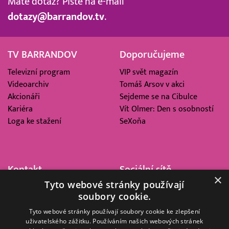
Máte dotaz? Pište na e-mail
dotazy@barrandov.tv
.
TV BARRANDOV
Doporučujeme
Televizní program
VIP svět magazín
Videoarchiv
Tomáš Arsov v akci
Akcionáři
Sejdeme se na Cibulce
Kariéra
Vít Olmer: Den s osobností
Loga ke stažení
SeXoňa
Kontakt
Sociální sítě
×
Tyto webové stránky používají
Barrandov Televizní Studio,
soubory cookie.
a.s.
Kříženeckého nám. 322
Tyto webové stránky používají soubory cookie ke zlepšení
uživatelského zážitku. Používáním našich webových stránek
152 00 Praha 5