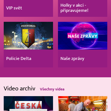
Holky v akci -
VIP svět
připravujeme!
Policie Delta
Naše zprávy
Video archiv
Všechny videa