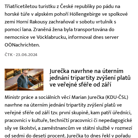
Třiatřicetiletou turistku z České republiky po pádu na
horské túře v alpském pohoří Höllengebirge ve spolkové
zemi Horní Rakousy zachraňoval v sobotu vrtulník s
pomocí lana. Zraněná žena byla transportována do
nemocnice ve Vöcklabrucku, informoval dnes server
OÖNachrichten.
ČTK - 23.06.2024
Jurečka navrhne na úterním
jednání tripartity zvýšení platů
ve veřejné sféře od září
Ministr práce a sociálních věcí Marian Jurečka (KDU-ČSL)
navrhne na úterním jednání tripartity zvýšení platů ve
veřejné sféře od září tzv. první skupině, kam patří úředníci,
pracovníci v kultuře, techničtí pracovníci či nepedagogické
síly ve školství, a zaměstnancům ve státní službě v rozmezí
od sedmi do deseti procent. Jurečka to dnes řekl v pořadu