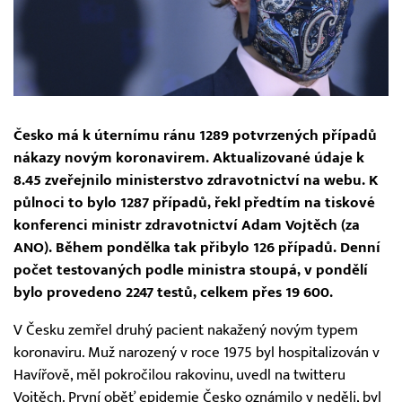
Česko má k úternímu ránu 1289 potvrzených případů
nákazy novým koronavirem. Aktualizované údaje k
8.45 zveřejnilo ministerstvo zdravotnictví na webu. K
půlnoci to bylo 1287 případů, řekl předtím na tiskové
konferenci ministr zdravotnictví Adam Vojtěch (za
ANO). Během pondělka tak přibylo 126 případů. Denní
počet testovaných podle ministra stoupá, v pondělí
bylo provedeno 2247 testů, celkem přes 19 600.
V Česku zemřel druhý pacient nakažený novým typem
koronaviru. Muž narozený v roce 1975 byl hospitalizován v
Havířově, měl pokročilou rakovinu, uvedl na twitteru
Vojtěch. První oběť epidemie Česko oznámilo v neděli, byl