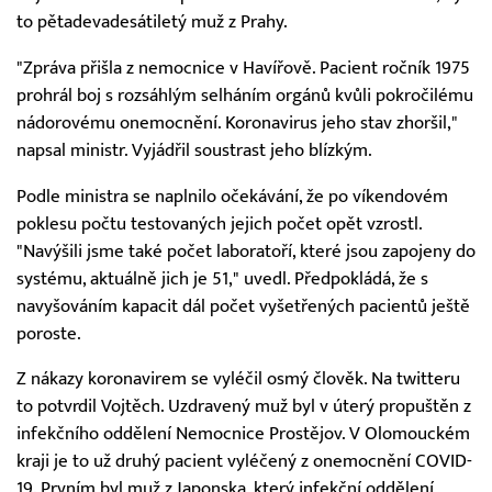
to pětadevadesátiletý muž z Prahy.
"Zpráva přišla z nemocnice v Havířově. Pacient ročník 1975
prohrál boj s rozsáhlým selháním orgánů kvůli pokročilému
nádorovému onemocnění. Koronavirus jeho stav zhoršil,"
napsal ministr. Vyjádřil soustrast jeho blízkým.
Podle ministra se naplnilo očekávání, že po víkendovém
poklesu počtu testovaných jejich počet opět vzrostl.
"Navýšili jsme také počet laboratoří, které jsou zapojeny do
systému, aktuálně jich je 51," uvedl. Předpokládá, že s
navyšováním kapacit dál počet vyšetřených pacientů ještě
poroste.
Z nákazy koronavirem se vyléčil osmý člověk. Na twitteru
to potvrdil Vojtěch. Uzdravený muž byl v úterý propuštěn z
infekčního oddělení Nemocnice Prostějov. V Olomouckém
kraji je to už druhý pacient vyléčený z onemocnění COVID-
19. Prvním byl muž z Japonska, který infekční oddělení