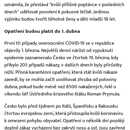
oznámila, že přestává "kvůli přílišné poptávce v posledních
dnech" udělovat povolení k pokusné léčbě. Jedinou
výjimku budou tvořit těhotné ženy a děti mladší 18 let.
Opatření budou platit do 1. dubna
První tři případy onemocnění COVID-19 se v republice
objevily 1. března. Největší denní nárůst od vypuknutí
epidemie zaznamenalo Česko ve čtvrtek 19. března, kdy
přibylo 205 případů nákazy, v dalších dnech byly přírůstky
nižší. Přísná karanténní opatření, která stát kvůli nákaze
zavedl, by se mohla začít uvolňovat zhruba od poloviny
dubna, pokud bude méně než 8500 nakažených, řekl o
víkendu šéf Ústředního krizového štábu Roman Prymula.
Česko bylo před týdnem po Itálii, Španělsku a Rakousku
čtvrtou evropskou zemí, která přistoupila kvůli koronaviru
k omezení pohybu obyvatel. Opatření o několik dní později
doplnil zákaz vycházení bez zakrytí nosu a úst. Jsou zavřené