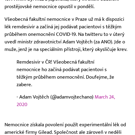
prostějovské nemocnice opustil v pondělí.
Všeobecná fakultní nemocnice v Praze už má k dispozici
lék remdesivir a začíná jej podávat pacientovi s těžkým
průběhem onemocnění COVID-19. Na twitteru to v úterý
uvedl ministr zdravotnictví Adam Vojtěch (za ANO). Jde o
muže, jenž je na speciálním přístroji, který okysličuje krev.
Remdesivir v ČR! Všeobecná fakultní
nemocnice ho začíná podávat pacientovi s
těžkým průběhem onemocnění. Doufejme, že
zabere.
- Adam Vojtěch (@adamvojtechano)
March 24,
2020
Nemocnice získala povolení použít experimentální lék od
americké firmy Gilead. Společnost ale zároveň v neděli