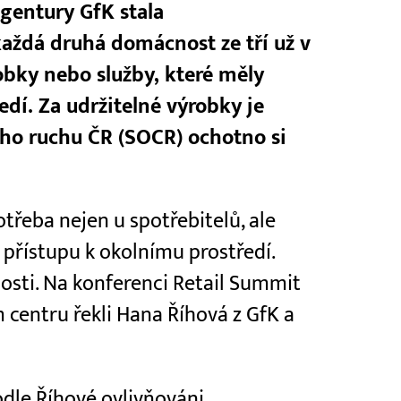
gentury GfK stala
aždá druhá domácnost ze tří už v
obky nebo služby, které měly
edí. Za udržitelné výrobky je
ího ruchu ČR (SOCR) ochotno si
třeba nejen u spotřebitelů, ale
u přístupu k okolnímu prostředí.
osti. Na konferenci Retail Summit
centru řekli Hana Říhová z GfK a
odle Říhové ovlivňováni