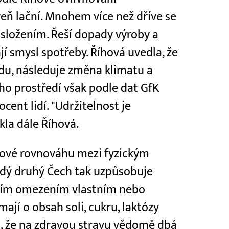
veň lační. Mnohem více než dříve se
 složením. Řeší dopady výroby a
jí smysl spotřeby. Říhová uvedla, že
du, následuje změna klimatu a
ího prostředí však podle dat GfK
cent lidí. "Udržitelnost je
la dále Říhová.
íhové rovnováhu mezi fyzickým
ždý druhý Čech tak uzpůsobuje
ním omezením vlastním nebo
mají o obsah soli, cukru, laktózy
a, že na zdravou stravu vědomě dbá