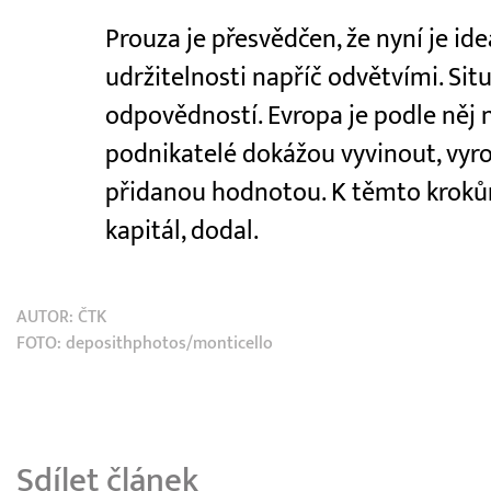
Prouza je přesvědčen, že nyní je ideá
udržitelnosti napříč odvětvími. Si
odpovědností. Evropa je podle něj ne
podnikatelé dokážou vyvinout, vyro
přidanou hodnotou. K těmto krokům
kapitál, dodal.
AUTOR:
ČTK
FOTO: deposithphotos/monticello
Sdílet článek