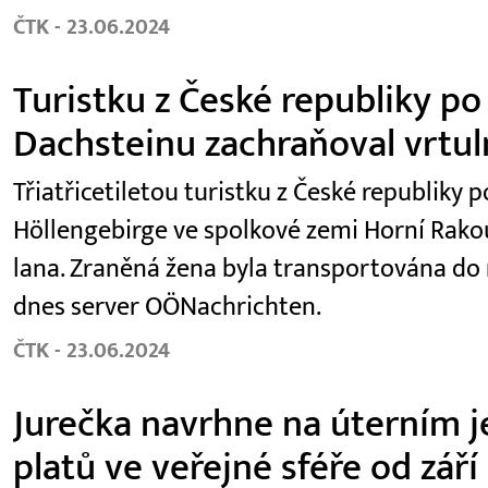
ČTK - 23.06.2024
Turistku z České republiky po
Dachsteinu zachraňoval vrtul
Třiatřicetiletou turistku z České republiky
Höllengebirge ve spolkové zemi Horní Rako
lana. Zraněná žena byla transportována do
dnes server OÖNachrichten.
ČTK - 23.06.2024
Jurečka navrhne na úterním je
platů ve veřejné sféře od září