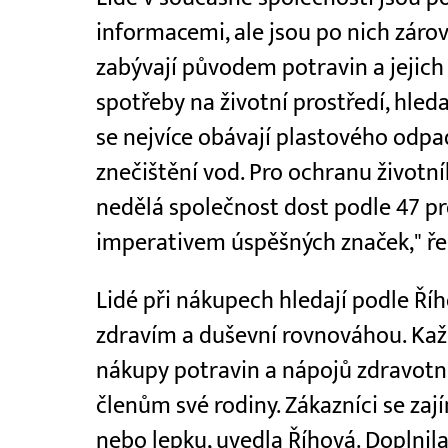
informacemi, ale jsou po nich záro
zabývají původem potravin a jejich
spotřeby na životní prostředí, hleda
se nejvíce obávají plastového odpa
znečištění vod. Pro ochranu životn
nedělá společnost dost podle 47 pro
imperativem úspěšných značek," řek
Lidé při nákupech hledají podle Ř
zdravím a duševní rovnováhou. Ka
nákupy potravin a nápojů zdravot
členům své rodiny. Zákazníci se zají
nebo lepku, uvedla Říhová. Doplnil