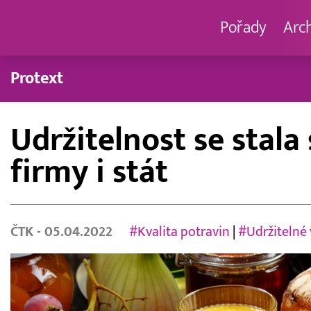
Pořady
Arc
Protext
Udržitelnost se stal
firmy i stát
ČTK
- 05.04.2022
#Kvalita potravin
|
#Udržitelné