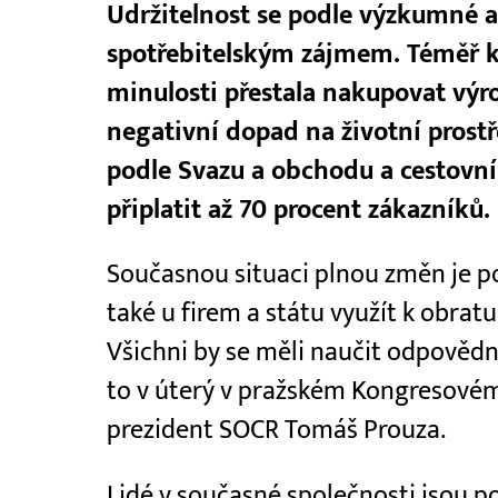
Udržitelnost se podle výzkumné a
spotřebitelským zájmem. Téměř k
minulosti přestala nakupovat výr
negativní dopad na životní prostř
podle Svazu a obchodu a cestovn
připlatit až 70 procent zákazníků.
Současnou situaci plnou změn je po
také u firem a státu využít k obrat
Všichni by se měli naučit odpovědn
to v úterý v pražském Kongresovém 
prezident SOCR Tomáš Prouza.
Lidé v současné společnosti jsou p