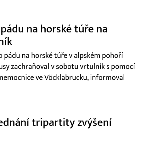
 pádu na horské túře na
ník
 po pádu na horské túře v alpském pohoří
usy zachraňoval v sobotu vrtulník s pomocí
 nemocnice ve Vöcklabrucku, informoval
dnání tripartity zvýšení