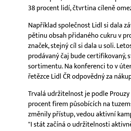
38 procent lidí, čtvrtina cíleně om
Například společnost Lidl si dala zá
pětinu obsah přidaného cukru v pr
značek, stejný cíl si dala u soli. L
prodávaný čaj bude certifikovaný, 
sortimentu. Na konferenci to v úter
řetězce Lidl ČR odpovědný za náku
Trvalá udržitelnost je podle Prouzy
procent firem působících na tuzem
změnily přístup, vedou aktivní kamp
"I stát začíná o udržitelnosti aktivn