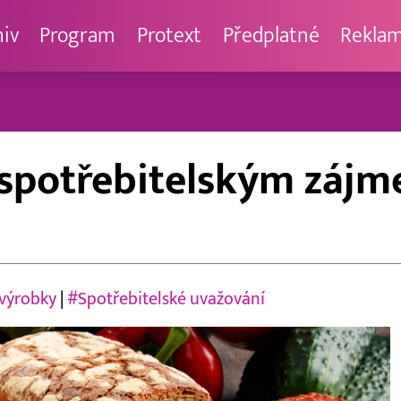
hiv
Program
Protext
Předplatné
Rekla
a spotřebitelským zájm
 výrobky
|
#Spotřebitelské uvažování