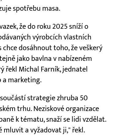
ezuje spotřebu masa.
vazek, že do roku 2025 sníží o
odávaných výrobcích vlastních
etos chce dosáhnout toho, že veškerý
stejně jako bavlna v nabízeném
ý řekl Michal Farník, jednatel
p a marketing.
 součástí strategie zhruba 50
ském trhu. Neziskové organizace
aně k tématu, snaží se lidi vzdělat.
ě mluvit a vyžadovat ji," řekl.