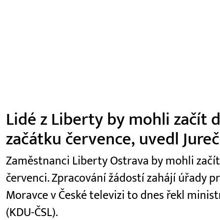
Lidé z Liberty by mohli začít
začátku července, uvedl Jure
Zaměstnanci Liberty Ostrava by mohli začí
červenci. Zpracování žádostí zahájí úřady p
Moravce v České televizi to dnes řekl minist
(KDU-ČSL).