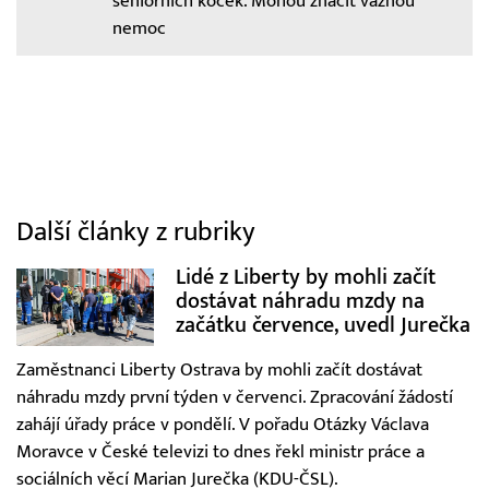
seniorních koček. Mohou značit vážnou
nemoc
Další články z rubriky
Lidé z Liberty by mohli začít
dostávat náhradu mzdy na
začátku července, uvedl Jurečka
Zaměstnanci Liberty Ostrava by mohli začít dostávat
náhradu mzdy první týden v červenci. Zpracování žádostí
zahájí úřady práce v pondělí. V pořadu Otázky Václava
Moravce v České televizi to dnes řekl ministr práce a
sociálních věcí Marian Jurečka (KDU-ČSL).