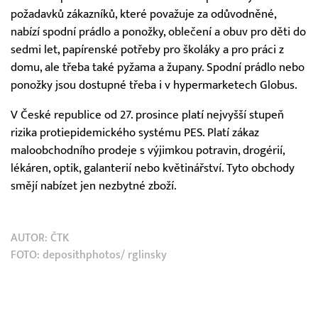
požadavků zákazníků, které považuje za odůvodněné,
nabízí spodní prádlo a ponožky, oblečení a obuv pro děti do
sedmi let, papírenské potřeby pro školáky a pro práci z
domu, ale třeba také pyžama a župany. Spodní prádlo nebo
ponožky jsou dostupné třeba i v hypermarketech Globus.
V České republice od 27. prosince platí nejvyšší stupeň
rizika protiepidemického systému PES. Platí zákaz
maloobchodního prodeje s výjimkou potravin, drogérií,
lékáren, optik, galanterií nebo květinářství. Tyto obchody
smějí nabízet jen nezbytné zboží.
AUTOR:
ČTK
FOTO: deposithphotos/ rglinsky