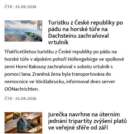
ČTK - 23.06.2024
Turistku z České republiky po
pádu na horské túře na
Dachsteinu zachraňoval
vrtulník
Třiatřicetiletou turistku z České republiky po pádu na
horské túře v alpském pohoří Höllengebirge ve spolkové
zemi Horní Rakousy zachraňoval v sobotu vrtulník s
pomocí lana. Zraněná žena byla transportována do
nemocnice ve Vöcklabrucku, informoval dnes server
OÖNachrichten.
ČTK - 23.06.2024
Jurečka navrhne na úterním
jednání tripartity zvýšení platů
ve veřejné sféře od září