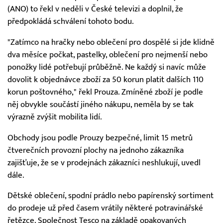
(ANO) to řekl v neděli v České televizi a doplnil, že
předpokládá schválení tohoto bodu.
"Zatímco na hračky nebo oblečení pro dospělé si jde klidně
dva měsíce počkat, pastelky, oblečení pro nejmenší nebo
ponožky lidé potřebují průběžně. Ne každý si navíc může
dovolit k objednávce zboží za 50 korun platit dalších 110
korun poštovného," řekl Prouza. Zmíněné zboží je podle
něj obvykle součástí jiného nákupu, neměla by se tak
výrazně zvýšit mobilita lidí.
Obchody jsou podle Prouzy bezpečné, limit 15 metrů
čtverečních provozní plochy na jednoho zákazníka
zajišťuje, že se v prodejnách zákazníci neshlukují, uvedl
dále.
Dětské oblečení, spodní prádlo nebo papírenský sortiment
do prodeje už před časem vrátily některé potravinářské
řetězce. Společnost Tesco na základě opakovaných