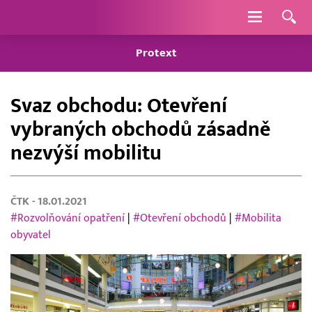
Navigace
Protext
Svaz obchodu: Otevření
vybraných obchodů zásadně
nezvýší mobilitu
ČTK
- 18.01.2021
#Rozvolňování opatření
|
#Otevření obchodů
|
#Mobilita
obyvatel