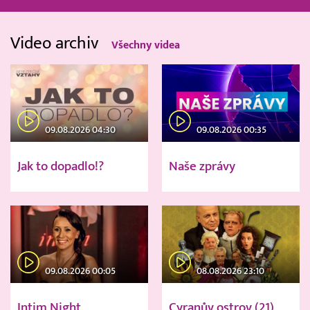
Video archiv
Všechny videa
09.08.2026 04:30
09.08.2026 00:35
Jak to dopadlo!?
Naše zprávy
09.08.2026 00:05
08.08.2026 23:10
Intim Night
Cyranův ostrov (21)