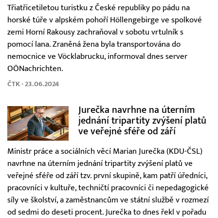
Třiatřicetiletou turistku z České republiky po pádu na
horské túře v alpském pohoří Höllengebirge ve spolkové
zemi Horní Rakousy zachraňoval v sobotu vrtulník s
pomocí lana. Zraněná žena byla transportována do
nemocnice ve Vöcklabrucku, informoval dnes server
OÖNachrichten.
ČTK - 23.06.2024
Jurečka navrhne na úterním
jednání tripartity zvýšení platů
ve veřejné sféře od září
Ministr práce a sociálních věcí Marian Jurečka (KDU-ČSL)
navrhne na úterním jednání tripartity zvýšení platů ve
veřejné sféře od září tzv. první skupině, kam patří úředníci,
pracovníci v kultuře, techničtí pracovníci či nepedagogické
síly ve školství, a zaměstnancům ve státní službě v rozmezí
od sedmi do deseti procent. Jurečka to dnes řekl v pořadu