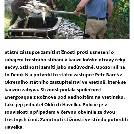
Státní zástupce zamítl stížnosti proti usnesení o
zahájení trestního stíhání v kauze loňské otravy řeky
Bečvy. Stížnosti zamítl jako nedůvodné. Upozornil na
to Deník N a potvrdil to státní zástupce Petr Bareš z
Okresního státního zastupitelství ve Vsetíně, které se
kauzou zabývá. Stížnost podala společnost
Energoaqua z Rožnova pod Radhoštěm na Vsetínsku,
také její jednatel Oldřich Havelka. Policie je v
souvislosti s případem v červnu obvinila ze dvou
trestných činů. Zamítnutí stížností ve středu potvrdil i
Havelka.