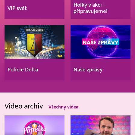
Holky v akci -
VIP svět
připravujeme!
Policie Delta
Naše zprávy
Video archiv
Všechny videa