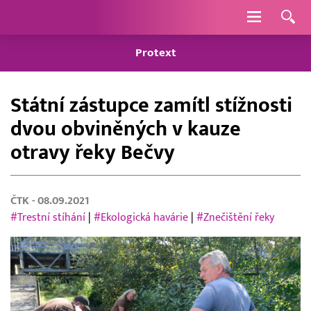
Navigace
Protext
Státní zástupce zamítl stížnosti
dvou obviněných v kauze
otravy řeky Bečvy
ČTK
- 08.09.2021
#Trestní stíhání
|
#Ekologická havárie
|
#Znečištění řeky