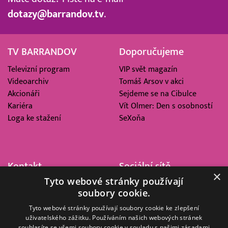
dotazy@barrandov.tv
.
TV BARRANDOV
Doporučujeme
Televizní program
VIP svět magazín
Videoarchiv
Tomáš Arsov v akci
Akcionáři
Sejdeme se na Cibulce
Kariéra
Vít Olmer: Den s osobností
Loga ke stažení
SeXoňa
Kontakt
Sociální sítě
×
Tyto webové stránky používají
Barrandov Televizní Studio,
soubory cookie.
a.s.
Kříženeckého nám. 322
Tyto webové stránky používají soubory cookie ke zlepšení
uživatelského zážitku. Používáním našich webových stránek
152 00 Praha 5
souhlasíte se všemi soubory cookie v souladu s našimi zásadami