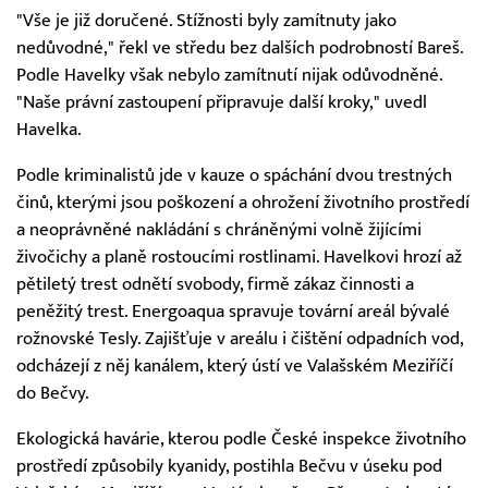
"Vše je již doručené. Stížnosti byly zamítnuty jako
nedůvodné," řekl ve středu bez dalších podrobností Bareš.
Podle Havelky však nebylo zamítnutí nijak odůvodněné.
"Naše právní zastoupení připravuje další kroky," uvedl
Havelka.
Podle kriminalistů jde v kauze o spáchání dvou trestných
činů, kterými jsou poškození a ohrožení životního prostředí
a neoprávněné nakládání s chráněnými volně žijícími
živočichy a planě rostoucími rostlinami. Havelkovi hrozí až
pětiletý trest odnětí svobody, firmě zákaz činnosti a
peněžitý trest. Energoaqua spravuje tovární areál bývalé
rožnovské Tesly. Zajišťuje v areálu i čištění odpadních vod,
odcházejí z něj kanálem, který ústí ve Valašském Meziříčí
do Bečvy.
Ekologická havárie, kterou podle České inspekce životního
prostředí způsobily kyanidy, postihla Bečvu v úseku pod