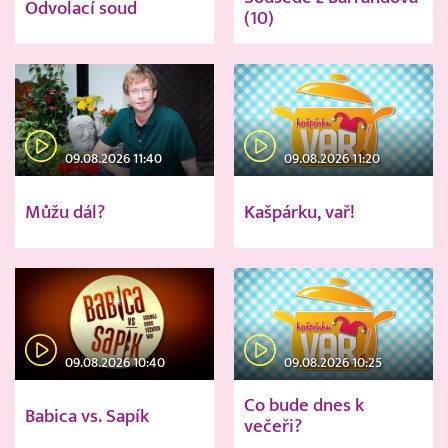
Odvolací soud
(10)
09.08.2026 11:40
09.08.2026 11:20
Můžu dál?
Kašpárku, vař!
09.08.2026 10:40
09.08.2026 10:25
Co bude dnes k
Babica vs. Sapík
večeři?