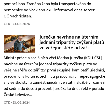
pomocí lana. Zraněná žena byla transportována do
nemocnice ve Vöcklabrucku, informoval dnes server
OÖNachrichten.
ČTK - 23.06.2024
Jurečka navrhne na úterním
jednání tripartity zvýšení platů
ve veřejné sféře od září
Ministr práce a sociálních věcí Marian Jurečka (KDU-ČSL)
navrhne na úterním jednání tripartity zvýšení platů ve
veřejné sféře od září tzv. první skupině, kam patří úředníci,
pracovníci v kultuře, techničtí pracovníci či nepedagogické
síly ve školství, a zaměstnancům ve státní službě v rozmezí
od sedmi do deseti procent. Jurečka to dnes řekl v pořadu
České televize...
ČTK - 23.06.2024