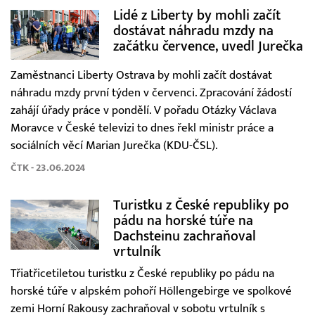
Lidé z Liberty by mohli začít
dostávat náhradu mzdy na
začátku července, uvedl Jurečka
Zaměstnanci Liberty Ostrava by mohli začít dostávat
náhradu mzdy první týden v červenci. Zpracování žádostí
zahájí úřady práce v pondělí. V pořadu Otázky Václava
Moravce v České televizi to dnes řekl ministr práce a
sociálních věcí Marian Jurečka (KDU-ČSL).
ČTK - 23.06.2024
Turistku z České republiky po
pádu na horské túře na
Dachsteinu zachraňoval
vrtulník
Třiatřicetiletou turistku z České republiky po pádu na
horské túře v alpském pohoří Höllengebirge ve spolkové
zemi Horní Rakousy zachraňoval v sobotu vrtulník s