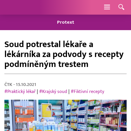
Navigace
Protext
Soud potrestal lékaře a
lékárníka za podvody s recepty
podmíněným trestem
ČTK
- 15.10.2021
#Praktický lékař
|
#Krajský soud
|
#Fiktivní recepty