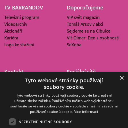
TV BARRANDOV
Doporučujeme
Televizní program
VIP svět magazín
Videoarchiv
Tomáš Arsov v akci
Akcionáři
Sejdeme se na Cibulce
Kariéra
Vít Olmer: Den s osobností
Loga ke stažení
SeXoňa
Kontakt
Sociální sítě
×
Tyto webové stránky používají
Barrandov Televizní Studio,
soubory cookie.
a.s.
Kříženeckého nám. 322
Tyto webové stránky používají soubory cookie ke zlepšení
uživatelského zážitku. Používáním našich webových stránek
152 00 Praha 5
souhlasíte se všemi soubory cookie v souladu s našimi zásadami
IČ 416 93 311
používání souborů cookie.
Více informací
dotazy@barrandov.tv
NEZBYTNĚ NUTNÉ SOUBORY