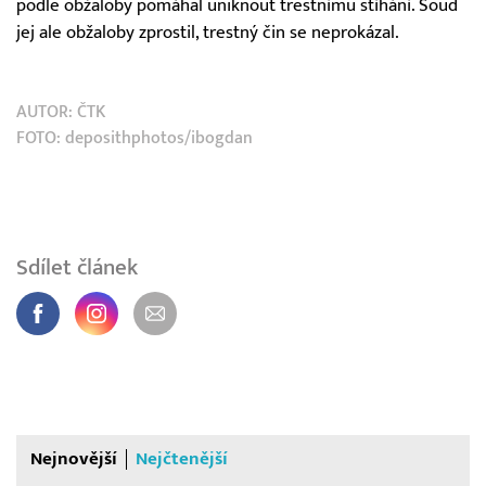
podle obžaloby pomáhal uniknout trestnímu stíhání. Soud
jej ale obžaloby zprostil, trestný čin se neprokázal.
AUTOR:
ČTK
FOTO: deposithphotos/ibogdan
Sdílet článek
Nejnovější
Nejčtenější