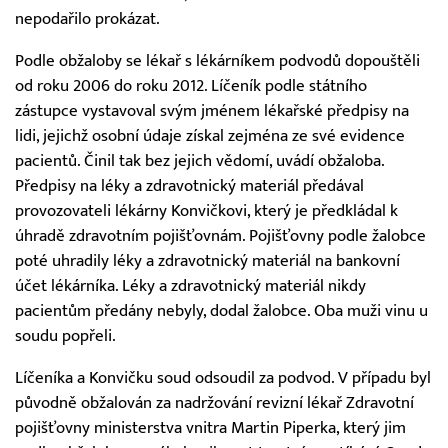
nepodařilo prokázat.
Podle obžaloby se lékař s lékárníkem podvodů dopouštěli
od roku 2006 do roku 2012. Líčeník podle státního
zástupce vystavoval svým jménem lékařské předpisy na
lidi, jejichž osobní údaje získal zejména ze své evidence
pacientů. Činil tak bez jejich vědomí, uvádí obžaloba.
Předpisy na léky a zdravotnický materiál předával
provozovateli lékárny Konvičkovi, který je předkládal k
úhradě zdravotním pojišťovnám. Pojišťovny podle žalobce
poté uhradily léky a zdravotnický materiál na bankovní
účet lékárníka. Léky a zdravotnický materiál nikdy
pacientům předány nebyly, dodal žalobce. Oba muži vinu u
soudu popřeli.
Líčeníka a Konvičku soud odsoudil za podvod. V případu byl
původně obžalován za nadržování revizní lékař Zdravotní
pojišťovny ministerstva vnitra Martin Piperka, který jim