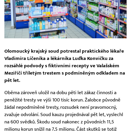
Olomoucký krajský soud potrestal praktického lékaře
Vladimíra Líčeníka a lékárníka Luďka Konvičku za
rozsáhlé podvody s fiktivními recepty ve Valašském
Meziříčí tříletým trestem s podmíněným odkladem na
pět let.
Oběma zároveň uložil na dobu pěti let zákaz činnosti a
peněžité tresty ve výši 100 tisíc korun. Žalobce původně
žádal nepodmíněné tresty, rozsudek není pravomocný,
zvažuje odvolání. Soud kauzu projednával pět let, vyslechl
na 600 svědků. Škodu soud nakonec z původních 11,5
milionu korun snížil na 7,5 milionu. Část skutků se totiž