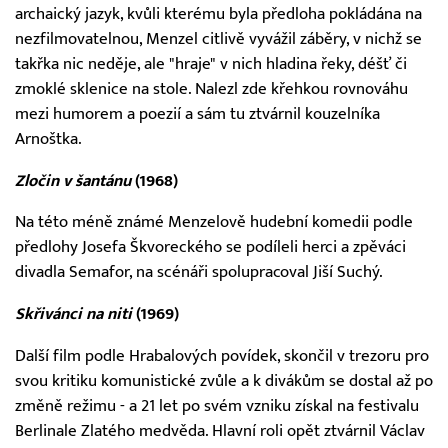
archaický jazyk, kvůli kterému byla předloha pokládána na
nezfilmovatelnou, Menzel citlivě vyvážil záběry, v nichž se
takřka nic neděje, ale "hraje" v nich hladina řeky, déšť či
zmoklé sklenice na stole. Nalezl zde křehkou rovnováhu
mezi humorem a poezií a sám tu ztvárnil kouzelníka
Arnoštka.
Zločin v šantánu
(1968)
Na této méně známé Menzelově hudební komedii podle
předlohy Josefa Škvoreckého se podíleli herci a zpěváci
divadla Semafor, na scénáři spolupracoval Jiší Suchý.
Skřivánci na niti
(1969)
Další film podle Hrabalových povídek, skončil v trezoru pro
svou kritiku komunistické zvůle a k divákům se dostal až po
změně režimu - a 21 let po svém vzniku získal na festivalu
Berlinale Zlatého medvěda. Hlavní roli opět ztvárnil Václav