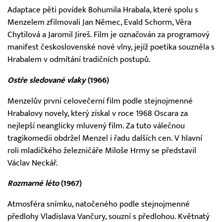
Adaptace pěti povídek Bohumila Hrabala, které spolu s
Menzelem zfilmovali Jan Němec, Evald Schorm, Věra
Chytilová a Jaromil Jireš. Film je označován za programový
manifest československé nové vlny, jejíž poetika souzněla s
Hrabalem v odmítání tradičních postupů.
Ostře sledované vlaky
(1966)
Menzelův první celovečerní film podle stejnojmenné
Hrabalovy novely, který získal v roce 1968 Oscara za
nejlepší neanglicky mluvený film. Za tuto válečnou
tragikomedii obdržel Menzel i řadu dalších cen. V hlavní
roli mladičkého železničáře Miloše Hrmy se představil
Václav Neckář.
Rozmarné léto
(1967)
Atmosféra snímku, natočeného podle stejnojmenné
předlohy Vladislava Vančury, souzní s předlohou. Květnatý