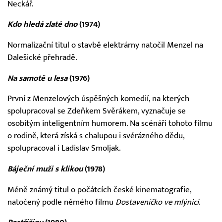
Neckář.
Kdo hledá zlaté dno
(1974)
Normalizační titul o stavbě elektrárny natočil Menzel na
Dalešické přehradě.
Na samotě u lesa
(1976)
První z Menzelových úspěšných komedií, na kterých
spolupracoval se Zdeňkem Svěrákem, vyznačuje se
osobitým inteligentním humorem. Na scénáři tohoto filmu
o rodině, která získá s chalupou i svérázného dědu,
spolupracoval i Ladislav Smoljak.
Báječní muži s klikou
(1978)
Méně známý titul o počátcích české kinematografie,
natočený podle němého filmu
Dostaveníčko ve mlýnici
.