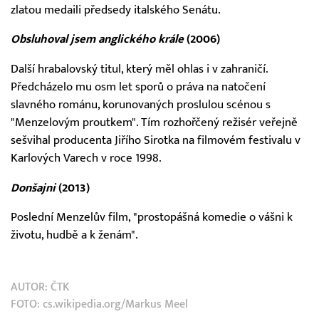
zlatou medaili předsedy italského Senátu.
Obsluhoval jsem anglického krále
(2006)
Další hrabalovský titul, který měl ohlas i v zahraničí.
Předcházelo mu osm let sporů o práva na natočení
slavného románu, korunovaných proslulou scénou s
"Menzelovým proutkem". Tím rozhořčený režisér veřejně
sešvihal producenta Jiřího Sirotka na filmovém festivalu v
Karlových Varech v roce 1998.
Donšajni
(2013)
Poslední Menzelův film, "prostopášná komedie o vášni k
životu, hudbě a k ženám".
AUTOR:
ČTK
FOTO: cs.wikipedia.org/Markus Meel