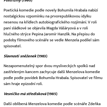
Postřižiny
(1980)
Poetická komedie podle novely Bohumila Hrabala nabízí
nostalgickou vzpomínku na prvorepublikovou idylku
nesenou na křídlech autobiografického rozjímání. V roli
paní sládkové se objevila Magda Vášáryová a v roli
hlučného strýce Pepina Jaromír Hanzlík. Na přepisu do
podoby filmového scénáře se vedle Menzela podílel sám
spisovatel.
Slavnosti sněženek
(1983)
Nezapomenutelný spor dvou mysliveckých spolků nad
zastřeleným kancem zachycuje další Menzelova komedie
podle podle povídek Bohumila Hrabala. Spisovatel ve filmu
sám hraje epizodní roli.
Vesničko má středisková
(1985)
Další oblíbená Menzelova komedie podle scénáře Zdeňka