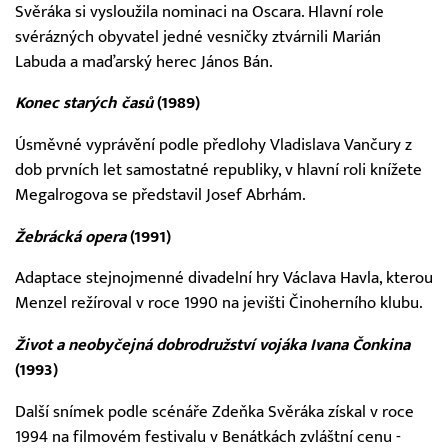
Svěráka si vysloužila nominaci na Oscara. Hlavní role
svérázných obyvatel jedné vesničky ztvárnili Marián
Labuda a maďarský herec János Bán.
Konec starých časů
(1989)
Úsměvné vyprávění podle předlohy Vladislava Vančury z
dob prvních let samostatné republiky, v hlavní roli knížete
Megalrogova se představil Josef Abrhám.
Žebrácká opera
(1991)
Adaptace stejnojmenné divadelní hry Václava Havla, kterou
Menzel režíroval v roce 1990 na jevišti Činoherního klubu.
Život a neobyčejná dobrodružství vojáka Ivana Čonkina
(1993)
Další snímek podle scénáře Zdeňka Svěráka získal v roce
1994 na filmovém festivalu v Benátkách zvláštní cenu -