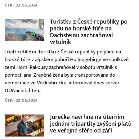
ČTK - 23.06.2024
Turistku z České republiky po
pádu na horské túře na
Dachsteinu zachraňoval
vrtulník
Třiatřicetiletou turistku z České republiky po pádu na
horské túře v alpském pohoří Höllengebirge ve spolkové
zemi Horní Rakousy zachraňoval v sobotu vrtulník s
pomocí lana. Zraněná žena byla transportována do
nemocnice ve Vöcklabrucku, informoval dnes server
OÖNachrichten.
ČTK - 23.06.2024
Jurečka navrhne na úterním
jednání tripartity zvýšení platů
ve veřejné sféře od září