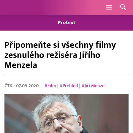
Navigace
Protext
Připomeňte si všechny filmy
zesnulého režiséra Jiřího
Menzela
ČTK
- 07.09.2020
#Film
|
#Přehled
|
#Jiří Menzel