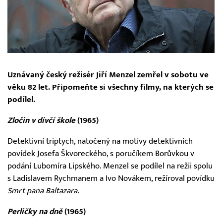
Uznávaný český režisér Jiří Menzel zemřel v sobotu ve
věku 82 let. Připomeňte si všechny filmy, na kterých se
podílel.
Zločin v dívčí škole
(1965)
Detektivní triptych, natočený na motivy detektivních
povídek Josefa Škvoreckého, s poručíkem Borůvkou v
podání Lubomíra Lipského. Menzel se podílel na režii spolu
s Ladislavem Rychmanem a Ivo Novákem, režíroval povídku
Smrt pana Baltazara
.
Perličky na dně
(1965)